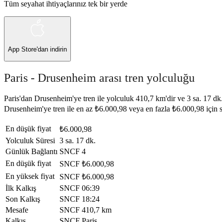
Tüm seyahat ihtiyaçlarınız tek bir yerde
App Store
'dan indirin
Paris - Drusenheim arası tren yolculuğu
Paris'dan Drusenheim'ye tren ile yolculuk 410,7 km'dir ve 3 sa. 17 dk. 
Drusenheim'ye tren ile en az ₺6.000,98 veya en fazla ₺6.000,98 için
En düşük fiyat
₺6.000,98
Yolculuk Süresi
3 sa. 17 dk.
Günlük Bağlantı
SNCF
4
En düşük fiyat
SNCF
₺6.000,98
En yüksek fiyat
SNCF
₺6.000,98
İlk Kalkış
SNCF
06:39
Son Kalkış
SNCF
18:24
Mesafe
SNCF
410,7 km
Kalkış
SNCF
Paris