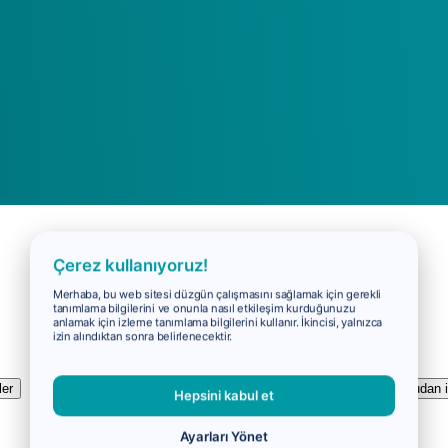
Çerez kullanıyoruz!
Merhaba, bu web sitesi düzgün çalışmasını sağlamak için gerekli
tanımlama bilgilerini ve onunla nasıl etkileşim kurduğunuzu
anlamak için izleme tanımlama bilgilerini kullanır. İkincisi, yalnızca
izin alındıktan sonra belirlenecektir.
ler
Ödemeler
Virail nasıl çalışır?
Rezervasyonunuzu doğrudan ip
Hepsini kabul et
Ayarları Yönet