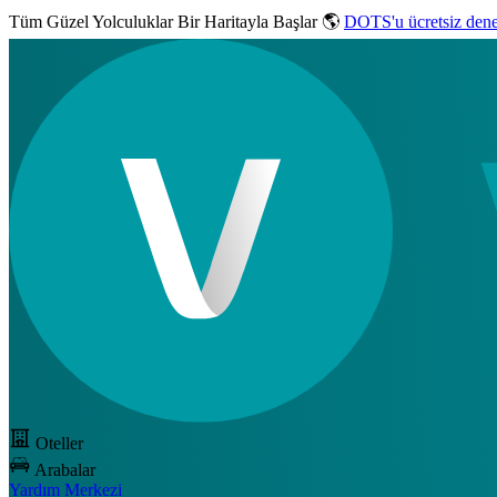
Tüm Güzel Yolculuklar
Bir Haritayla Başlar 🌎
DOTS'u ücretsiz den
Oteller
Arabalar
Yardım Merkezi