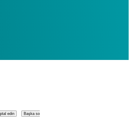
tal edin
Başka sorularınız mı var?