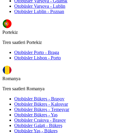
Otobüsler Varşova - Gdansk
Otobüsler Varşova - Lublin
Otobüsler Lublin - Poznan
Portekiz
Tren saatleri Portekiz
Otobüsler Porto - Braga
Otobüsler Lisbon - Porto
Romanya
Tren saatleri Romanya
Otobüsler Bükreş - Brașov
Otobüsler Bükreş - Kaloşvar
Otobüsler Bükreş - Temeşvar
Otobüsler Bükreş - Yaş
Otobüsler Craiova - Brașov
Otobüsler Galați - Bükreş
Otobüsler Yaş - Bükreş