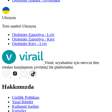
Otobüsler Ankara - Diyarbakır
Ukrayna
Tren saatleri Ukrayna
Otobüsler Zaporijya - Lviv
Otobüsler Zaporijya - Kiev
Otobüsler Kiev - Lviv
Virail, seyahatiniz için mevcut tüm
rotaları karşılaştıran çevrimiçi bir platformdur.
Hakkımızda
Gizlilik Politikası
Yasal Bilgiler
Kullanım Şartları
İçgörüler