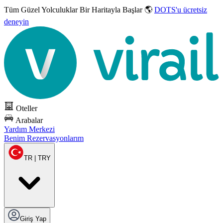
Tüm Güzel Yolculuklar
Bir Haritayla Başlar 🌎
DOTS'u ücretsiz
deneyin
Oteller
Arabalar
Yardım Merkezi
Benim Rezervasyonlarım
TR | TRY
Giriş Yap