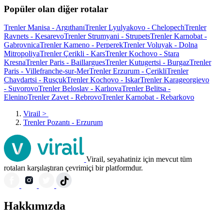
Popüler olan diğer rotalar
Trenler Manisa - Argıthanı
Trenler Lyulyakovo - Chelopech
Trenler
Ravnets - Kesarevo
Trenler Strumyani - Strupets
Trenler Karnobat -
Gabrovnica
Trenler Kameno - Perperek
Trenler Voluyak - Dolna
Mitropoliya
Trenler Çerikli - Kars
Trenler Kochovo - Stara
Kresna
Trenler Paris - Baillargues
Trenler Kutugertsi - Burgaz
Trenler
Paris - Villefranche-sur-Mer
Trenler Erzurum - Çerikli
Trenler
Chavdartsi - Rusçuk
Trenler Kochovo - Iskar
Trenler Karageorgievo
- Suvorovo
Trenler Beloslav - Karlıova
Trenler Belitsa -
Elenino
Trenler Zavet - Rebrovo
Trenler Karnobat - Rebarkovo
Virail
>
Trenler Pozantı - Erzurum
Virail, seyahatiniz için mevcut tüm
rotaları karşılaştıran çevrimiçi bir platformdur.
Hakkımızda