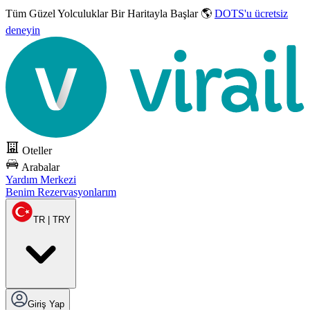
Tüm Güzel Yolculuklar
Bir Haritayla Başlar 🌎
DOTS'u ücretsiz
deneyin
Oteller
Arabalar
Yardım Merkezi
Benim Rezervasyonlarım
TR | TRY
Giriş Yap