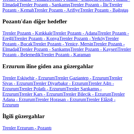
Elmadağ
Trenler Pozantı - Sarıkamış
Trenler Pozantı - İliç
Trenler
Pozantı - Kemah
Trenler Pozantı - Arifiye
Trenler Pozantı - Bağıştaş
Pozantı'dan diğer hedefler
Trenler Pozantı - Kırıkkale
Trenler Pozantı - Adana
Trenler Pozantı -
Ereğli
Trenler Pozantı - Konya
Trenler Pozantı - Yerköy
Trenler
Pozantı - Bucak
Trenler Pozantı - Yenice, Mersin
Trenler Pozantı -
Elmadağ
Trenler Pozantı - Sarıkamış
Trenler Pozantı - Kayseri
Trenler
Pozantı - Belemedik
Trenler Pozantı - Karaman
Erzurum iline giden ana güzergahlar
Trenler Eskişehir - Erzurum
Trenler Gaziantep - Erzurum
Trenler
Sivas - Erzurum
Trenler Diyarbakır - Erzurum
Trenler Ağrı -
Erzurum
Trenler Polatlı - Erzurum
Trenler Sarıkamış -
Erzurum
Trenler Kars - Erzurum
Trenler Bilecik - Erzurum
Trenler
Adana - Erzurum
Trenler Horasan - Erzurum
Trenler Elâzığ -
Erzurum
İlgili güzergahlar
Trenler Erzurum - Pozantı