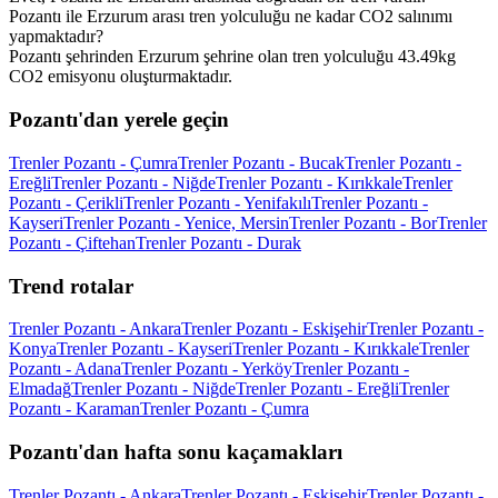
Pozantı ile Erzurum arası tren yolculuğu ne kadar CO2 salınımı
yapmaktadır?
Pozantı şehrinden Erzurum şehrine olan tren yolculuğu 43.49kg
CO2 emisyonu oluşturmaktadır.
Pozantı'dan yerele geçin
Trenler Pozantı - Çumra
Trenler Pozantı - Bucak
Trenler Pozantı -
Ereğli
Trenler Pozantı - Niğde
Trenler Pozantı - Kırıkkale
Trenler
Pozantı - Çerikli
Trenler Pozantı - Yenifakılı
Trenler Pozantı -
Kayseri
Trenler Pozantı - Yenice, Mersin
Trenler Pozantı - Bor
Trenler
Pozantı - Çiftehan
Trenler Pozantı - Durak
Trend rotalar
Trenler Pozantı - Ankara
Trenler Pozantı - Eskişehir
Trenler Pozantı -
Konya
Trenler Pozantı - Kayseri
Trenler Pozantı - Kırıkkale
Trenler
Pozantı - Adana
Trenler Pozantı - Yerköy
Trenler Pozantı -
Elmadağ
Trenler Pozantı - Niğde
Trenler Pozantı - Ereğli
Trenler
Pozantı - Karaman
Trenler Pozantı - Çumra
Pozantı'dan hafta sonu kaçamakları
Trenler Pozantı - Ankara
Trenler Pozantı - Eskişehir
Trenler Pozantı -