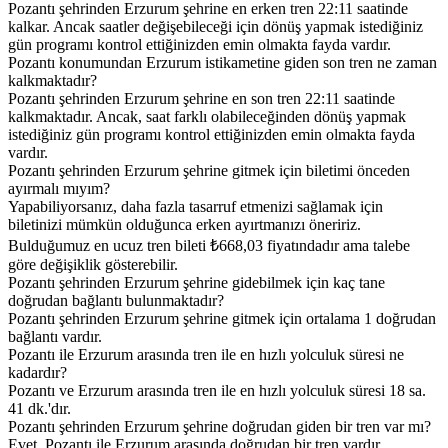
Pozantı şehrinden Erzurum şehrine en erken tren 22:11 saatinde
kalkar. Ancak saatler değişebileceği için dönüş yapmak istediğiniz
gün programı kontrol ettiğinizden emin olmakta fayda vardır.
Pozantı konumundan Erzurum istikametine giden son tren ne zaman
kalkmaktadır?
Pozantı şehrinden Erzurum şehrine en son tren 22:11 saatinde
kalkmaktadır. Ancak, saat farklı olabileceğinden dönüş yapmak
istediğiniz gün programı kontrol ettiğinizden emin olmakta fayda
vardır.
Pozantı şehrinden Erzurum şehrine gitmek için biletimi önceden
ayırmalı mıyım?
Yapabiliyorsanız, daha fazla tasarruf etmenizi sağlamak için
biletinizi mümkün olduğunca erken ayırtmanızı öneririz.
Bulduğumuz en ucuz tren bileti ₺668,03 fiyatındadır ama talebe
göre değişiklik gösterebilir.
Pozantı şehrinden Erzurum şehrine gidebilmek için kaç tane
doğrudan bağlantı bulunmaktadır?
Pozantı şehrinden Erzurum şehrine gitmek için ortalama 1 doğrudan
bağlantı vardır.
Pozantı ile Erzurum arasında tren ile en hızlı yolculuk süresi ne
kadardır?
Pozantı ve Erzurum arasında tren ile en hızlı yolculuk süresi 18 sa.
41 dk.'dır.
Pozantı şehrinden Erzurum şehrine doğrudan giden bir tren var mı?
Evet, Pozantı ile Erzurum arasında doğrudan bir tren vardır.