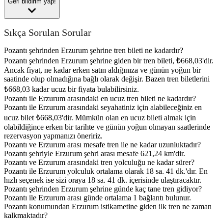
Geri bildirim yap!
Sıkça Sorulan Sorular
Pozantı şehrinden Erzurum şehrine tren bileti ne kadardır?
Pozantı şehrinden Erzurum şehrine giden bir tren bileti, ₺668,03'dir.
Ancak fiyat, ne kadar erken satın aldığınıza ve günün yoğun bir
saatinde olup olmadığına bağlı olarak değişir. Bazen tren biletlerini
₺668,03 kadar ucuz bir fiyata bulabilirsiniz.
Pozantı ile Erzurum arasındaki en ucuz tren bileti ne kadardır?
Pozantı ile Erzurum arasındaki seyahatiniz için alabileceğiniz en
ucuz bilet ₺668,03'dir. Mümkün olan en ucuz bileti almak için
olabildiğince erken bir tarihte ve günün yoğun olmayan saatlerinde
rezervasyon yapmanızı öneririz.
Pozantı ve Erzurum arası mesafe tren ile ne kadar uzunluktadır?
Pozantı şehriyle Erzurum şehri arası mesafe 621,24 km'dir.
Pozantı ve Erzurum arasındaki tren yolculuğu ne kadar sürer?
Pozantı ile Erzurum yolculuk ortalama olarak 18 sa. 41 dk.'dır. En
hızlı seçenek ise sizi oraya 18 sa. 41 dk. içerisinde ulaştıracaktır.
Pozantı şehrinden Erzurum şehrine günde kaç tane tren gidiyor?
Pozantı ile Erzurum arası günde ortalama 1 bağlantı bulunur.
Pozantı konumundan Erzurum istikametine giden ilk tren ne zaman
kalkmaktadır?