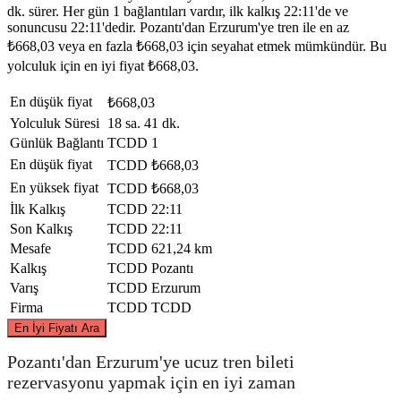
dk. sürer. Her gün 1 bağlantıları vardır, ilk kalkış 22:11'de ve
sonuncusu 22:11'dedir. Pozantı'dan Erzurum'ye tren ile en az
₺668,03 veya en fazla ₺668,03 için seyahat etmek mümkündür. Bu
yolculuk için en iyi fiyat ₺668,03.
En düşük fiyat
₺668,03
Yolculuk Süresi
18 sa. 41 dk.
Günlük Bağlantı
TCDD
1
En düşük fiyat
TCDD
₺668,03
En yüksek fiyat
TCDD
₺668,03
İlk Kalkış
TCDD
22:11
Son Kalkış
TCDD
22:11
Mesafe
TCDD
621,24 km
Kalkış
TCDD
Pozantı
Varış
TCDD
Erzurum
Firma
TCDD
TCDD
©
CARTO
, ©
OpenStreetMap
contributors
En İyi Fiyatı Ara
Pozantı'dan Erzurum'ye ucuz tren bileti
Erzurum
rezervasyonu yapmak için en iyi zaman