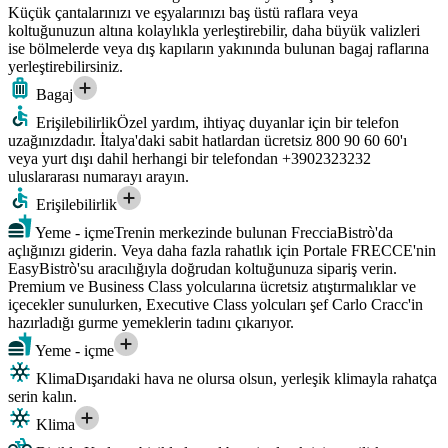
Küçük çantalarınızı ve eşyalarınızı baş üstü raflara veya
koltuğunuzun altına kolaylıkla yerleştirebilir, daha büyük valizleri
ise bölmelerde veya dış kapıların yakınında bulunan bagaj raflarına
yerleştirebilirsiniz.
Bagaj
Erişilebilirlik
Özel yardım, ihtiyaç duyanlar için bir telefon
uzağınızdadır. İtalya'daki sabit hatlardan ücretsiz 800 90 60 60'ı
veya yurt dışı dahil herhangi bir telefondan +3902323232
uluslararası numarayı arayın.
Erişilebilirlik
Yeme - içme
Trenin merkezinde bulunan FrecciaBistrò'da
açlığınızı giderin. Veya daha fazla rahatlık için Portale FRECCE'nin
EasyBistrò'su aracılığıyla doğrudan koltuğunuza sipariş verin.
Premium ve Business Class yolcularına ücretsiz atıştırmalıklar ve
içecekler sunulurken, Executive Class yolcuları şef Carlo Cracc'in
hazırladığı gurme yemeklerin tadını çıkarıyor.
Yeme - içme
Klima
Dışarıdaki hava ne olursa olsun, yerleşik klimayla rahatça
serin kalın.
Klima