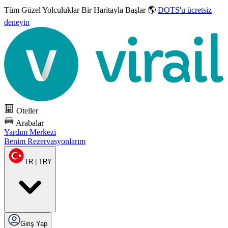
Tüm Güzel Yolculuklar
Bir Haritayla Başlar 🌎
DOTS'u ücretsiz
deneyin
Oteller
Arabalar
Yardım Merkezi
Benim Rezervasyonlarım
TR | TRY
Giriş Yap