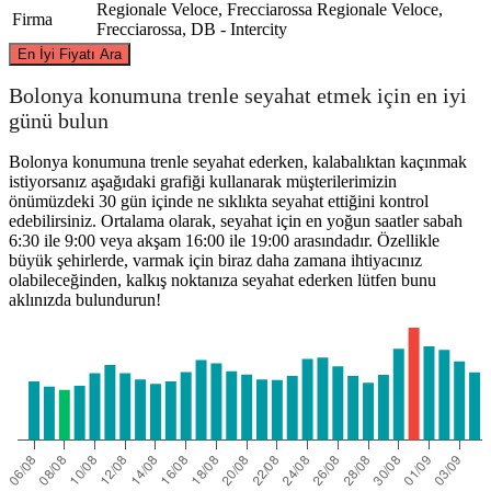
Regionale Veloce, Frecciarossa
Regionale Veloce,
Firma
Frecciarossa, DB - Intercity
©
CARTO
, ©
OpenStreetMap
contributors
En İyi Fiyatı Ara
Bolonya konumuna trenle seyahat etmek için en iyi
günü bulun
Bologna
Bolonya konumuna trenle seyahat ederken, kalabalıktan kaçınmak
istiyorsanız aşağıdaki grafiği kullanarak müşterilerimizin
önümüzdeki 30 gün içinde ne sıklıkta seyahat ettiğini kontrol
edebilirsiniz. Ortalama olarak, seyahat için en yoğun saatler sabah
6:30 ile 9:00 veya akşam 16:00 ile 19:00 arasındadır. Özellikle
büyük şehirlerde, varmak için biraz daha zamana ihtiyacınız
San Mauro a Mare
olabileceğinden, kalkış noktanıza seyahat ederken lütfen bunu
aklınızda bulundurun!