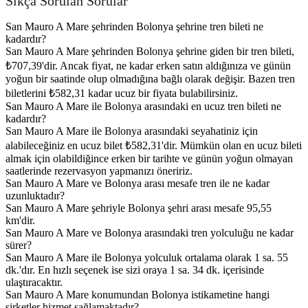
Sıkça Sorulan Sorular
San Mauro A Mare şehrinden Bolonya şehrine tren bileti ne
kadardır?
San Mauro A Mare şehrinden Bolonya şehrine giden bir tren bileti,
₺707,39'dir. Ancak fiyat, ne kadar erken satın aldığınıza ve günün
yoğun bir saatinde olup olmadığına bağlı olarak değişir. Bazen tren
biletlerini ₺582,31 kadar ucuz bir fiyata bulabilirsiniz.
San Mauro A Mare ile Bolonya arasındaki en ucuz tren bileti ne
kadardır?
San Mauro A Mare ile Bolonya arasındaki seyahatiniz için
alabileceğiniz en ucuz bilet ₺582,31'dir. Mümkün olan en ucuz bileti
almak için olabildiğince erken bir tarihte ve günün yoğun olmayan
saatlerinde rezervasyon yapmanızı öneririz.
San Mauro A Mare ve Bolonya arası mesafe tren ile ne kadar
uzunluktadır?
San Mauro A Mare şehriyle Bolonya şehri arası mesafe 95,55
km'dir.
San Mauro A Mare ve Bolonya arasındaki tren yolculuğu ne kadar
sürer?
San Mauro A Mare ile Bolonya yolculuk ortalama olarak 1 sa. 55
dk.'dır. En hızlı seçenek ise sizi oraya 1 sa. 34 dk. içerisinde
ulaştıracaktır.
San Mauro A Mare konumundan Bolonya istikametine hangi
şirketler hizmet sağlamaktadır?