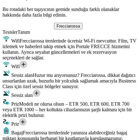
Bu rotadaki her taşıyıcının gemide sunduğu farklı olanaklar
hakkında daha fazla bilgi edinin.
Frecciarossa
Tesisler
Tanım
Wifi
Frecciarossa trenlerinde ücretsiz Wi-Fi mevcuttur. Film, TV
izlemek ve haberleri takip etmek için Portale FRECCE hizmetini
kullanın. Ayrıca seyahat güncellemeleri ve ek rezervasyon
seçenekleri de sağlar.
Wifi
Sessiz alan
Huzur mu arıyorsunuz? Frecciarossa, dikkat dağıtıcı
unsurlardan uzak, huzurlu bir yolculuk sağlamak amacıyla Business
Class için özel sessiz bölgeler sunuyor.
Sessiz alan
Priz
Modeli ne olursa olsun – ETR 500, ETR 600, ETR 700
veya ETR 1000 – her koltukta cihazlarınızın şarjlı kalması için bir
elektrik prizi bulunur.
Priz
Bagaj
Frecciarossa trenlerinde yanınıza alabileceğiniz bagaj
miktarı konusunda herhangi bir kısıtlamayla karşılaşmazsınız.