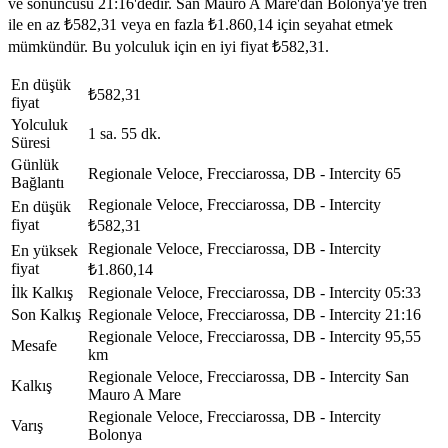
ve sonuncusu 21:16'dedir. San Mauro A Mare'dan Bolonya'ye tren
ile en az ₺582,31 veya en fazla ₺1.860,14 için seyahat etmek
mümkündür. Bu yolculuk için en iyi fiyat ₺582,31.
En düşük
₺582,31
fiyat
Yolculuk
1 sa. 55 dk.
Süresi
Günlük
Regionale Veloce, Frecciarossa, DB - Intercity
65
Bağlantı
Regionale Veloce, Frecciarossa, DB - Intercity
En düşük
fiyat
₺582,31
Regionale Veloce, Frecciarossa, DB - Intercity
En yüksek
fiyat
₺1.860,14
İlk Kalkış
Regionale Veloce, Frecciarossa, DB - Intercity
05:33
Son Kalkış
Regionale Veloce, Frecciarossa, DB - Intercity
21:16
Regionale Veloce, Frecciarossa, DB - Intercity
95,55
Mesafe
km
Regionale Veloce, Frecciarossa, DB - Intercity
San
Kalkış
Mauro A Mare
Regionale Veloce, Frecciarossa, DB - Intercity
Varış
Bolonya