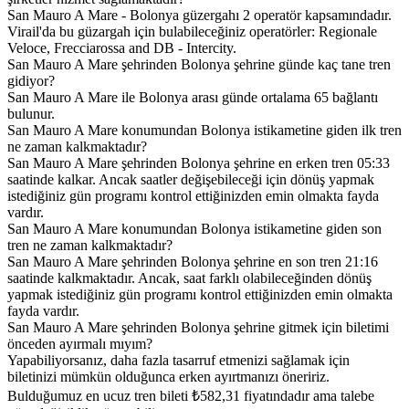
San Mauro A Mare - Bolonya güzergahı 2 operatör kapsamındadır.
Virail'da bu güzargah için bulabileceğiniz operatörler: Regionale
Veloce, Frecciarossa and DB - Intercity.
San Mauro A Mare şehrinden Bolonya şehrine günde kaç tane tren
gidiyor?
San Mauro A Mare ile Bolonya arası günde ortalama 65 bağlantı
bulunur.
San Mauro A Mare konumundan Bolonya istikametine giden ilk tren
ne zaman kalkmaktadır?
San Mauro A Mare şehrinden Bolonya şehrine en erken tren 05:33
saatinde kalkar. Ancak saatler değişebileceği için dönüş yapmak
istediğiniz gün programı kontrol ettiğinizden emin olmakta fayda
vardır.
San Mauro A Mare konumundan Bolonya istikametine giden son
tren ne zaman kalkmaktadır?
San Mauro A Mare şehrinden Bolonya şehrine en son tren 21:16
saatinde kalkmaktadır. Ancak, saat farklı olabileceğinden dönüş
yapmak istediğiniz gün programı kontrol ettiğinizden emin olmakta
fayda vardır.
San Mauro A Mare şehrinden Bolonya şehrine gitmek için biletimi
önceden ayırmalı mıyım?
Yapabiliyorsanız, daha fazla tasarruf etmenizi sağlamak için
biletinizi mümkün olduğunca erken ayırtmanızı öneririz.
Bulduğumuz en ucuz tren bileti ₺582,31 fiyatındadır ama talebe