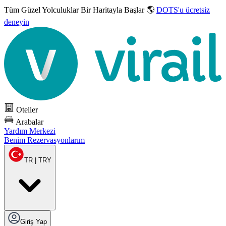
Tüm Güzel Yolculuklar
Bir Haritayla Başlar 🌎
DOTS'u ücretsiz
deneyin
Oteller
Arabalar
Yardım Merkezi
Benim Rezervasyonlarım
TR | TRY
Giriş Yap