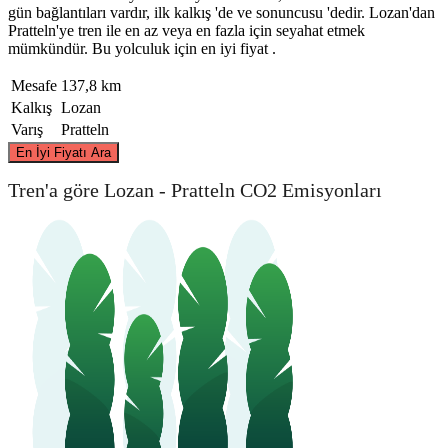
gün bağlantıları vardır, ilk kalkış 'de ve sonuncusu 'dedir. Lozan'dan
Pratteln'ye tren ile en az veya en fazla için seyahat etmek
mümkündür. Bu yolculuk için en iyi fiyat .
Mesafe
137,8 km
Kalkış
Lozan
Varış
Pratteln
©
CARTO
, ©
OpenStreetMap
contributors
En İyi Fiyatı Ara
Pratteln
Tren'a göre Lozan - Pratteln CO2 Emisyonları
Lausanne