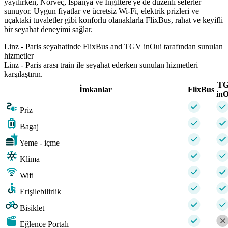
yayılırken, Norveç, İspanya ve İngiltere'ye de düzenli seferler
sunuyor. Uygun fiyatlar ve ücretsiz Wi-Fi, elektrik prizleri ve
uçaktaki tuvaletler gibi konforlu olanaklarla FlixBus, rahat ve keyifli
bir seyahat deneyimi sağlar.
Linz - Paris seyahatinde FlixBus and TGV inOui tarafından sunulan
hizmetler
Linz - Paris arası train ile seyahat ederken sunulan hizmetleri
karşılaştırın.
T
İmkanlar
FlixBus
inO
Priz
Bagaj
Yeme - içme
Klima
Wifi
Erişilebilirlik
Bisiklet
Eğlence Portalı