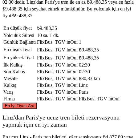
02:30'dedir. Linz'dan Paris'ye tren ile en az ₺9.488,35 veya en fazla
₺9.488,35 için seyahat etmek mümkündür. Bu yolculuk için en iyi
fiyat ₺9.488,35.
En düşük fiyat
₺9.488,35
Yolculuk Süresi
10 sa. 1 dk.
Günlük Bağlantı
FlixBus, TGV inOui
1
En düşük fiyat
FlixBus, TGV inOui
₺9.488,35
En yüksek fiyat
FlixBus, TGV inOui
₺9.488,35
İlk Kalkış
FlixBus, TGV inOui
02:30
Son Kalkış
FlixBus, TGV inOui
02:30
Mesafe
FlixBus, TGV inOui
880,33 km
Kalkış
FlixBus, TGV inOui
Linz
Varış
FlixBus, TGV inOui
Paris
Firma
FlixBus, TGV inOui
FlixBus, TGV inOui
©
CARTO
, ©
OpenStreetMap
contributors
En İyi Fiyatı Ara
Linz'dan Paris'ye ucuz tren bileti rezervasyonu
yapmak için en iyi zaman
En ucuz Linz - Paris tren biletleri, eğer şanslıysanız ₺4.877,89 veya