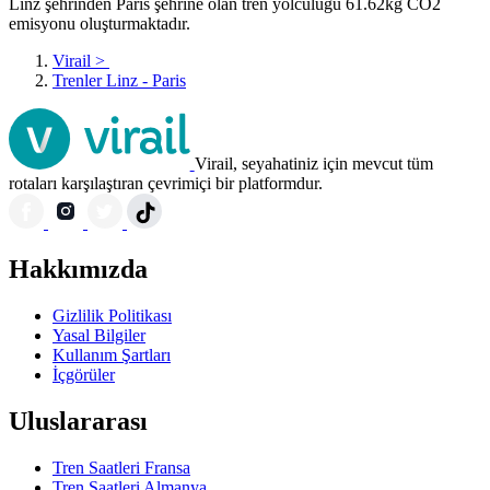
Linz şehrinden Paris şehrine olan tren yolculuğu 61.62kg CO2
emisyonu oluşturmaktadır.
Virail
>
Trenler Linz - Paris
Virail, seyahatiniz için mevcut tüm
rotaları karşılaştıran çevrimiçi bir platformdur.
Hakkımızda
Gizlilik Politikası
Yasal Bilgiler
Kullanım Şartları
İçgörüler
Uluslararası
Tren Saatleri Fransa
Tren Saatleri Almanya