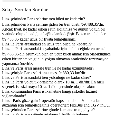
Sıkça Sorulan Sorular
Linz şehrinden Paris şehrine tren bileti ne kadardır?
Linz şehrinden Paris şehrine giden bir tren bileti, ₺9.488,35'dir.
Ancak fiyat, ne kadar erken satın aldığınıza ve günün yoğun bir
saatinde olup olmadığına bağlı olarak değişir. Bazen tren biletlerini
₺9.488,35 kadar ucuz bir fiyata bulabilirsiniz.
Linz ile Paris arasındaki en ucuz tren bileti ne kadardır?
Linz ile Paris arasındaki seyahatiniz için alabileceğiniz en ucuz bilet
₺9.488,35'dir. Mümkün olan en ucuz bileti almak için olabildiğince
erken bir tarihte ve günün yoğun olmayan saatlerinde rezervasyon
yapmanızı öneririz.
Linz ve Paris arası mesafe tren ile ne kadar uzunluktadır?
Linz şehriyle Paris şehri arası mesafe 880,33 km'dir.
Linz ve Paris arasındaki tren yolculuğu ne kadar sürer?
Linz ile Paris yolculuk ortalama olarak 10 sa. 1 dk.'dır. En hızlı
seçenek ise sizi oraya 10 sa. 1 dk. içerisinde ulaştıracaktır.
Linz konumundan Paris istikametine hangi şirketler hizmet
sağlamaktadır?
Linz - Paris güzergahı 1 operatör kapsamındadır. Virail'da bu
güzargah için bulabileceğiniz operatörler: FlixBus and TGV inOui.
Linz şehrinden Paris şehrine günde kaç tane tren gidiyor?
Linz ile Paris arası günde ortalama 1 bağlantı bulunur.