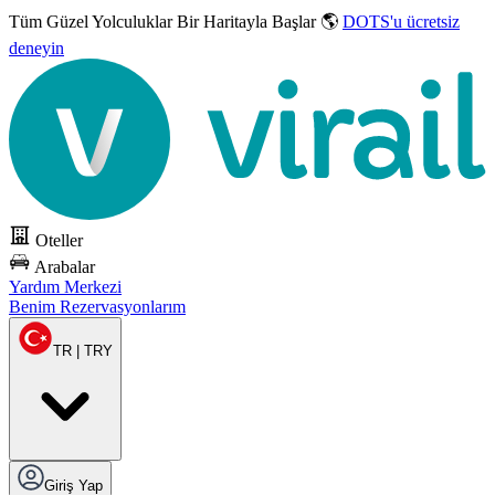
Tüm Güzel Yolculuklar
Bir Haritayla Başlar 🌎
DOTS'u ücretsiz
deneyin
Oteller
Arabalar
Yardım Merkezi
Benim Rezervasyonlarım
TR | TRY
Giriş Yap