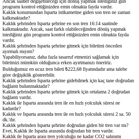
Ancak saatler değişebileceği için dönüş yapmak istediğiniz gün
programı kontrol ettiğinizden emin olmakta fayda vardır.
Kaklık konumundan Isparta istikametine giden son tren ne zaman
kalkmaktadır?
Kaklık şehrinden Isparta şehrine en son tren 16:14 saatinde
kalkmaktadır. Ancak, saat farklı olabileceğinden dönüş yapmak
istediğiniz gün programı kontrol ettiğinizden emin olmakta fayda
vardır.
Kaklık şehrinden Isparta şehrine gitmek için biletimi önceden
ayırmalı mıyım?
Yapabiliyorsanız, daha fazla tasarruf etmenizi sağlamak için
biletinizi mümkün olduğunca erken ayırtmanızı öneririz.
Bulduğumuz en ucuz tren bileti ₺222,68 fiyatındadır ama talebe
göre değişiklik gösterebilir.
Kaklık şehrinden Isparta şehrine gidebilmek için kaç tane doğrudan
bağlantı bulunmaktadır?
Kaklık şehrinden Isparta şehrine gitmek için ortalama 2 doğrudan
bağlantı vardır.
Kaklık ile Isparta arasında tren ile en hızlı yolculuk süresi ne
kadardır?
Kaklık ve Isparta arasında tren ile en hızlı yolculuk süresi 2 sa. 50
dk.'dır.
Kaklık şehrinden Isparta şehrine doğrudan giden bir tren var mı?
Evet, Kaklık ile Isparta arasında doğrudan bir tren vardır.
Kaklık ile Isparta arası tren yolculuğu ne kadar CO2 salınımı