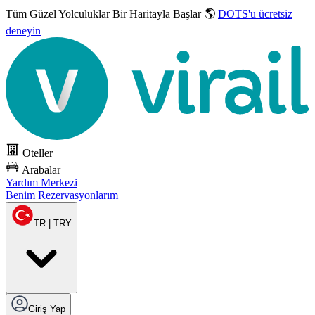
Tüm Güzel Yolculuklar
Bir Haritayla Başlar 🌎
DOTS'u ücretsiz
deneyin
Oteller
Arabalar
Yardım Merkezi
Benim Rezervasyonlarım
TR | TRY
Giriş Yap