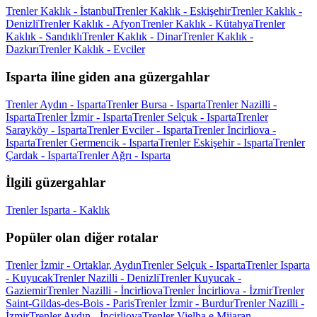
Trenler Kaklık - İstanbul
Trenler Kaklık - Eskişehir
Trenler Kaklık -
Denizli
Trenler Kaklık - Afyon
Trenler Kaklık - Kütahya
Trenler
Kaklık - Sandıklı
Trenler Kaklık - Dinar
Trenler Kaklık -
Dazkırı
Trenler Kaklık - Evciler
Isparta iline giden ana güzergahlar
Trenler Aydın - Isparta
Trenler Bursa - Isparta
Trenler Nazilli -
Isparta
Trenler İzmir - Isparta
Trenler Selçuk - Isparta
Trenler
Sarayköy - Isparta
Trenler Evciler - Isparta
Trenler İncirliova -
Isparta
Trenler Germencik - Isparta
Trenler Eskişehir - Isparta
Trenler
Çardak - Isparta
Trenler Ağrı - Isparta
İlgili güzergahlar
Trenler Isparta - Kaklık
Popüler olan diğer rotalar
Trenler İzmir - Ortaklar, Aydın
Trenler Selçuk - Isparta
Trenler Isparta
- Kuyucak
Trenler Nazilli - Denizli
Trenler Kuyucak -
Gaziemir
Trenler Nazilli - İncirliova
Trenler İncirliova - İzmir
Trenler
Saint-Gildas-des-Bois - Paris
Trenler İzmir - Burdur
Trenler Nazilli -
İzmir
Trenler Aydın - İncirliova
Trenler Vielha e Mijaran -