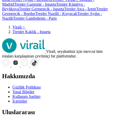
Madrid
Trenler Gaziemir - Isparta
Trenler Kütahya -
Beylikova
Trenler Germencik - Isparta
Trenler Atça - İzmir
Trenler
Germencik - Burdur
Trenler Nazilli - Kuyucak
Trenler Aydın -
Nazilli
Trenler Gambsheim - Paris
Virail
>
Trenler Kaklık - Isparta
Virail, seyahatiniz için mevcut tüm
rotaları karşılaştıran çevrimiçi bir platformdur.
Hakkımızda
Gizlilik Politikası
Yasal Bilgiler
Kullanım Şartları
İçgörüler
Uluslararası