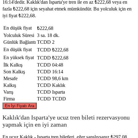
16:14'dedir. Kaklık'dan Isparta'ye tren ile en az ₺222,68 veya en
fazla ₺222,68 için seyahat etmek mümkündür. Bu yolculuk için en
iyi fiyat ₺222,68.
En düşük fiyat
₺222,68
Yolculuk Süresi
3 sa. 18 dk.
Günlük Bağlantı
TCDD
2
En düşük fiyat
TCDD
₺222,68
En yüksek fiyat
TCDD
₺222,68
İlk Kalkış
TCDD
04:48
Son Kalkış
TCDD
16:14
Mesafe
TCDD
98,6 km
Kalkış
TCDD
Kaklık
Varış
TCDD
Isparta
Firma
TCDD
TCDD
©
CARTO
, ©
OpenStreetMap
contributors
En İyi Fiyatı Ara
Kaklık'dan Isparta'ye ucuz tren bileti rezervasyonu
yapmak için en iyi zaman
En ucuz Kaklık - Isparta tren biletleri, eğer şanslıysanız ₺297,08