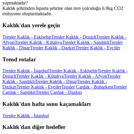
yapmaktadır?
Kaklık şehrinden Isparta şehrine olan tren yolculuğu 6.9kg CO2
emisyonu oluşturmaktadır.
Kaklık'dan yerele geçin
Trenler Kaklık - Eskişehir
Trenler Kaklık - Denizli
Trenler Kaklık -
Afyon
Trenler Kaklık - Kütahya
Trenler Kaklık - Sandıklı
Trenler
Kaklık - Dinar
Trenler Kaklık - Dazkırı
Trenler Kaklık - Evciler
Trend rotalar
Trenler Kaklık - İstanbul
Trenler Kaklık - Eskişehir
Trenler Kaklık -
Denizli
Trenler Kaklık - Kütahya
Trenler Kaklık - Afyon
Trenler
Kaklık - Sandıklı
Trenler Kaklık - Dinar
Trenler Kaklık -
Dazkırı
Trenler Kaklık - Evciler
Trenler Çardak - Buharkent
Trenler
Çardak - Sandıklı
Trenler Çardak - Dazkırı
Kaklık'dan hafta sonu kaçamakları
Trenler Kaklık - İstanbul
Kaklık'dan diğer hedefler