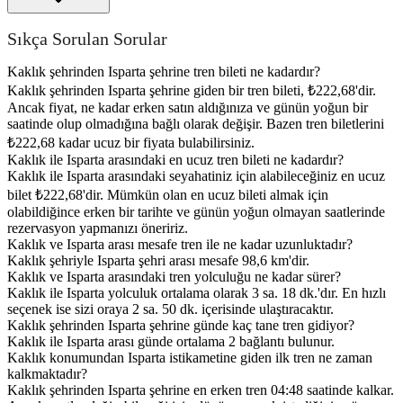
Sıkça Sorulan Sorular
Kaklık şehrinden Isparta şehrine tren bileti ne kadardır?
Kaklık şehrinden Isparta şehrine giden bir tren bileti, ₺222,68'dir.
Ancak fiyat, ne kadar erken satın aldığınıza ve günün yoğun bir
saatinde olup olmadığına bağlı olarak değişir. Bazen tren biletlerini
₺222,68 kadar ucuz bir fiyata bulabilirsiniz.
Kaklık ile Isparta arasındaki en ucuz tren bileti ne kadardır?
Kaklık ile Isparta arasındaki seyahatiniz için alabileceğiniz en ucuz
bilet ₺222,68'dir. Mümkün olan en ucuz bileti almak için
olabildiğince erken bir tarihte ve günün yoğun olmayan saatlerinde
rezervasyon yapmanızı öneririz.
Kaklık ve Isparta arası mesafe tren ile ne kadar uzunluktadır?
Kaklık şehriyle Isparta şehri arası mesafe 98,6 km'dir.
Kaklık ve Isparta arasındaki tren yolculuğu ne kadar sürer?
Kaklık ile Isparta yolculuk ortalama olarak 3 sa. 18 dk.'dır. En hızlı
seçenek ise sizi oraya 2 sa. 50 dk. içerisinde ulaştıracaktır.
Kaklık şehrinden Isparta şehrine günde kaç tane tren gidiyor?
Kaklık ile Isparta arası günde ortalama 2 bağlantı bulunur.
Kaklık konumundan Isparta istikametine giden ilk tren ne zaman
kalkmaktadır?
Kaklık şehrinden Isparta şehrine en erken tren 04:48 saatinde kalkar.