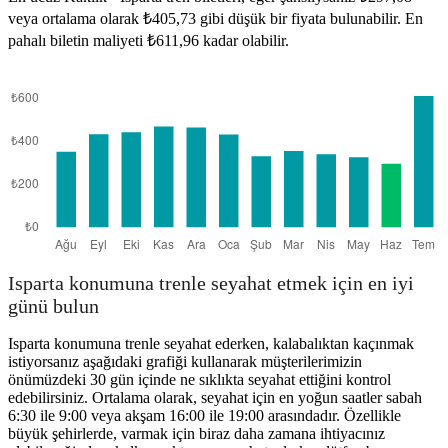
Kaklik
veya ortalama olarak ₺405,73 gibi düşük bir fiyata bulunabilir. En
Isparta
pahalı biletin maliyeti ₺611,96 kadar olabilir.
Isparta konumuna trenle seyahat etmek için en iyi
günü bulun
Isparta konumuna trenle seyahat ederken, kalabalıktan kaçınmak
istiyorsanız aşağıdaki grafiği kullanarak müşterilerimizin
önümüzdeki 30 gün içinde ne sıklıkta seyahat ettiğini kontrol
edebilirsiniz. Ortalama olarak, seyahat için en yoğun saatler sabah
6:30 ile 9:00 veya akşam 16:00 ile 19:00 arasındadır. Özellikle
büyük şehirlerde, varmak için biraz daha zamana ihtiyacınız