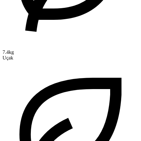
7.4kg
Uçak