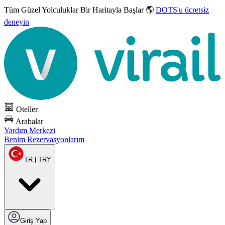
Tüm Güzel Yolculuklar
Bir Haritayla Başlar 🌎
DOTS'u ücretsiz
deneyin
Oteller
Arabalar
Yardım Merkezi
Benim Rezervasyonlarım
TR | TRY
Giriş Yap