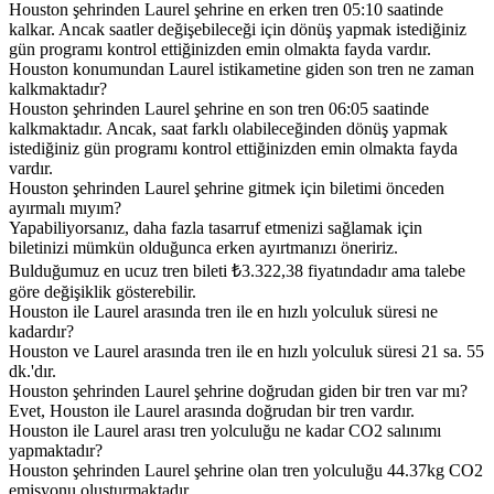
Houston şehrinden Laurel şehrine en erken tren 05:10 saatinde
kalkar. Ancak saatler değişebileceği için dönüş yapmak istediğiniz
gün programı kontrol ettiğinizden emin olmakta fayda vardır.
Houston konumundan Laurel istikametine giden son tren ne zaman
kalkmaktadır?
Houston şehrinden Laurel şehrine en son tren 06:05 saatinde
kalkmaktadır. Ancak, saat farklı olabileceğinden dönüş yapmak
istediğiniz gün programı kontrol ettiğinizden emin olmakta fayda
vardır.
Houston şehrinden Laurel şehrine gitmek için biletimi önceden
ayırmalı mıyım?
Yapabiliyorsanız, daha fazla tasarruf etmenizi sağlamak için
biletinizi mümkün olduğunca erken ayırtmanızı öneririz.
Bulduğumuz en ucuz tren bileti ₺3.322,38 fiyatındadır ama talebe
göre değişiklik gösterebilir.
Houston ile Laurel arasında tren ile en hızlı yolculuk süresi ne
kadardır?
Houston ve Laurel arasında tren ile en hızlı yolculuk süresi 21 sa. 55
dk.'dır.
Houston şehrinden Laurel şehrine doğrudan giden bir tren var mı?
Evet, Houston ile Laurel arasında doğrudan bir tren vardır.
Houston ile Laurel arası tren yolculuğu ne kadar CO2 salınımı
yapmaktadır?
Houston şehrinden Laurel şehrine olan tren yolculuğu 44.37kg CO2
emisyonu oluşturmaktadır.