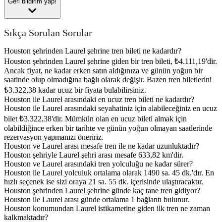
Geri bildirim yap!
Sıkça Sorulan Sorular
Houston şehrinden Laurel şehrine tren bileti ne kadardır?
Houston şehrinden Laurel şehrine giden bir tren bileti, ₺4.111,19'dir.
Ancak fiyat, ne kadar erken satın aldığınıza ve günün yoğun bir
saatinde olup olmadığına bağlı olarak değişir. Bazen tren biletlerini
₺3.322,38 kadar ucuz bir fiyata bulabilirsiniz.
Houston ile Laurel arasındaki en ucuz tren bileti ne kadardır?
Houston ile Laurel arasındaki seyahatiniz için alabileceğiniz en ucuz
bilet ₺3.322,38'dir. Mümkün olan en ucuz bileti almak için
olabildiğince erken bir tarihte ve günün yoğun olmayan saatlerinde
rezervasyon yapmanızı öneririz.
Houston ve Laurel arası mesafe tren ile ne kadar uzunluktadır?
Houston şehriyle Laurel şehri arası mesafe 633,82 km'dir.
Houston ve Laurel arasındaki tren yolculuğu ne kadar sürer?
Houston ile Laurel yolculuk ortalama olarak 1490 sa. 45 dk.'dır. En
hızlı seçenek ise sizi oraya 21 sa. 55 dk. içerisinde ulaştıracaktır.
Houston şehrinden Laurel şehrine günde kaç tane tren gidiyor?
Houston ile Laurel arası günde ortalama 1 bağlantı bulunur.
Houston konumundan Laurel istikametine giden ilk tren ne zaman
kalkmaktadır?