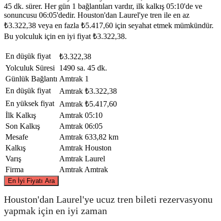
45 dk. sürer. Her gün 1 bağlantıları vardır, ilk kalkış 05:10'de ve
sonuncusu 06:05'dedir. Houston'dan Laurel'ye tren ile en az
₺3.322,38 veya en fazla ₺5.417,60 için seyahat etmek mümkündür.
Bu yolculuk için en iyi fiyat ₺3.322,38.
En düşük fiyat
₺3.322,38
Yolculuk Süresi
1490 sa. 45 dk.
Günlük Bağlantı
Amtrak
1
En düşük fiyat
Amtrak
₺3.322,38
En yüksek fiyat
Amtrak
₺5.417,60
İlk Kalkış
Amtrak
05:10
Son Kalkış
Amtrak
06:05
Mesafe
Amtrak
633,82 km
Kalkış
Amtrak
Houston
Varış
Amtrak
Laurel
Firma
Amtrak
Amtrak
©
CARTO
, ©
OpenStreetMap
contributors
En İyi Fiyatı Ara
Houston'dan Laurel'ye ucuz tren bileti rezervasyonu
yapmak için en iyi zaman
Laurel, MS