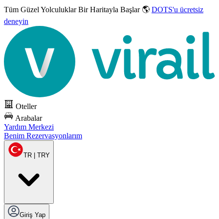
Tüm Güzel Yolculuklar
Bir Haritayla Başlar 🌎
DOTS'u ücretsiz
deneyin
Oteller
Arabalar
Yardım Merkezi
Benim Rezervasyonlarım
TR | TRY
Giriş Yap