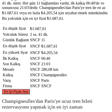
41 dk. sürer. Her gün 11 bağlantıları vardır, ilk kalkış 06:40'de ve
sonuncusu 21:03'dedir. Champigneulles'dan Paris'ye tren ile en az
₺1.687,61 veya en fazla ₺4.205,54 için seyahat etmek mümkündür.
Bu yolculuk için en iyi fiyat ₺1.687,61.
En düşük fiyat
₺1.687,61
Yolculuk Süresi
2 sa. 41 dk.
Günlük Bağlantı
SNCF
11
En düşük fiyat
SNCF
₺1.687,61
En yüksek fiyat
SNCF
₺4.205,54
İlk Kalkış
SNCF
06:40
Son Kalkış
SNCF
21:03
Mesafe
SNCF
280,08 km
Kalkış
SNCF
Champigneulles
Varış
SNCF
Paris
Firma
SNCF
SNCF
©
CARTO
, ©
OpenStreetMap
contributors
En İyi Fiyatı Ara
Champigneulles'dan Paris'ye ucuz tren bileti
rezervasyonu yapmak için en iyi zaman