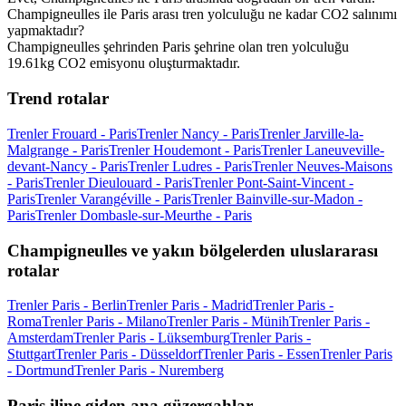
Champigneulles ile Paris arası tren yolculuğu ne kadar CO2 salınımı
yapmaktadır?
Champigneulles şehrinden Paris şehrine olan tren yolculuğu
19.61kg CO2 emisyonu oluşturmaktadır.
Trend rotalar
Trenler Frouard - Paris
Trenler Nancy - Paris
Trenler Jarville-la-
Malgrange - Paris
Trenler Houdemont - Paris
Trenler Laneuveville-
devant-Nancy - Paris
Trenler Ludres - Paris
Trenler Neuves-Maisons
- Paris
Trenler Dieulouard - Paris
Trenler Pont-Saint-Vincent -
Paris
Trenler Varangéville - Paris
Trenler Bainville-sur-Madon -
Paris
Trenler Dombasle-sur-Meurthe - Paris
Champigneulles ve yakın bölgelerden uluslararası
rotalar
Trenler Paris - Berlin
Trenler Paris - Madrid
Trenler Paris -
Roma
Trenler Paris - Milano
Trenler Paris - Münih
Trenler Paris -
Amsterdam
Trenler Paris - Lüksemburg
Trenler Paris -
Stuttgart
Trenler Paris - Düsseldorf
Trenler Paris - Essen
Trenler Paris
- Dortmund
Trenler Paris - Nuremberg
Paris iline giden ana güzergahlar