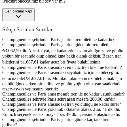
İyileştirebileceğimiz bir şey var mı?
Geri bildirim yap!
Sıkça Sorulan Sorular
Champigneulles şehrinden Paris şehrine tren bileti ne kadardır?
Champigneulles şehrinden Paris şehrine giden bir tren bileti,
₺3.062,50'dir. Ancak fiyat, ne kadar erken satın aldığınıza ve günün
yoğun bir saatinde olup olmadığına bağlı olarak değişir. Bazen tren
biletlerini ₺1.687,61 kadar ucuz bir fiyata bulabilirsiniz.
Champigneulles ile Paris arasındaki en ucuz tren bileti ne kadardır?
Champigneulles ile Paris arasındaki seyahatiniz için alabileceğiniz
en ucuz bilet ₺1.687,61'dir. Mümkün olan en ucuz bileti almak için
olabildiğince erken bir tarihte ve günün yoğun olmayan saatlerinde
rezervasyon yapmanızı öneririz.
Champigneulles ve Paris arası mesafe tren ile ne kadar uzunluktadır?
Champigneulles şehriyle Paris şehri arası mesafe 280,08 km'dir.
Champigneulles ve Paris arasındaki tren yolculuğu ne kadar sürer?
Champigneulles ile Paris yolculuk ortalama olarak 2 sa. 41 dk.'dır.
En hızlı seçenek ise sizi oraya 1 sa. 49 dk. içerisinde ulaştıracaktır.
Champigneulles şehrinden Paris şehrine günde kaç tane tren
gidiyor?