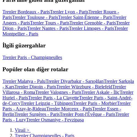
Trenler Bordeaux - Paris
Trenler Lyon - Paris
Trenler Rouen -
Paris
Trenler Toulouse - Paris
Trenler Saint-Étienne - Paris
Trenler
Angers - Paris
Trenler Tours - Paris
Trenler Grenoble - Paris
Trenler
Dijon - Paris
Trenler Nantes - Paris
Trenler Limoges - Paris
Trenler
Montpellier - Paris
İlgili güzergahlar
Trenler Paris - Champigneulles
Popüler olan diğer rotalar
Trenler Malatya - Palu
Trenler Diyarbakır - Sarıoğlan
Trenler Şarkışla
- Kars
Trenler Digoin - Paris
Trenler Würzburg - Bielefeld
Trenler
Villarosa - Roma
Trenler Valognes - Paris
Trenler Aşkale - İliç
Trenler
Huriel - Paris
Trenler Paris - La Clayette
Trenler Paris - Saint-André-
de-Corcy
Trenler Leipzig - Tübingen
Trenler Paris - Morbier
Trenler
Paris - Azay-le-Rideau
Trenler Morcenx - Paris
Trenler Essen -
Berlin
Trenler Surgères - Paris
Trenler Pont-l'Évêque - Paris
Trenler
Paris - Luzy
Trenler Osmaniye - Fevzipaşa
Virail
>
Trenler Champigneulles - Paris