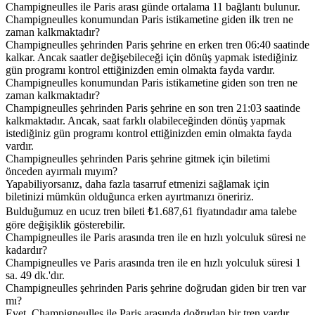
Champigneulles ile Paris arası günde ortalama 11 bağlantı bulunur.
Champigneulles konumundan Paris istikametine giden ilk tren ne
zaman kalkmaktadır?
Champigneulles şehrinden Paris şehrine en erken tren 06:40 saatinde
kalkar. Ancak saatler değişebileceği için dönüş yapmak istediğiniz
gün programı kontrol ettiğinizden emin olmakta fayda vardır.
Champigneulles konumundan Paris istikametine giden son tren ne
zaman kalkmaktadır?
Champigneulles şehrinden Paris şehrine en son tren 21:03 saatinde
kalkmaktadır. Ancak, saat farklı olabileceğinden dönüş yapmak
istediğiniz gün programı kontrol ettiğinizden emin olmakta fayda
vardır.
Champigneulles şehrinden Paris şehrine gitmek için biletimi
önceden ayırmalı mıyım?
Yapabiliyorsanız, daha fazla tasarruf etmenizi sağlamak için
biletinizi mümkün olduğunca erken ayırtmanızı öneririz.
Bulduğumuz en ucuz tren bileti ₺1.687,61 fiyatındadır ama talebe
göre değişiklik gösterebilir.
Champigneulles ile Paris arasında tren ile en hızlı yolculuk süresi ne
kadardır?
Champigneulles ve Paris arasında tren ile en hızlı yolculuk süresi 1
sa. 49 dk.'dır.
Champigneulles şehrinden Paris şehrine doğrudan giden bir tren var
mı?
Evet, Champigneulles ile Paris arasında doğrudan bir tren vardır.