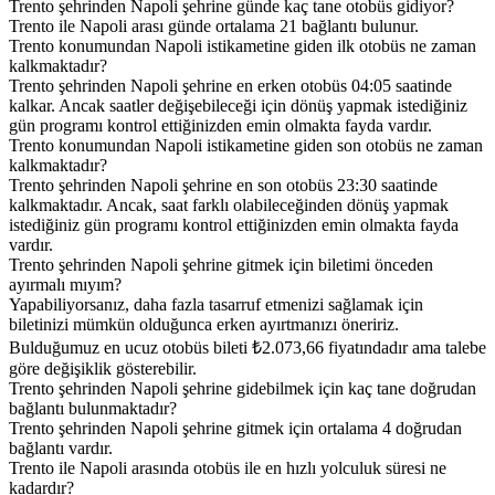
Trento şehrinden Napoli şehrine günde kaç tane otobüs gidiyor?
Trento ile Napoli arası günde ortalama 21 bağlantı bulunur.
Trento konumundan Napoli istikametine giden ilk otobüs ne zaman
kalkmaktadır?
Trento şehrinden Napoli şehrine en erken otobüs 04:05 saatinde
kalkar. Ancak saatler değişebileceği için dönüş yapmak istediğiniz
gün programı kontrol ettiğinizden emin olmakta fayda vardır.
Trento konumundan Napoli istikametine giden son otobüs ne zaman
kalkmaktadır?
Trento şehrinden Napoli şehrine en son otobüs 23:30 saatinde
kalkmaktadır. Ancak, saat farklı olabileceğinden dönüş yapmak
istediğiniz gün programı kontrol ettiğinizden emin olmakta fayda
vardır.
Trento şehrinden Napoli şehrine gitmek için biletimi önceden
ayırmalı mıyım?
Yapabiliyorsanız, daha fazla tasarruf etmenizi sağlamak için
biletinizi mümkün olduğunca erken ayırtmanızı öneririz.
Bulduğumuz en ucuz otobüs bileti ₺2.073,66 fiyatındadır ama talebe
göre değişiklik gösterebilir.
Trento şehrinden Napoli şehrine gidebilmek için kaç tane doğrudan
bağlantı bulunmaktadır?
Trento şehrinden Napoli şehrine gitmek için ortalama 4 doğrudan
bağlantı vardır.
Trento ile Napoli arasında otobüs ile en hızlı yolculuk süresi ne
kadardır?