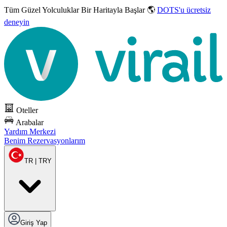
Tüm Güzel Yolculuklar
Bir Haritayla Başlar 🌎
DOTS'u ücretsiz
deneyin
Oteller
Arabalar
Yardım Merkezi
Benim Rezervasyonlarım
TR | TRY
Giriş Yap