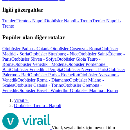
İlgili güzergahlar
Trenler Trento - Napoli
Otobüsler Napoli - Trento
Trenler Napoli -
Trento
Popüler olan diğer rotalar
Otobüsler Padua - Catania
Otobüsler Cosenza - Roma
Otobüsler
Madrid - Soria
Otobüsler Strazburg - Nice
Otobüsler Saint-Étienne -
Paris
Otobüsler Sliven - Sofya
Otobüsler Gioia Tauro -
Roma
Otobüsler Venedik - Modena
Otobüsler Pordenone -
Bari
Otobüsler Venedik - Perugia
Otobüsler Nevers - Paris
Otobüsler
Palermo - Bari
Otobüsler Paris - Rochefort
Otobüsler Avezzano -
Venedik
Otobüsler Roma - Diamante
Otobüsler Milano -
Scalea
Otobüsler Catania - Torino
Otobüsler Cremona -
Venedik
Otobüsler Basel - Winterthur
Otobüsler Mantua - Roma
Virail
>
Otobüsler Trento - Napoli
Virail, seyahatiniz için mevcut tüm