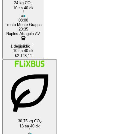
24 kg CO
2
10 sa 40 dk
08:00
Trento Monte Grappa
20:35
Naples Afragola AV
1 değişiklik
10 sa 40 dk
₺2.128,11
30.75 kg CO
2
13 sa 40 dk