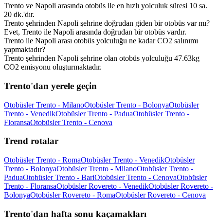
Trento ve Napoli arasında otobüs ile en hızlı yolculuk süresi 10 sa.
20 dk.'dır.
Trento şehrinden Napoli şehrine doğrudan giden bir otobüs var mı?
Evet, Trento ile Napoli arasında doğrudan bir otobüs vardır.
Trento ile Napoli arası otobüs yolculuğu ne kadar CO2 salınımı
yapmaktadır?
Trento şehrinden Napoli şehrine olan otobüs yolculuğu 47.63kg
CO2 emisyonu oluşturmaktadır.
Trento'dan yerele geçin
Otobüsler Trento - Milano
Otobüsler Trento - Bolonya
Otobüsler
Trento - Venedik
Otobüsler Trento - Padua
Otobüsler Trento -
Floransa
Otobüsler Trento - Cenova
Trend rotalar
Otobüsler Trento - Roma
Otobüsler Trento - Venedik
Otobüsler
Trento - Bolonya
Otobüsler Trento - Milano
Otobüsler Trento -
Padua
Otobüsler Trento - Bari
Otobüsler Trento - Cenova
Otobüsler
Trento - Floransa
Otobüsler Rovereto - Venedik
Otobüsler Rovereto -
Bolonya
Otobüsler Rovereto - Roma
Otobüsler Rovereto - Cenova
Trento'dan hafta sonu kaçamakları