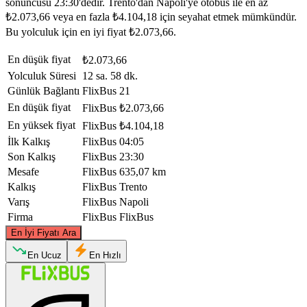
sonuncusu 23:30'dedir. Trento'dan Napoli'ye otobüs ile en az
₺2.073,66 veya en fazla ₺4.104,18 için seyahat etmek mümkündür.
Bu yolculuk için en iyi fiyat ₺2.073,66.
En düşük fiyat
₺2.073,66
Yolculuk Süresi
12 sa. 58 dk.
Günlük Bağlantı
FlixBus
21
En düşük fiyat
FlixBus
₺2.073,66
En yüksek fiyat
FlixBus
₺4.104,18
İlk Kalkış
FlixBus
04:05
Son Kalkış
FlixBus
23:30
Mesafe
FlixBus
635,07 km
Kalkış
FlixBus
Trento
Varış
FlixBus
Napoli
Firma
FlixBus
FlixBus
©
CARTO
, ©
OpenStreetMap
contributors
En İyi Fiyatı Ara
Trento
En Ucuz
En Hızlı