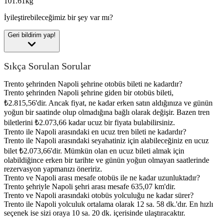
101.61kg
İyileştirebileceğimiz bir şey var mı?
Geri bildirim yap!
Sıkça Sorulan Sorular
Trento şehrinden Napoli şehrine otobüs bileti ne kadardır?
Trento şehrinden Napoli şehrine giden bir otobüs bileti,
₺2.815,56'dir. Ancak fiyat, ne kadar erken satın aldığınıza ve günün
yoğun bir saatinde olup olmadığına bağlı olarak değişir. Bazen tren
biletlerini ₺2.073,66 kadar ucuz bir fiyata bulabilirsiniz.
Trento ile Napoli arasındaki en ucuz tren bileti ne kadardır?
Trento ile Napoli arasındaki seyahatiniz için alabileceğiniz en ucuz
bilet ₺2.073,66'dir. Mümkün olan en ucuz bileti almak için
olabildiğince erken bir tarihte ve günün yoğun olmayan saatlerinde
rezervasyon yapmanızı öneririz.
Trento ve Napoli arası mesafe otobüs ile ne kadar uzunluktadır?
Trento şehriyle Napoli şehri arası mesafe 635,07 km'dir.
Trento ve Napoli arasındaki otobüs yolculuğu ne kadar sürer?
Trento ile Napoli yolculuk ortalama olarak 12 sa. 58 dk.'dır. En hızlı
seçenek ise sizi oraya 10 sa. 20 dk. içerisinde ulaştıracaktır.