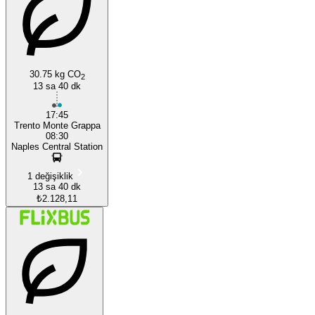
30.75 kg CO
2
Naples
13 sa 40 dk
17:45
Trento Monte Grappa
08:30
Naples Central Station
1 değişiklik
13 sa 40 dk
₺2.128,11