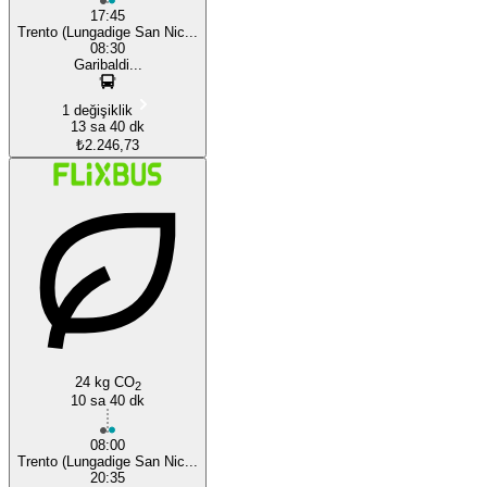
17:45
Trento (Lungadige San Nic...
08:30
Garibaldi...
1 değişiklik
13 sa 40 dk
₺2.246,73
24 kg CO
2
10 sa 40 dk
08:00
Trento (Lungadige San Nic...
20:35