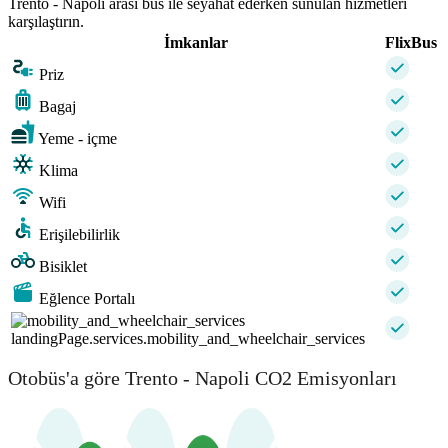
Trento - Napoli arası bus ile seyahat ederken sunulan hizmetleri
karşılaştırın.
İmkanlar
FlixBus
Priz
Bagaj
Yeme - içme
Klima
Wifi
Erişilebilirlik
Bisiklet
Eğlence Portalı
landingPage.services.mobility_and_wheelchair_services
Otobüs'a göre Trento - Napoli CO2 Emisyonları