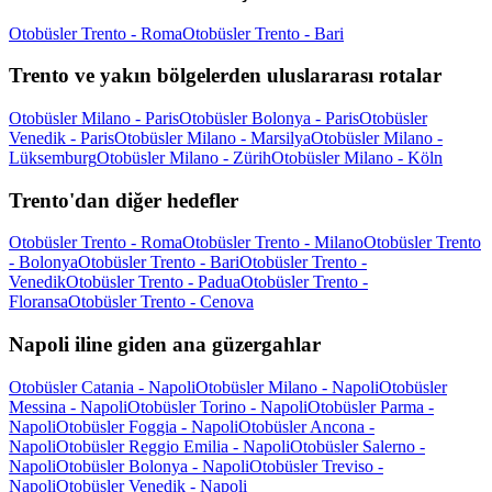
Otobüsler Trento - Roma
Otobüsler Trento - Bari
Trento ve yakın bölgelerden uluslararası rotalar
Otobüsler Milano - Paris
Otobüsler Bolonya - Paris
Otobüsler
Venedik - Paris
Otobüsler Milano - Marsilya
Otobüsler Milano -
Lüksemburg
Otobüsler Milano - Zürih
Otobüsler Milano - Köln
Trento'dan diğer hedefler
Otobüsler Trento - Roma
Otobüsler Trento - Milano
Otobüsler Trento
- Bolonya
Otobüsler Trento - Bari
Otobüsler Trento -
Venedik
Otobüsler Trento - Padua
Otobüsler Trento -
Floransa
Otobüsler Trento - Cenova
Napoli iline giden ana güzergahlar
Otobüsler Catania - Napoli
Otobüsler Milano - Napoli
Otobüsler
Messina - Napoli
Otobüsler Torino - Napoli
Otobüsler Parma -
Napoli
Otobüsler Foggia - Napoli
Otobüsler Ancona -
Napoli
Otobüsler Reggio Emilia - Napoli
Otobüsler Salerno -
Napoli
Otobüsler Bolonya - Napoli
Otobüsler Treviso -
Napoli
Otobüsler Venedik - Napoli