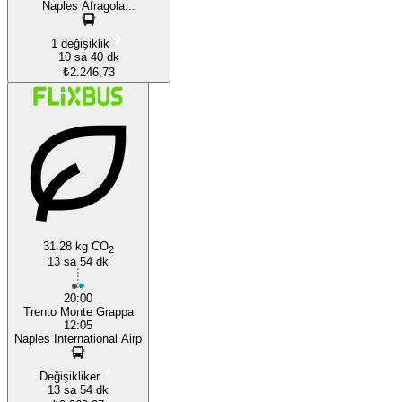
Naples Afragola...
1 değişiklik
10 sa 40 dk
₺2.246,73
31.28 kg CO
2
13 sa 54 dk
20:00
Trento Monte Grappa
12:05
Naples International Airp
Değişikliker
13 sa 54 dk