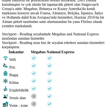
düşük maliyetli bir şehirlerarası otobüs hizmetidir. 2003 yılında
kurulmuştur ve çok uluslu bir taşımacılık şirketi olan Stagecoach
Group'a aittir. Megabus, Britanya ve Kuzey Amerika'da kendi
markasını koruyor ancak Fransa, Almanya, Belçika, İspanya, İtalya
ve Hollanda dahil Kıta Avrupası'nda hizmetleri, Haziran 2016'da bir
Alman şirketi tarafından satın alınmasından bu yana Flixbus olarak
yeniden markalandı.
Stockport - Reading seyahatinde Megabus and National Express
tarafından sunulan hizmetler
Stockport - Reading arası bus ile seyahat ederken sunulan hizmetleri
karşılaştırın.
İmkanlar
Megabus
National Express
Wifi
Priz
Bagaj
Klima
Erişilebilirlik
Sessiz alan
Yeme - içme