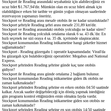
Stockport ile Reading arasındaki seyahatiniz için alabileceğiniz en
ucuz bilet ₺1.767,94'dir. Mümkün olan en ucuz bileti almak için
olabildiğince erken bir tarihte ve günün yoğun olmayan saatlerinde
rezervasyon yapmanızı öneririz.
Stockport ve Reading arası mesafe otobüs ile ne kadar uzunluktadır?
Stockport şehriyle Reading şehri arası mesafe 231,89 km'dir.
Stockport ve Reading arasındaki otobüs yolculuğu ne kadar sürer?
Stockport ile Reading yolculuk ortalama olarak 6 sa. 43 dk.'dır. En
hızlı seçenek ise sizi oraya 4 sa. 35 dk. içerisinde ulaştıracaktır.
Stockport konumundan Reading istikametine hangi şirketler hizmet
sağlamaktadır?
Stockport - Reading güzergahı 1 operatör kapsamındadır. Virail'da
bu güzargah için bulabileceğiniz operatörler: Megabus and National
Express.
Stockport şehrinden Reading şehrine günde kaç tane otobüs
gidiyor?
Stockport ile Reading arası günde ortalama 2 bağlantı bulunur.
Stockport konumundan Reading istikametine giden ilk otobüs ne
zaman kalkmaktadır?
Stockport şehrinden Reading şehrine en erken otobüs 04:50 saatinde
kalkar. Ancak saatler değişebileceği için dönüş yapmak istediğiniz
gün programı kontrol ettiğinizden emin olmakta fayda vardır.
Stockport konumundan Reading istikametine giden son otobüs ne
zaman kalkmaktadır?
Stockport şehrinden Reading şehrine en son otobüs 14:50 saatinde