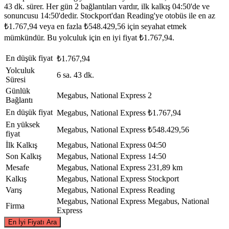
43 dk. sürer. Her gün 2 bağlantıları vardır, ilk kalkış 04:50'de ve
sonuncusu 14:50'dedir. Stockport'dan Reading'ye otobüs ile en az
₺1.767,94 veya en fazla ₺548.429,56 için seyahat etmek
mümkündür. Bu yolculuk için en iyi fiyat ₺1.767,94.
En düşük fiyat
₺1.767,94
Yolculuk
6 sa. 43 dk.
Süresi
Günlük
Megabus, National Express
2
Bağlantı
En düşük fiyat
Megabus, National Express
₺1.767,94
En yüksek
Megabus, National Express
₺548.429,56
fiyat
İlk Kalkış
Megabus, National Express
04:50
Son Kalkış
Megabus, National Express
14:50
Mesafe
Megabus, National Express
231,89 km
Kalkış
Megabus, National Express
Stockport
Varış
Megabus, National Express
Reading
Megabus, National Express
Megabus, National
Firma
Express
©
CARTO
, ©
OpenStreetMap
contributors
En İyi Fiyatı Ara