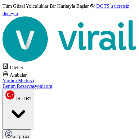
Tüm Güzel Yolculuklar
Bir Haritayla Başlar 🌎
DOTS'u ücretsiz
deneyin
Oteller
Arabalar
Yardım Merkezi
Benim Rezervasyonlarım
TR | TRY
Giriş Yap