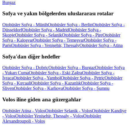
Burgaz
Sofya ve yakın bölgelerden uluslararası rotalar
Otobüsler Sofya - Münih
Otobüsler Sofya - Berlin
Otobüsler Sofya -
Düsseldorf
Otobüsler Sofya - Madrid
Otobüsler Sofya -
Skopje
Otobüsler Sofya - Selanik
Otobüsler Sofya - Pire
Otobüsler
Sofya - Kaloşvar
Otobüsler Sofya - Temeşvar
Otobüsler Sofya -
Paris
Otobüsler Sofya - Yenişehir, Thessaly
Otobüsler Sofya - Atina
Sofya'dan diğer hedefler
Otobüsler Sofya - Dobriç
Otobüsler Sofya - Burgaz
Otobüsler Sofya
- Yukarı Cuma
Otobüsler Sofya - Eski Zağra
Otobüsler Sofya -
İvraca
Otobüsler Sofya - Yambol
Otobüsler Sofya - Petriç
Otobüsler
Sofya - Kırcaali
Otobüsler Sofya - Kazanlık
Otobüsler Sofya -
Sliven
Otobüsler Sofya - Karlıova
Otobüsler Sofya - Şumnu
Volos iline giden ana güzergahlar
Otobüsler Atina - Volos
Otobüsler Selanik - Volos
Otobüsler Kandiye
- Volos
Otobüsler Yenişehir, Thessaly - Volos
Otobüsler
Alexandroupoli - Volos