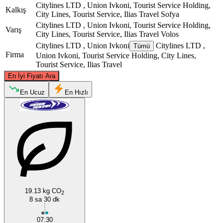
Citylines LTD , Union Ivkoni, Tourist Service Holding,
Kalkış
City Lines, Tourist Service, Ilias Travel
Sofya
Citylines LTD , Union Ivkoni, Tourist Service Holding,
Varış
City Lines, Tourist Service, Ilias Travel
Volos
Citylines LTD , Union Ivkoni
Citylines LTD ,
Tümü
Firma
Union Ivkoni, Tourist Service Holding, City Lines,
Tourist Service, Ilias Travel
©
CARTO
, ©
OpenStreetMap
contributors
En İyi Fiyatı Ara
Sofia
En Ucuz
En Hızlı
Volos
19.13 kg CO
2
8 sa 30 dk
07:30