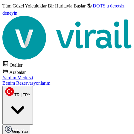
Tüm Güzel Yolculuklar
Bir Haritayla Başlar 🌎
DOTS'u ücretsiz
deneyin
Oteller
Arabalar
Yardım Merkezi
Benim Rezervasyonlarım
TR | TRY
Giriş Yap