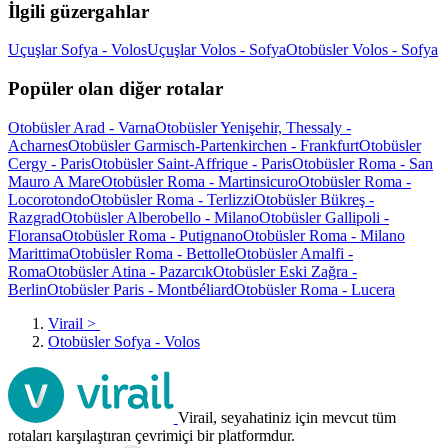
İlgili güzergahlar
Uçuşlar Sofya - Volos
Uçuşlar Volos - Sofya
Otobüsler Volos - Sofya
Popüler olan diğer rotalar
Otobüsler Arad - Varna
Otobüsler Yenişehir, Thessaly -
Acharnes
Otobüsler Garmisch-Partenkirchen - Frankfurt
Otobüsler
Cergy - Paris
Otobüsler Saint-Affrique - Paris
Otobüsler Roma - San
Mauro A Mare
Otobüsler Roma - Martinsicuro
Otobüsler Roma -
Locorotondo
Otobüsler Roma - Terlizzi
Otobüsler Bükreş -
Razgrad
Otobüsler Alberobello - Milano
Otobüsler Gallipoli -
Floransa
Otobüsler Roma - Putignano
Otobüsler Roma - Milano
Marittima
Otobüsler Roma - Bettolle
Otobüsler Amalfi -
Roma
Otobüsler Atina - Pazarcık
Otobüsler Eski Zağra -
Berlin
Otobüsler Paris - Montbéliard
Otobüsler Roma - Lucera
Virail
>
Otobüsler Sofya - Volos
Virail, seyahatiniz için mevcut tüm
rotaları karşılaştıran çevrimiçi bir platformdur.