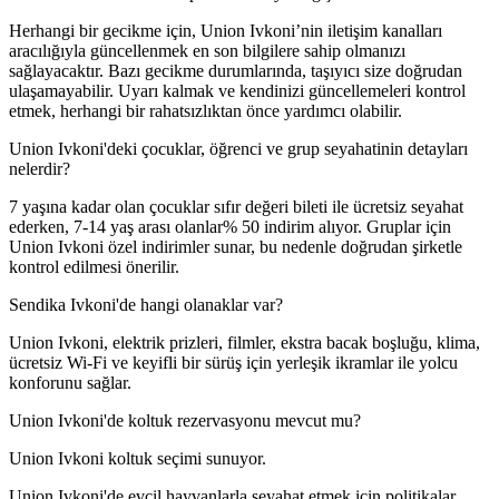
Herhangi bir gecikme için, Union Ivkoni’nin iletişim kanalları
aracılığıyla güncellenmek en son bilgilere sahip olmanızı
sağlayacaktır. Bazı gecikme durumlarında, taşıyıcı size doğrudan
ulaşamayabilir. Uyarı kalmak ve kendinizi güncellemeleri kontrol
etmek, herhangi bir rahatsızlıktan önce yardımcı olabilir.
Union Ivkoni'deki çocuklar, öğrenci ve grup seyahatinin detayları
nelerdir?
7 yaşına kadar olan çocuklar sıfır değeri bileti ile ücretsiz seyahat
ederken, 7-14 yaş arası olanlar% 50 indirim alıyor. Gruplar için
Union Ivkoni özel indirimler sunar, bu nedenle doğrudan şirketle
kontrol edilmesi önerilir.
Sendika Ivkoni'de hangi olanaklar var?
Union Ivkoni, elektrik prizleri, filmler, ekstra bacak boşluğu, klima,
ücretsiz Wi-Fi ve keyifli bir sürüş için yerleşik ikramlar ile yolcu
konforunu sağlar.
Union Ivkoni'de koltuk rezervasyonu mevcut mu?
Union Ivkoni koltuk seçimi sunuyor.
Union Ivkoni'de evcil hayvanlarla seyahat etmek için politikalar