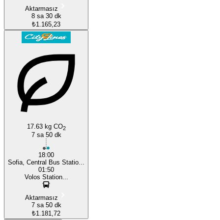
Aktarmasız
8 sa 30 dk
₺1.165,23
17.63 kg CO
2
7 sa 50 dk
18:00
Sofia, Central Bus Statio...
01:50
Volos Station...
Aktarmasız
7 sa 50 dk
₺1.181,72