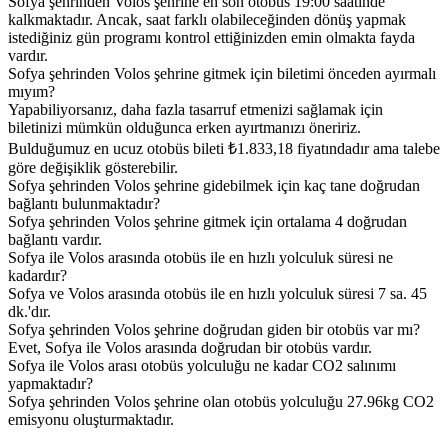
Sofya şehrinden Volos şehrine en son otobüs 19:00 saatinde
kalkmaktadır. Ancak, saat farklı olabileceğinden dönüş yapmak
istediğiniz gün programı kontrol ettiğinizden emin olmakta fayda
vardır.
Sofya şehrinden Volos şehrine gitmek için biletimi önceden ayırmalı
mıyım?
Yapabiliyorsanız, daha fazla tasarruf etmenizi sağlamak için
biletinizi mümkün olduğunca erken ayırtmanızı öneririz.
Bulduğumuz en ucuz otobüs bileti ₺1.833,18 fiyatındadır ama talebe
göre değişiklik gösterebilir.
Sofya şehrinden Volos şehrine gidebilmek için kaç tane doğrudan
bağlantı bulunmaktadır?
Sofya şehrinden Volos şehrine gitmek için ortalama 4 doğrudan
bağlantı vardır.
Sofya ile Volos arasında otobüs ile en hızlı yolculuk süresi ne
kadardır?
Sofya ve Volos arasında otobüs ile en hızlı yolculuk süresi 7 sa. 45
dk.'dır.
Sofya şehrinden Volos şehrine doğrudan giden bir otobüs var mı?
Evet, Sofya ile Volos arasında doğrudan bir otobüs vardır.
Sofya ile Volos arası otobüs yolculuğu ne kadar CO2 salınımı
yapmaktadır?
Sofya şehrinden Volos şehrine olan otobüs yolculuğu 27.96kg CO2
emisyonu oluşturmaktadır.