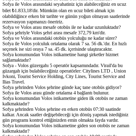
Sofya ile Volos arasındaki seyahatiniz için alabileceğiniz en ucuz
bilet ₺1.833,18'dir. Mümkün olan en ucuz bileti almak için
olabildiğince erken bir tarihte ve günün yoğun olmayan saatlerinde
rezervasyon yapmanızı öneririz.
Sofya ve Volos arası mesafe otobüs ile ne kadar uzunluktadır?
Sofya şehriyle Volos şehri arası mesafe 372,79 km'dir.
Sofya ve Volos arasındaki otobüs yolculuğu ne kadar sürer?
Sofya ile Volos yolculuk ortalama olarak 7 sa. 56 dk.'dır. En hızlı
seçenek ise sizi oraya 7 sa. 45 dk. içerisinde ulaştıracaktır.
Sofya konumundan Volos istikametine hangi şirketler hizmet
sağlamaktadır?
Sofya - Volos güzergahı 5 operatör kapsamındadır. Virail'da bu
güzargah için bulabileceğiniz operatörler: Citylines LTD , Union
Ivkoni, Tourist Service Holding, City Lines, Tourist Service and
Ilias Travel.
Sofya şehrinden Volos şehrine günde kaç tane otobüs gidiyor?
Sofya ile Volos arası günde ortalama 4 bağlantı bulunur.
Sofya konumundan Volos istikametine giden ilk otobüs ne zaman
kalkmaktadır?
Sofya şehrinden Volos şehrine en erken otobüs 07:30 saatinde
kalkar. Ancak saatler değişebileceği için dönüş yapmak istediğiniz
gün programı kontrol ettiğinizden emin olmakta fayda vardır.
Sofya konumundan Volos istikametine giden son otobüs ne zaman
kalkmaktadır?