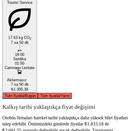
Tourist Service
17.63 kg CO
2
7 sa 50 dk
18:00
Serdika
01:50
Camnago Lentate
Aktarmasız
7 sa 50 dk
₺1.305,39
Tüm fiyatlar
Bugün
Tüm fiyatlar
Yarın
Kalkış tarihi yaklaştıkça fiyat değişimi
Otobüs firmaları hareket tarihi yaklaştıkça daha yüksek bilet fiyatları
talep edebilir. Önümüzdeki günlerde fiyatlar ₺1.833,18 ile
₺2.691,55 arasında değişebilir ancak değişebilir. Tavsiyemiz,