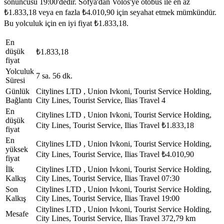
sonuncusu 19:00'dedir. Sofya'dan Volos'ye otobüs ile en az
₺1.833,18 veya en fazla ₺4.010,90 için seyahat etmek mümkündür.
Bu yolculuk için en iyi fiyat ₺1.833,18.
En
düşük
₺1.833,18
fiyat
Yolculuk
7 sa. 56 dk.
Süresi
Günlük
Citylines LTD , Union Ivkoni, Tourist Service Holding,
Bağlantı
City Lines, Tourist Service, Ilias Travel
4
En
Citylines LTD , Union Ivkoni, Tourist Service Holding,
düşük
City Lines, Tourist Service, Ilias Travel
₺1.833,18
fiyat
En
Citylines LTD , Union Ivkoni, Tourist Service Holding,
yüksek
City Lines, Tourist Service, Ilias Travel
₺4.010,90
fiyat
İlk
Citylines LTD , Union Ivkoni, Tourist Service Holding,
Kalkış
City Lines, Tourist Service, Ilias Travel
07:30
Son
Citylines LTD , Union Ivkoni, Tourist Service Holding,
Kalkış
City Lines, Tourist Service, Ilias Travel
19:00
Citylines LTD , Union Ivkoni, Tourist Service Holding,
Mesafe
City Lines, Tourist Service, Ilias Travel
372,79 km