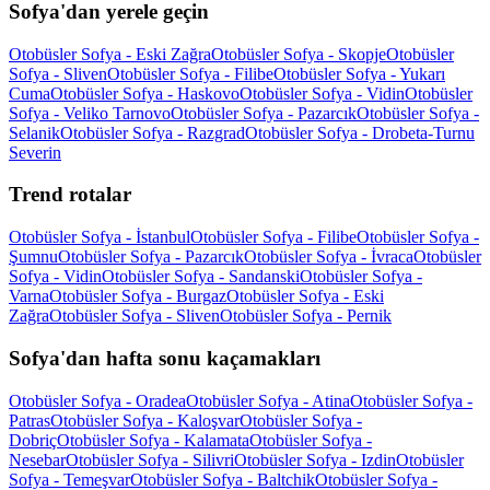
Sofya'dan yerele geçin
Otobüsler Sofya - Eski Zağra
Otobüsler Sofya - Skopje
Otobüsler
Sofya - Sliven
Otobüsler Sofya - Filibe
Otobüsler Sofya - Yukarı
Cuma
Otobüsler Sofya - Haskovo
Otobüsler Sofya - Vidin
Otobüsler
Sofya - Veliko Tarnovo
Otobüsler Sofya - Pazarcık
Otobüsler Sofya -
Selanik
Otobüsler Sofya - Razgrad
Otobüsler Sofya - Drobeta-Turnu
Severin
Trend rotalar
Otobüsler Sofya - İstanbul
Otobüsler Sofya - Filibe
Otobüsler Sofya -
Şumnu
Otobüsler Sofya - Pazarcık
Otobüsler Sofya - İvraca
Otobüsler
Sofya - Vidin
Otobüsler Sofya - Sandanski
Otobüsler Sofya -
Varna
Otobüsler Sofya - Burgaz
Otobüsler Sofya - Eski
Zağra
Otobüsler Sofya - Sliven
Otobüsler Sofya - Pernik
Sofya'dan hafta sonu kaçamakları
Otobüsler Sofya - Oradea
Otobüsler Sofya - Atina
Otobüsler Sofya -
Patras
Otobüsler Sofya - Kaloşvar
Otobüsler Sofya -
Dobriç
Otobüsler Sofya - Kalamata
Otobüsler Sofya -
Nesebar
Otobüsler Sofya - Silivri
Otobüsler Sofya - Izdin
Otobüsler
Sofya - Temeşvar
Otobüsler Sofya - Baltchik
Otobüsler Sofya -