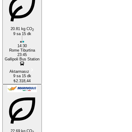
20.81 kg CO
Gallipoli
2
9 sa 15 dk
14:30
Rome Tiburtina
23:45
Gallipoli Bus Station
Aktarmasız
9 sa 15 dk
₺2.318,44
22.69 kg CO
2