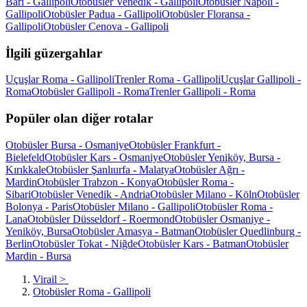
Bari - Gallipoli
Otobüsler Venedik - Gallipoli
Otobüsler Napoli -
Gallipoli
Otobüsler Padua - Gallipoli
Otobüsler Floransa -
Gallipoli
Otobüsler Cenova - Gallipoli
İlgili güzergahlar
Uçuşlar Roma - Gallipoli
Trenler Roma - Gallipoli
Uçuşlar Gallipoli -
Roma
Otobüsler Gallipoli - Roma
Trenler Gallipoli - Roma
Popüler olan diğer rotalar
Otobüsler Bursa - Osmaniye
Otobüsler Frankfurt -
Bielefeld
Otobüsler Kars - Osmaniye
Otobüsler Yeniköy, Bursa -
Kırıkkale
Otobüsler Şanlıurfa - Malatya
Otobüsler Ağrı -
Mardin
Otobüsler Trabzon - Konya
Otobüsler Roma -
Sibari
Otobüsler Venedik - Andria
Otobüsler Milano - Köln
Otobüsler
Bolonya - Paris
Otobüsler Milano - Gallipoli
Otobüsler Roma -
Lana
Otobüsler Düsseldorf - Roermond
Otobüsler Osmaniye -
Yeniköy, Bursa
Otobüsler Amasya - Batman
Otobüsler Quedlinburg -
Berlin
Otobüsler Tokat - Niğde
Otobüsler Kars - Batman
Otobüsler
Mardin - Bursa
Virail
>
Otobüsler Roma - Gallipoli