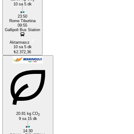
10 sa 5 dk
23:50
Rome Tiburtina
09:55
Gallipoli Bus Station
Aktarmasız
10 sa 5 dk
₺2.372,36
20.81 kg CO
2
9 sa 15 dk
14:30