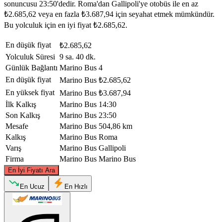
sonuncusu 23:50'dedir. Roma'dan Gallipoli'ye otobüs ile en az
₺2.685,62 veya en fazla ₺3.687,94 için seyahat etmek mümkündür.
Bu yolculuk için en iyi fiyat ₺2.685,62.
En düşük fiyat
₺2.685,62
Yolculuk Süresi
9 sa. 40 dk.
Günlük Bağlantı
Marino Bus
4
En düşük fiyat
Marino Bus
₺2.685,62
En yüksek fiyat
Marino Bus
₺3.687,94
İlk Kalkış
Marino Bus
14:30
Son Kalkış
Marino Bus
23:50
Mesafe
Marino Bus
504,86 km
Kalkış
Marino Bus
Roma
Varış
Marino Bus
Gallipoli
Firma
Marino Bus
Marino Bus
©
CARTO
, ©
OpenStreetMap
contributors
En İyi Fiyatı Ara
En Ucuz
En Hızlı
Rome