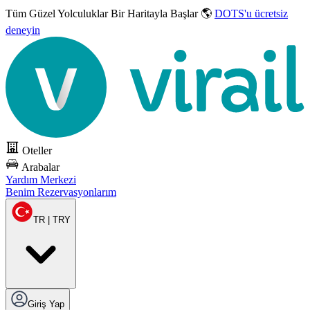
Tüm Güzel Yolculuklar
Bir Haritayla Başlar 🌎
DOTS'u ücretsiz
deneyin
Oteller
Arabalar
Yardım Merkezi
Benim Rezervasyonlarım
TR | TRY
Giriş Yap