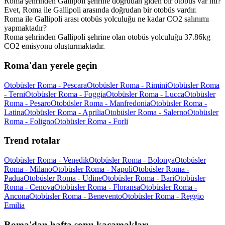
Roma şehrinden Gallipoli şehrine doğrudan giden bir otobüs var mı?
Evet, Roma ile Gallipoli arasında doğrudan bir otobüs vardır.
Roma ile Gallipoli arası otobüs yolculuğu ne kadar CO2 salınımı
yapmaktadır?
Roma şehrinden Gallipoli şehrine olan otobüs yolculuğu 37.86kg
CO2 emisyonu oluşturmaktadır.
Roma'dan yerele geçin
Otobüsler Roma - Pescara
Otobüsler Roma - Rimini
Otobüsler Roma
- Terni
Otobüsler Roma - Foggia
Otobüsler Roma - Lucca
Otobüsler
Roma - Pesaro
Otobüsler Roma - Manfredonia
Otobüsler Roma -
Latina
Otobüsler Roma - Aprilia
Otobüsler Roma - Salerno
Otobüsler
Roma - Foligno
Otobüsler Roma - Forli
Trend rotalar
Otobüsler Roma - Venedik
Otobüsler Roma - Bolonya
Otobüsler
Roma - Milano
Otobüsler Roma - Napoli
Otobüsler Roma -
Padua
Otobüsler Roma - Udine
Otobüsler Roma - Bari
Otobüsler
Roma - Cenova
Otobüsler Roma - Floransa
Otobüsler Roma -
Ancona
Otobüsler Roma - Benevento
Otobüsler Roma - Reggio
Emilia
Roma'dan hafta sonu kaçamakları