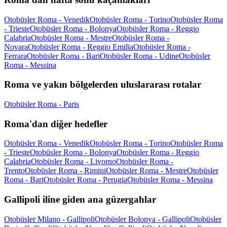
Otobüsler Roma - Venedik
Otobüsler Roma - Torino
Otobüsler Roma
- Trieste
Otobüsler Roma - Bolonya
Otobüsler Roma - Reggio
Calabria
Otobüsler Roma - Mestre
Otobüsler Roma -
Novara
Otobüsler Roma - Reggio Emilia
Otobüsler Roma -
Ferrara
Otobüsler Roma - Bari
Otobüsler Roma - Udine
Otobüsler
Roma - Messina
Roma ve yakın bölgelerden uluslararası rotalar
Otobüsler Roma - Paris
Roma'dan diğer hedefler
Otobüsler Roma - Venedik
Otobüsler Roma - Torino
Otobüsler Roma
- Trieste
Otobüsler Roma - Bolonya
Otobüsler Roma - Reggio
Calabria
Otobüsler Roma - Livorno
Otobüsler Roma -
Trento
Otobüsler Roma - Rimini
Otobüsler Roma - Mestre
Otobüsler
Roma - Bari
Otobüsler Roma - Perugia
Otobüsler Roma - Messina
Gallipoli iline giden ana güzergahlar
Otobüsler Milano - Gallipoli
Otobüsler Bolonya - Gallipoli
Otobüsler