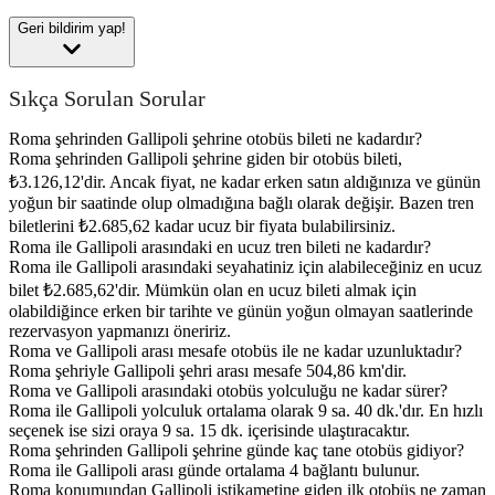
Geri bildirim yap!
Sıkça Sorulan Sorular
Roma şehrinden Gallipoli şehrine otobüs bileti ne kadardır?
Roma şehrinden Gallipoli şehrine giden bir otobüs bileti,
₺3.126,12'dir. Ancak fiyat, ne kadar erken satın aldığınıza ve günün
yoğun bir saatinde olup olmadığına bağlı olarak değişir. Bazen tren
biletlerini ₺2.685,62 kadar ucuz bir fiyata bulabilirsiniz.
Roma ile Gallipoli arasındaki en ucuz tren bileti ne kadardır?
Roma ile Gallipoli arasındaki seyahatiniz için alabileceğiniz en ucuz
bilet ₺2.685,62'dir. Mümkün olan en ucuz bileti almak için
olabildiğince erken bir tarihte ve günün yoğun olmayan saatlerinde
rezervasyon yapmanızı öneririz.
Roma ve Gallipoli arası mesafe otobüs ile ne kadar uzunluktadır?
Roma şehriyle Gallipoli şehri arası mesafe 504,86 km'dir.
Roma ve Gallipoli arasındaki otobüs yolculuğu ne kadar sürer?
Roma ile Gallipoli yolculuk ortalama olarak 9 sa. 40 dk.'dır. En hızlı
seçenek ise sizi oraya 9 sa. 15 dk. içerisinde ulaştıracaktır.
Roma şehrinden Gallipoli şehrine günde kaç tane otobüs gidiyor?
Roma ile Gallipoli arası günde ortalama 4 bağlantı bulunur.
Roma konumundan Gallipoli istikametine giden ilk otobüs ne zaman