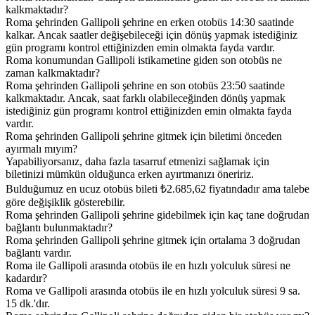
kalkmaktadır?
Roma şehrinden Gallipoli şehrine en erken otobüs 14:30 saatinde
kalkar. Ancak saatler değişebileceği için dönüş yapmak istediğiniz
gün programı kontrol ettiğinizden emin olmakta fayda vardır.
Roma konumundan Gallipoli istikametine giden son otobüs ne
zaman kalkmaktadır?
Roma şehrinden Gallipoli şehrine en son otobüs 23:50 saatinde
kalkmaktadır. Ancak, saat farklı olabileceğinden dönüş yapmak
istediğiniz gün programı kontrol ettiğinizden emin olmakta fayda
vardır.
Roma şehrinden Gallipoli şehrine gitmek için biletimi önceden
ayırmalı mıyım?
Yapabiliyorsanız, daha fazla tasarruf etmenizi sağlamak için
biletinizi mümkün olduğunca erken ayırtmanızı öneririz.
Bulduğumuz en ucuz otobüs bileti ₺2.685,62 fiyatındadır ama talebe
göre değişiklik gösterebilir.
Roma şehrinden Gallipoli şehrine gidebilmek için kaç tane doğrudan
bağlantı bulunmaktadır?
Roma şehrinden Gallipoli şehrine gitmek için ortalama 3 doğrudan
bağlantı vardır.
Roma ile Gallipoli arasında otobüs ile en hızlı yolculuk süresi ne
kadardır?
Roma ve Gallipoli arasında otobüs ile en hızlı yolculuk süresi 9 sa.
15 dk.'dır.