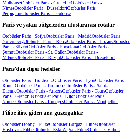
Mulhouse
Otobüsler Paris - Grenoble
Otobüsler Paris -
Nîmes
Otobüsler Paris - Düsseldorf
Otobüsler Paris -
Perpignan
Otobüsler Paris - Toulouse
Paris ve yakın bölgelerden uluslararası rotalar
Otobüsler Paris - Sofya
Otobüsler Paris - Madrid
Otobüsler Paris -
Nuremberg
Otobüsler Paris - Roma
Otobüsler Paris - Lozan
Otobüsler
Paris - Sliven
Otobüsler Paris - Barselona
Otobüsler Paris -
Şumnu
Otobüsler Paris - St. Gallen
Otobüsler Paris -
Milano
Otobüsler Paris - Rusçuk
Otobüsler Paris - Düsseldorf
Paris'dan diğer hedefler
Otobüsler Paris - Bordeaux
Otobüsler Paris - Lyon
Otobüsler Paris -
Rouen
Otobüsler Paris - Toulouse
Otobüsler Paris - Saint-
Étienne
Otobüsler Paris - Angers
Otobüsler Paris - Tours
Otobüsler
Paris - Grenoble
Otobüsler Paris - Dijon
Otobüsler Paris -
Nantes
Otobüsler Paris - Limoges
Otobüsler Paris - Montpellier
Filibe iline giden ana güzergahlar
Otobüsler Dobriç - Filibe
Otobüsler Burgaz - Filibe
Otobüsler
Haskovo - Filibe
Otobüsler Eski Zağra - Filibe
Otobüsler Vidin -