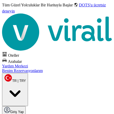
Tüm Güzel Yolculuklar
Bir Haritayla Başlar 🌎
DOTS'u ücretsiz
deneyin
Oteller
Arabalar
Yardım Merkezi
Benim Rezervasyonlarım
TR | TRY
Giriş Yap