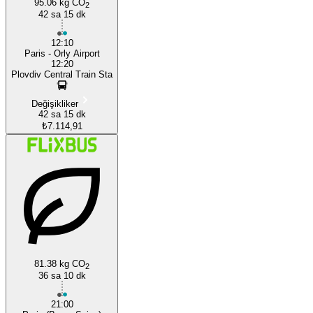
95.06 kg CO
2
42 sa 15 dk
12:10
Paris - Orly Airport
12:20
Plovdiv Central Train Sta
Değişikliker
42 sa 15 dk
₺7.114,91
81.38 kg CO
2
36 sa 10 dk
21:00