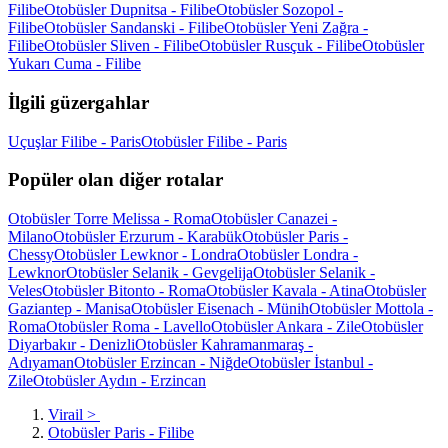
Filibe
Otobüsler Dupnitsa - Filibe
Otobüsler Sozopol -
Filibe
Otobüsler Sandanski - Filibe
Otobüsler Yeni Zağra -
Filibe
Otobüsler Sliven - Filibe
Otobüsler Rusçuk - Filibe
Otobüsler
Yukarı Cuma - Filibe
İlgili güzergahlar
Uçuşlar Filibe - Paris
Otobüsler Filibe - Paris
Popüler olan diğer rotalar
Otobüsler Torre Melissa - Roma
Otobüsler Canazei -
Milano
Otobüsler Erzurum - Karabük
Otobüsler Paris -
Chessy
Otobüsler Lewknor - Londra
Otobüsler Londra -
Lewknor
Otobüsler Selanik - Gevgelija
Otobüsler Selanik -
Veles
Otobüsler Bitonto - Roma
Otobüsler Kavala - Atina
Otobüsler
Gaziantep - Manisa
Otobüsler Eisenach - Münih
Otobüsler Mottola -
Roma
Otobüsler Roma - Lavello
Otobüsler Ankara - Zile
Otobüsler
Diyarbakır - Denizli
Otobüsler Kahramanmaraş -
Adıyaman
Otobüsler Erzincan - Niğde
Otobüsler İstanbul -
Zile
Otobüsler Aydın - Erzincan
Virail
>
Otobüsler Paris - Filibe