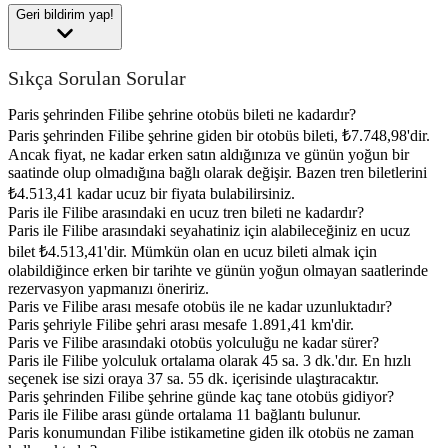
Geri bildirim yap!
Sıkça Sorulan Sorular
Paris şehrinden Filibe şehrine otobüs bileti ne kadardır?
Paris şehrinden Filibe şehrine giden bir otobüs bileti, ₺7.748,98'dir.
Ancak fiyat, ne kadar erken satın aldığınıza ve günün yoğun bir
saatinde olup olmadığına bağlı olarak değişir. Bazen tren biletlerini
₺4.513,41 kadar ucuz bir fiyata bulabilirsiniz.
Paris ile Filibe arasındaki en ucuz tren bileti ne kadardır?
Paris ile Filibe arasındaki seyahatiniz için alabileceğiniz en ucuz
bilet ₺4.513,41'dir. Mümkün olan en ucuz bileti almak için
olabildiğince erken bir tarihte ve günün yoğun olmayan saatlerinde
rezervasyon yapmanızı öneririz.
Paris ve Filibe arası mesafe otobüs ile ne kadar uzunluktadır?
Paris şehriyle Filibe şehri arası mesafe 1.891,41 km'dir.
Paris ve Filibe arasındaki otobüs yolculuğu ne kadar sürer?
Paris ile Filibe yolculuk ortalama olarak 45 sa. 3 dk.'dır. En hızlı
seçenek ise sizi oraya 37 sa. 55 dk. içerisinde ulaştıracaktır.
Paris şehrinden Filibe şehrine günde kaç tane otobüs gidiyor?
Paris ile Filibe arası günde ortalama 11 bağlantı bulunur.
Paris konumundan Filibe istikametine giden ilk otobüs ne zaman