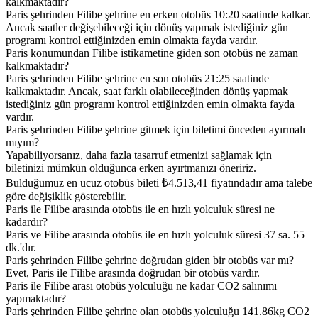
kalkmaktadır?
Paris şehrinden Filibe şehrine en erken otobüs 10:20 saatinde kalkar.
Ancak saatler değişebileceği için dönüş yapmak istediğiniz gün
programı kontrol ettiğinizden emin olmakta fayda vardır.
Paris konumundan Filibe istikametine giden son otobüs ne zaman
kalkmaktadır?
Paris şehrinden Filibe şehrine en son otobüs 21:25 saatinde
kalkmaktadır. Ancak, saat farklı olabileceğinden dönüş yapmak
istediğiniz gün programı kontrol ettiğinizden emin olmakta fayda
vardır.
Paris şehrinden Filibe şehrine gitmek için biletimi önceden ayırmalı
mıyım?
Yapabiliyorsanız, daha fazla tasarruf etmenizi sağlamak için
biletinizi mümkün olduğunca erken ayırtmanızı öneririz.
Bulduğumuz en ucuz otobüs bileti ₺4.513,41 fiyatındadır ama talebe
göre değişiklik gösterebilir.
Paris ile Filibe arasında otobüs ile en hızlı yolculuk süresi ne
kadardır?
Paris ve Filibe arasında otobüs ile en hızlı yolculuk süresi 37 sa. 55
dk.'dır.
Paris şehrinden Filibe şehrine doğrudan giden bir otobüs var mı?
Evet, Paris ile Filibe arasında doğrudan bir otobüs vardır.
Paris ile Filibe arası otobüs yolculuğu ne kadar CO2 salınımı
yapmaktadır?
Paris şehrinden Filibe şehrine olan otobüs yolculuğu 141.86kg CO2