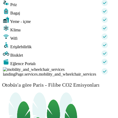
Priz
Bagaj
Yeme - içme
Klima
Wifi
Erişilebilirlik
Bisiklet
Eğlence Portalı
landingPage.services.mobility_and_wheelchair_services
Otobüs'a göre Paris - Filibe CO2 Emisyonları