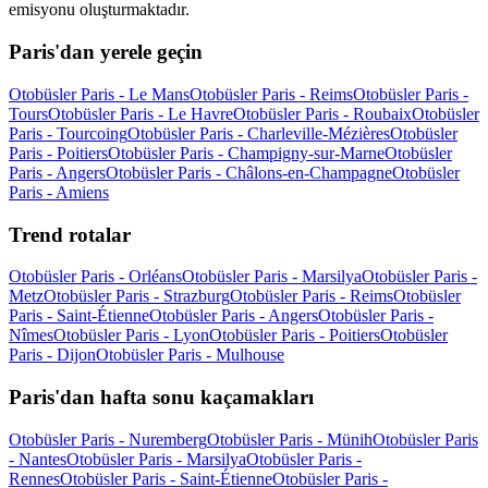
emisyonu oluşturmaktadır.
Paris'dan yerele geçin
Otobüsler Paris - Le Mans
Otobüsler Paris - Reims
Otobüsler Paris -
Tours
Otobüsler Paris - Le Havre
Otobüsler Paris - Roubaix
Otobüsler
Paris - Tourcoing
Otobüsler Paris - Charleville-Mézières
Otobüsler
Paris - Poitiers
Otobüsler Paris - Champigny-sur-Marne
Otobüsler
Paris - Angers
Otobüsler Paris - Châlons-en-Champagne
Otobüsler
Paris - Amiens
Trend rotalar
Otobüsler Paris - Orléans
Otobüsler Paris - Marsilya
Otobüsler Paris -
Metz
Otobüsler Paris - Strazburg
Otobüsler Paris - Reims
Otobüsler
Paris - Saint-Étienne
Otobüsler Paris - Angers
Otobüsler Paris -
Nîmes
Otobüsler Paris - Lyon
Otobüsler Paris - Poitiers
Otobüsler
Paris - Dijon
Otobüsler Paris - Mulhouse
Paris'dan hafta sonu kaçamakları
Otobüsler Paris - Nuremberg
Otobüsler Paris - Münih
Otobüsler Paris
- Nantes
Otobüsler Paris - Marsilya
Otobüsler Paris -
Rennes
Otobüsler Paris - Saint-Étienne
Otobüsler Paris -