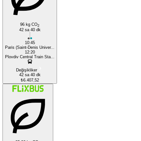
96 kg CO
2
42 sa 40 dk
10:45
Paris (Saint-Denis Univer...
12:20
Plovdiv Central Train Sta...
Değişikliker
42 sa 40 dk
₺6.407,52