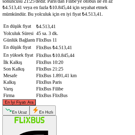
sonuncusu 21:25'dedir. Paris'dan Filibe'ye otobüs ile en az
₺4.513,41 veya en fazla ₺10.845,44 için seyahat etmek
mümkündür. Bu yolculuk için en iyi fiyat ₺4.513,41.
En düşük fiyat
₺4.513,41
Yolculuk Süresi
45 sa. 3 dk.
Günlük Bağlantı
FlixBus
11
En düşük fiyat
FlixBus
₺4.513,41
En yüksek fiyat
FlixBus
₺10.845,44
İlk Kalkış
FlixBus
10:20
Son Kalkış
FlixBus
21:25
Mesafe
FlixBus
1.891,41 km
Kalkış
FlixBus
Paris
Varış
FlixBus
Filibe
Firma
FlixBus
FlixBus
©
CARTO
, ©
OpenStreetMap
contributors
En İyi Fiyatı Ara
En Ucuz
En Hızlı
Paris