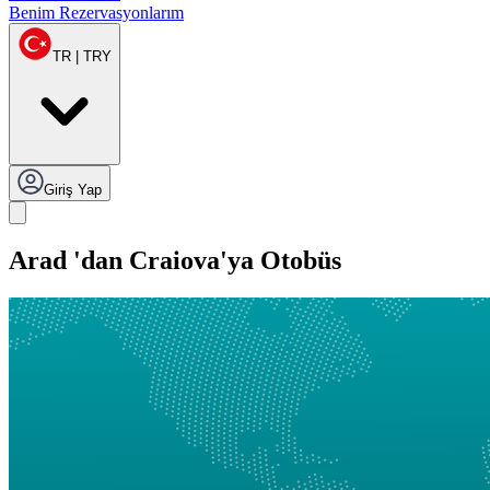
Benim Rezervasyonlarım
TR | TRY
Giriş Yap
Arad 'dan Craiova'ya Otobüs