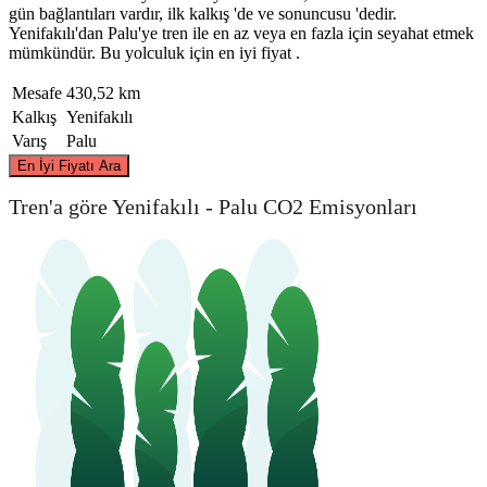
gün bağlantıları vardır, ilk kalkış 'de ve sonuncusu 'dedir.
Yenifakılı'dan Palu'ye tren ile en az veya en fazla için seyahat etmek
mümkündür. Bu yolculuk için en iyi fiyat .
Mesafe
430,52 km
Kalkış
Yenifakılı
Varış
Palu
©
CARTO
, ©
OpenStreetMap
contributors
En İyi Fiyatı Ara
Tren'a göre Yenifakılı - Palu CO2 Emisyonları
Yenifakili
Palu