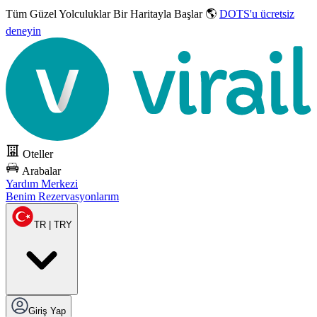
Tüm Güzel Yolculuklar
Bir Haritayla Başlar 🌎
DOTS'u ücretsiz
deneyin
Oteller
Arabalar
Yardım Merkezi
Benim Rezervasyonlarım
TR | TRY
Giriş Yap