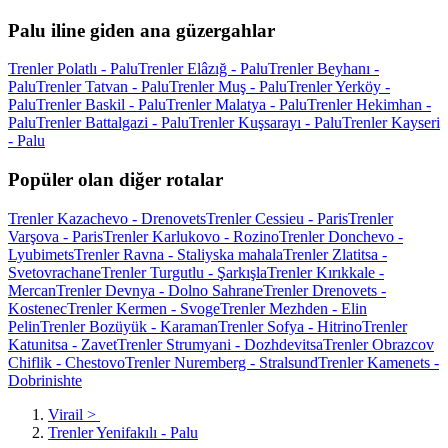
Palu iline giden ana güzergahlar
Trenler Polatlı - Palu
Trenler Elâzığ - Palu
Trenler Beyhanı -
Palu
Trenler Tatvan - Palu
Trenler Muş - Palu
Trenler Yerköy -
Palu
Trenler Baskil - Palu
Trenler Malatya - Palu
Trenler Hekimhan -
Palu
Trenler Battalgazi - Palu
Trenler Kuşsarayı - Palu
Trenler Kayseri
- Palu
Popüler olan diğer rotalar
Trenler Kazachevo - Drenovets
Trenler Cessieu - Paris
Trenler
Varşova - Paris
Trenler Karlukovo - Rozino
Trenler Donchevo -
Lyubimets
Trenler Ravna - Staliyska mahala
Trenler Zlatitsa -
Svetovrachane
Trenler Turgutlu - Şarkışla
Trenler Kırıkkale -
Mercan
Trenler Devnya - Dolno Sahrane
Trenler Drenovets -
Kostenec
Trenler Kermen - Svoge
Trenler Mezhden - Elin
Pelin
Trenler Bozüyük - Karaman
Trenler Sofya - Hitrino
Trenler
Katunitsa - Zavet
Trenler Strumyani - Dozhdevitsa
Trenler Obrazcov
Chiflik - Chestovo
Trenler Nuremberg - Stralsund
Trenler Kamenets -
Dobrinishte
Virail
>
Trenler Yenifakılı - Palu