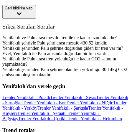
Geri bildirim yap!
Sıkça Sorulan Sorular
Yenifakılı ve Palu arası mesafe tren ile ne kadar uzunluktadır?
Yenifakılı şehriyle Palu şehri arası mesafe 430,52 km'dir.
Yenifakılı şehrinden Palu şehrine doğrudan giden bir tren var mı?
Evet, Yenifakılı ile Palu arasında doğrudan bir tren vardır.
Yenifakılı ile Palu arası tren yolculuğu ne kadar CO2 salınımı
yapmaktadır?
Yenifakılı şehrinden Palu şehrine olan tren yolculuğu 30.14kg CO2
emisyonu oluşturmaktadır.
Yenifakılı'dan yerele geçin
Trenler Yenifakılı - Polatlı
Trenler Yenifakılı - Sivas
Trenler Yenifakılı
- Sarıoğlan
Trenler Yenifakılı - Bor
Trenler Yenifakılı - Niğde
Trenler
Yenifakılı - Yerköy
Trenler Yenifakılı - Şarkışla
Trenler Yenifakılı -
Kayseri
Trenler Yenifakılı - Şefaatli
Trenler Yenifakılı -
Bağıştaş
Trenler Yenifakılı - Çerikli
Trenler Yenifakılı - Hekimhan
Trend rotalar