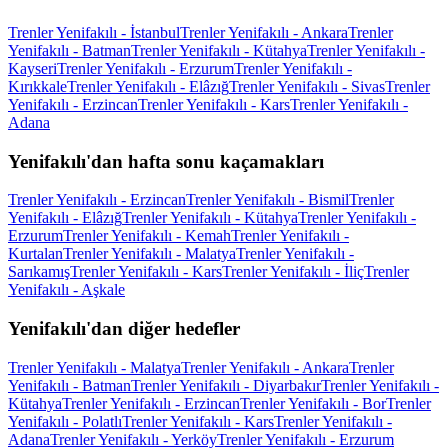
Trenler Yenifakılı - İstanbul
Trenler Yenifakılı - Ankara
Trenler
Yenifakılı - Batman
Trenler Yenifakılı - Kütahya
Trenler Yenifakılı -
Kayseri
Trenler Yenifakılı - Erzurum
Trenler Yenifakılı -
Kırıkkale
Trenler Yenifakılı - Elâzığ
Trenler Yenifakılı - Sivas
Trenler
Yenifakılı - Erzincan
Trenler Yenifakılı - Kars
Trenler Yenifakılı -
Adana
Yenifakılı'dan hafta sonu kaçamakları
Trenler Yenifakılı - Erzincan
Trenler Yenifakılı - Bismil
Trenler
Yenifakılı - Elâzığ
Trenler Yenifakılı - Kütahya
Trenler Yenifakılı -
Erzurum
Trenler Yenifakılı - Kemah
Trenler Yenifakılı -
Kurtalan
Trenler Yenifakılı - Malatya
Trenler Yenifakılı -
Sarıkamış
Trenler Yenifakılı - Kars
Trenler Yenifakılı - İliç
Trenler
Yenifakılı - Aşkale
Yenifakılı'dan diğer hedefler
Trenler Yenifakılı - Malatya
Trenler Yenifakılı - Ankara
Trenler
Yenifakılı - Batman
Trenler Yenifakılı - Diyarbakır
Trenler Yenifakılı -
Kütahya
Trenler Yenifakılı - Erzincan
Trenler Yenifakılı - Bor
Trenler
Yenifakılı - Polatlı
Trenler Yenifakılı - Kars
Trenler Yenifakılı -
Adana
Trenler Yenifakılı - Yerköy
Trenler Yenifakılı - Erzurum