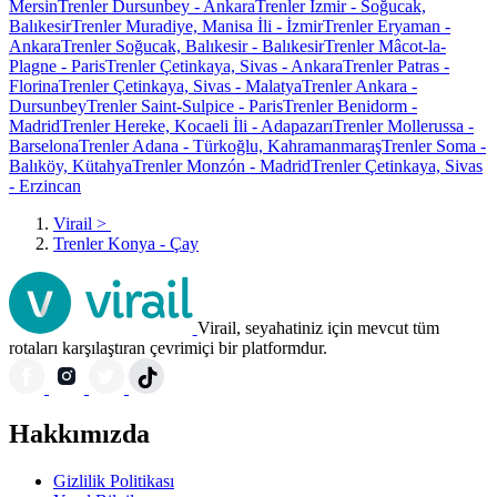
Mersin
Trenler Dursunbey - Ankara
Trenler İzmir - Soğucak,
Balıkesir
Trenler Muradiye, Manisa İli - İzmir
Trenler Eryaman -
Ankara
Trenler Soğucak, Balıkesir - Balıkesir
Trenler Mâcot-la-
Plagne - Paris
Trenler Çetinkaya, Sivas - Ankara
Trenler Patras -
Florina
Trenler Çetinkaya, Sivas - Malatya
Trenler Ankara -
Dursunbey
Trenler Saint-Sulpice - Paris
Trenler Benidorm -
Madrid
Trenler Hereke, Kocaeli İli - Adapazarı
Trenler Mollerussa -
Barselona
Trenler Adana - Türkoğlu, Kahramanmaraş
Trenler Soma -
Balıköy, Kütahya
Trenler Monzón - Madrid
Trenler Çetinkaya, Sivas
- Erzincan
Virail
>
Trenler Konya - Çay
Virail, seyahatiniz için mevcut tüm
rotaları karşılaştıran çevrimiçi bir platformdur.
Hakkımızda
Gizlilik Politikası