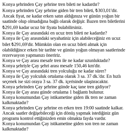
Konya şehrinden Çay şehrine tren bileti ne kadardır?
Konya şehrinden Çay şehrine giden bir tren bileti, ₺303,01'dir.
Ancak fiyat, ne kadar erken satın aldığınıza ve günün yoğun bir
saatinde olup olmadığına bağlı olarak değişir. Bazen tren biletlerini
₺291,69 kadar ucuz bir fiyata bulabilirsiniz.
Konya ile Çay arasındaki en ucuz tren bileti ne kadardır?
Konya ile Çay arasındaki seyahatiniz için alabileceğiniz en ucuz
bilet ₺291,69'dir. Mümkün olan en ucuz bileti almak için
olabildiğince erken bir tarihte ve günün yoğun olmayan saatlerinde
rezervasyon yapmanızı öneririz.
Konya ve Çay arası mesafe tren ile ne kadar uzunluktadır?
Konya şehriyle Çay şehri arası mesafe 150,46 km'dir.
Konya ve Çay arasındaki tren yolculuğu ne kadar sürer?
Konya ile Çay yolculuk ortalama olarak 3 sa. 37 dk.'dır. En hızlı
seçenek ise sizi oraya 3 sa. 37 dk. içerisinde ulaştıracaktır.
Konya şehrinden Çay şehrine günde kaç tane tren gidiyor?
Konya ile Çay arası günde ortalama 1 bağlantı bulunur.
Konya konumundan Çay istikametine giden ilk tren ne zaman
kalkmaktadır?
Konya şehrinden Çay şehrine en erken tren 19:00 saatinde kalkar.
Ancak saatler değişebileceği için dönüş yapmak istediğiniz gün
programı kontrol ettiğinizden emin olmakta fayda vardır.
Konya konumundan Çay istikametine giden son tren ne zaman
kalkmaktadır?