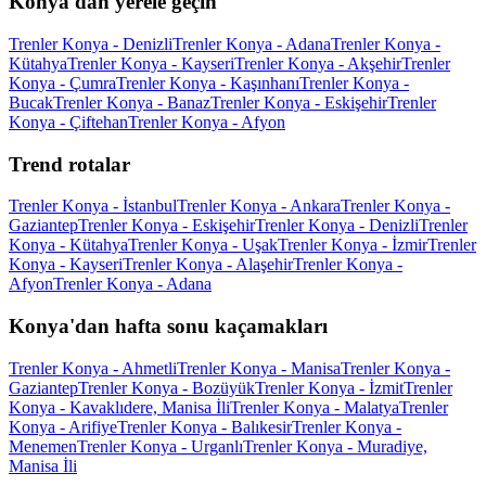
Konya'dan yerele geçin
Trenler Konya - Denizli
Trenler Konya - Adana
Trenler Konya -
Kütahya
Trenler Konya - Kayseri
Trenler Konya - Akşehir
Trenler
Konya - Çumra
Trenler Konya - Kaşınhanı
Trenler Konya -
Bucak
Trenler Konya - Banaz
Trenler Konya - Eskişehir
Trenler
Konya - Çiftehan
Trenler Konya - Afyon
Trend rotalar
Trenler Konya - İstanbul
Trenler Konya - Ankara
Trenler Konya -
Gaziantep
Trenler Konya - Eskişehir
Trenler Konya - Denizli
Trenler
Konya - Kütahya
Trenler Konya - Uşak
Trenler Konya - İzmir
Trenler
Konya - Kayseri
Trenler Konya - Alaşehir
Trenler Konya -
Afyon
Trenler Konya - Adana
Konya'dan hafta sonu kaçamakları
Trenler Konya - Ahmetli
Trenler Konya - Manisa
Trenler Konya -
Gaziantep
Trenler Konya - Bozüyük
Trenler Konya - İzmit
Trenler
Konya - Kavaklıdere, Manisa İli
Trenler Konya - Malatya
Trenler
Konya - Arifiye
Trenler Konya - Balıkesir
Trenler Konya -
Menemen
Trenler Konya - Urganlı
Trenler Konya - Muradiye,
Manisa İli