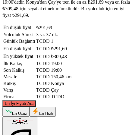
19:00'dedir. Konya'dan Çay'ye tren ile en az ₺291,69 veya en fazla
₺309,48 için seyahat etmek mümkündür. Bu yolculuk için en iyi
fiyat ₺291,69.
En düşük fiyat
₺291,69
Yolculuk Süresi
3 sa. 37 dk.
Günlük Bağlantı
TCDD
1
En düşük fiyat
TCDD
₺291,69
En yüksek fiyat
TCDD
₺309,48
İlk Kalkış
TCDD
19:00
Son Kalkış
TCDD
19:00
Mesafe
TCDD
150,46 km
Kalkış
TCDD
Konya
Varış
TCDD
Çay
Firma
TCDD
TCDD
©
CARTO
, ©
OpenStreetMap
contributors
En İyi Fiyatı Ara
Cay
En Ucuz
En Hızlı