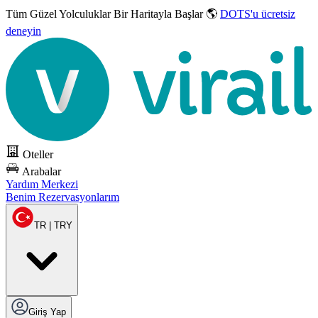
Tüm Güzel Yolculuklar
Bir Haritayla Başlar 🌎
DOTS'u ücretsiz
deneyin
Oteller
Arabalar
Yardım Merkezi
Benim Rezervasyonlarım
TR | TRY
Giriş Yap