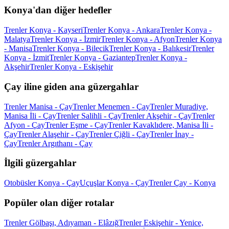
Konya'dan diğer hedefler
Trenler Konya - Kayseri
Trenler Konya - Ankara
Trenler Konya -
Malatya
Trenler Konya - İzmir
Trenler Konya - Afyon
Trenler Konya
- Manisa
Trenler Konya - Bilecik
Trenler Konya - Balıkesir
Trenler
Konya - İzmit
Trenler Konya - Gaziantep
Trenler Konya -
Akşehir
Trenler Konya - Eskişehir
Çay iline giden ana güzergahlar
Trenler Manisa - Çay
Trenler Menemen - Çay
Trenler Muradiye,
Manisa İli - Çay
Trenler Salihli - Çay
Trenler Akşehir - Çay
Trenler
Afyon - Çay
Trenler Eşme - Çay
Trenler Kavaklıdere, Manisa İli -
Çay
Trenler Alaşehir - Çay
Trenler Çiğli - Çay
Trenler İnay -
Çay
Trenler Argıthanı - Çay
İlgili güzergahlar
Otobüsler Konya - Çay
Uçuşlar Konya - Çay
Trenler Çay - Konya
Popüler olan diğer rotalar
Trenler Gölbaşı, Adıyaman - Elâzığ
Trenler Eskişehir - Yenice,