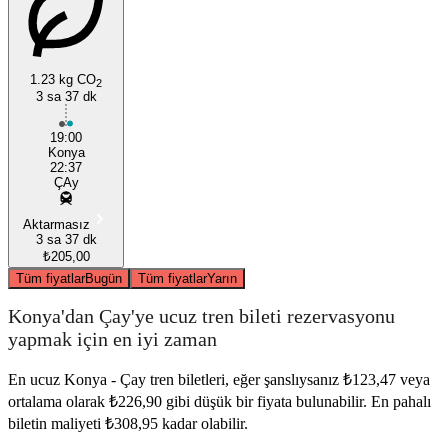
1.23 kg CO
2
3 sa 37 dk
Konya
19:00
Konya
22:37
ÇAy
Aktarmasız
3 sa 37 dk
₺205,00
Tüm fiyatlar
Bugün
Tüm fiyatlar
Yarın
Konya'dan Çay'ye ucuz tren bileti rezervasyonu
yapmak için en iyi zaman
En ucuz Konya - Çay tren biletleri, eğer şanslıysanız ₺123,47 veya
ortalama olarak ₺226,90 gibi düşük bir fiyata bulunabilir. En pahalı
biletin maliyeti ₺308,95 kadar olabilir.