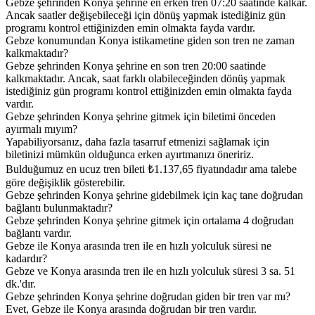
Gebze şehrinden Konya şehrine en erken tren 07:20 saatinde kalkar.
Ancak saatler değişebileceği için dönüş yapmak istediğiniz gün
programı kontrol ettiğinizden emin olmakta fayda vardır.
Gebze konumundan Konya istikametine giden son tren ne zaman
kalkmaktadır?
Gebze şehrinden Konya şehrine en son tren 20:00 saatinde
kalkmaktadır. Ancak, saat farklı olabileceğinden dönüş yapmak
istediğiniz gün programı kontrol ettiğinizden emin olmakta fayda
vardır.
Gebze şehrinden Konya şehrine gitmek için biletimi önceden
ayırmalı mıyım?
Yapabiliyorsanız, daha fazla tasarruf etmenizi sağlamak için
biletinizi mümkün olduğunca erken ayırtmanızı öneririz.
Bulduğumuz en ucuz tren bileti ₺1.137,65 fiyatındadır ama talebe
göre değişiklik gösterebilir.
Gebze şehrinden Konya şehrine gidebilmek için kaç tane doğrudan
bağlantı bulunmaktadır?
Gebze şehrinden Konya şehrine gitmek için ortalama 4 doğrudan
bağlantı vardır.
Gebze ile Konya arasında tren ile en hızlı yolculuk süresi ne
kadardır?
Gebze ve Konya arasında tren ile en hızlı yolculuk süresi 3 sa. 51
dk.'dır.
Gebze şehrinden Konya şehrine doğrudan giden bir tren var mı?
Evet, Gebze ile Konya arasında doğrudan bir tren vardır.