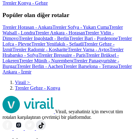
Trenler Konya - Gebze
Popüler olan diğer rotalar
Trenler Horasan - Ankara
Trenler Sofya - Yukarı Cuma
Trenler
Walsall - Londra
Trenler Ankara - Horasan
Trenler Vidin -
Dimovo
Trenler Ingolstadt - Berlin
Trenler Bari - Pordenone
Trenler
Lofça - Plevne
Trenler Yenifakılı - Şefaatli
Trenler Gebze -
İzmit
Trenler Radomir - Kosharite
Trenler Varna - Aytos
Trenler
Hrabarsko - Sofya
Trenler Bressuire - Paris
Trenler Brüksel -
Lokeren
Trenler Münih - Nuremberg
Trenler Panagyurishte -
Burgaz
Trenler Berlin - Aachen
Trenler Barselona - Terrassa
Trenler
Ankara - İzmir
Virail
>
Trenler Gebze - Konya
Virail, seyahatiniz için mevcut tüm
rotaları karşılaştıran çevrimiçi bir platformdur.