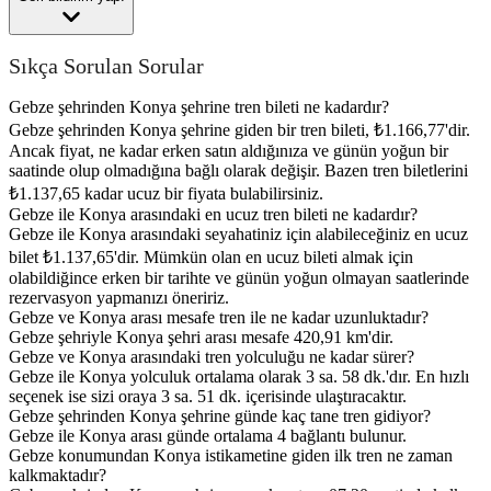
Sıkça Sorulan Sorular
Gebze şehrinden Konya şehrine tren bileti ne kadardır?
Gebze şehrinden Konya şehrine giden bir tren bileti, ₺1.166,77'dir.
Ancak fiyat, ne kadar erken satın aldığınıza ve günün yoğun bir
saatinde olup olmadığına bağlı olarak değişir. Bazen tren biletlerini
₺1.137,65 kadar ucuz bir fiyata bulabilirsiniz.
Gebze ile Konya arasındaki en ucuz tren bileti ne kadardır?
Gebze ile Konya arasındaki seyahatiniz için alabileceğiniz en ucuz
bilet ₺1.137,65'dir. Mümkün olan en ucuz bileti almak için
olabildiğince erken bir tarihte ve günün yoğun olmayan saatlerinde
rezervasyon yapmanızı öneririz.
Gebze ve Konya arası mesafe tren ile ne kadar uzunluktadır?
Gebze şehriyle Konya şehri arası mesafe 420,91 km'dir.
Gebze ve Konya arasındaki tren yolculuğu ne kadar sürer?
Gebze ile Konya yolculuk ortalama olarak 3 sa. 58 dk.'dır. En hızlı
seçenek ise sizi oraya 3 sa. 51 dk. içerisinde ulaştıracaktır.
Gebze şehrinden Konya şehrine günde kaç tane tren gidiyor?
Gebze ile Konya arası günde ortalama 4 bağlantı bulunur.
Gebze konumundan Konya istikametine giden ilk tren ne zaman
kalkmaktadır?