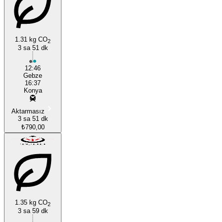
1.31 kg CO
2
3 sa 51 dk
Konya
12:46
Gebze
16:37
Konya
Aktarmasız
3 sa 51 dk
₺790,00
1.35 kg CO
2
3 sa 59 dk