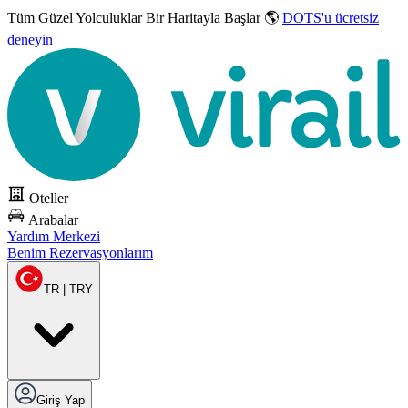
Tüm Güzel Yolculuklar
Bir Haritayla Başlar 🌎
DOTS'u ücretsiz
deneyin
Oteller
Arabalar
Yardım Merkezi
Benim Rezervasyonlarım
TR | TRY
Giriş Yap