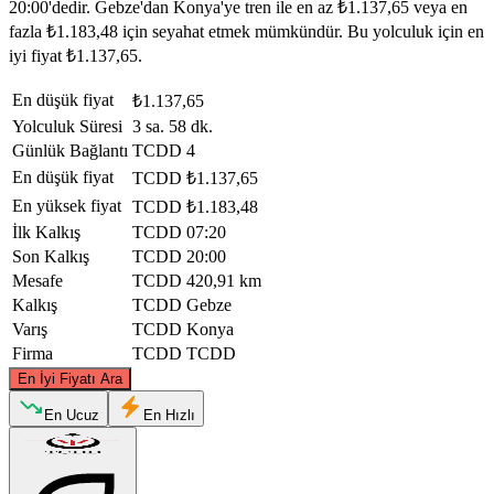
20:00'dedir. Gebze'dan Konya'ye tren ile en az ₺1.137,65 veya en
fazla ₺1.183,48 için seyahat etmek mümkündür. Bu yolculuk için en
iyi fiyat ₺1.137,65.
En düşük fiyat
₺1.137,65
Yolculuk Süresi
3 sa. 58 dk.
Günlük Bağlantı
TCDD
4
En düşük fiyat
TCDD
₺1.137,65
En yüksek fiyat
TCDD
₺1.183,48
İlk Kalkış
TCDD
07:20
Son Kalkış
TCDD
20:00
Mesafe
TCDD
420,91 km
Kalkış
TCDD
Gebze
Varış
TCDD
Konya
Firma
TCDD
TCDD
©
CARTO
, ©
OpenStreetMap
contributors
En İyi Fiyatı Ara
Gebze
En Ucuz
En Hızlı