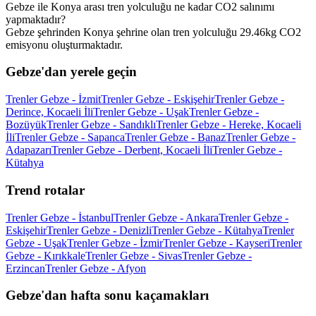
Gebze ile Konya arası tren yolculuğu ne kadar CO2 salınımı
yapmaktadır?
Gebze şehrinden Konya şehrine olan tren yolculuğu 29.46kg CO2
emisyonu oluşturmaktadır.
Gebze'dan yerele geçin
Trenler Gebze - İzmit
Trenler Gebze - Eskişehir
Trenler Gebze -
Derince, Kocaeli İli
Trenler Gebze - Uşak
Trenler Gebze -
Bozüyük
Trenler Gebze - Sandıklı
Trenler Gebze - Hereke, Kocaeli
İli
Trenler Gebze - Sapanca
Trenler Gebze - Banaz
Trenler Gebze -
Adapazarı
Trenler Gebze - Derbent, Kocaeli İli
Trenler Gebze -
Kütahya
Trend rotalar
Trenler Gebze - İstanbul
Trenler Gebze - Ankara
Trenler Gebze -
Eskişehir
Trenler Gebze - Denizli
Trenler Gebze - Kütahya
Trenler
Gebze - Uşak
Trenler Gebze - İzmir
Trenler Gebze - Kayseri
Trenler
Gebze - Kırıkkale
Trenler Gebze - Sivas
Trenler Gebze -
Erzincan
Trenler Gebze - Afyon
Gebze'dan hafta sonu kaçamakları