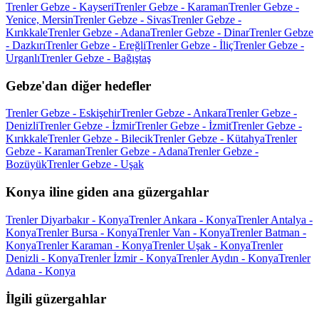
Trenler Gebze - Kayseri
Trenler Gebze - Karaman
Trenler Gebze -
Yenice, Mersin
Trenler Gebze - Sivas
Trenler Gebze -
Kırıkkale
Trenler Gebze - Adana
Trenler Gebze - Dinar
Trenler Gebze
- Dazkırı
Trenler Gebze - Ereğli
Trenler Gebze - İliç
Trenler Gebze -
Urganlı
Trenler Gebze - Bağıştaş
Gebze'dan diğer hedefler
Trenler Gebze - Eskişehir
Trenler Gebze - Ankara
Trenler Gebze -
Denizli
Trenler Gebze - İzmir
Trenler Gebze - İzmit
Trenler Gebze -
Kırıkkale
Trenler Gebze - Bilecik
Trenler Gebze - Kütahya
Trenler
Gebze - Karaman
Trenler Gebze - Adana
Trenler Gebze -
Bozüyük
Trenler Gebze - Uşak
Konya iline giden ana güzergahlar
Trenler Diyarbakır - Konya
Trenler Ankara - Konya
Trenler Antalya -
Konya
Trenler Bursa - Konya
Trenler Van - Konya
Trenler Batman -
Konya
Trenler Karaman - Konya
Trenler Uşak - Konya
Trenler
Denizli - Konya
Trenler İzmir - Konya
Trenler Aydın - Konya
Trenler
Adana - Konya
İlgili güzergahlar