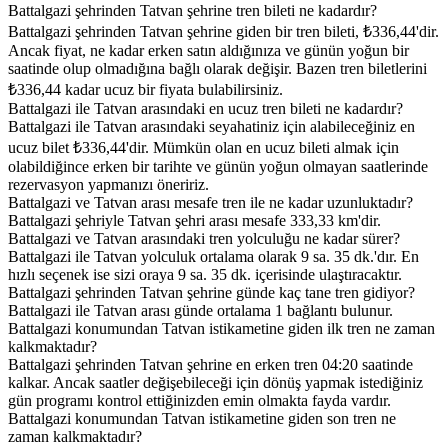
Battalgazi şehrinden Tatvan şehrine tren bileti ne kadardır?
Battalgazi şehrinden Tatvan şehrine giden bir tren bileti, ₺336,44'dir.
Ancak fiyat, ne kadar erken satın aldığınıza ve günün yoğun bir
saatinde olup olmadığına bağlı olarak değişir. Bazen tren biletlerini
₺336,44 kadar ucuz bir fiyata bulabilirsiniz.
Battalgazi ile Tatvan arasındaki en ucuz tren bileti ne kadardır?
Battalgazi ile Tatvan arasındaki seyahatiniz için alabileceğiniz en
ucuz bilet ₺336,44'dir. Mümkün olan en ucuz bileti almak için
olabildiğince erken bir tarihte ve günün yoğun olmayan saatlerinde
rezervasyon yapmanızı öneririz.
Battalgazi ve Tatvan arası mesafe tren ile ne kadar uzunluktadır?
Battalgazi şehriyle Tatvan şehri arası mesafe 333,33 km'dir.
Battalgazi ve Tatvan arasındaki tren yolculuğu ne kadar sürer?
Battalgazi ile Tatvan yolculuk ortalama olarak 9 sa. 35 dk.'dır. En
hızlı seçenek ise sizi oraya 9 sa. 35 dk. içerisinde ulaştıracaktır.
Battalgazi şehrinden Tatvan şehrine günde kaç tane tren gidiyor?
Battalgazi ile Tatvan arası günde ortalama 1 bağlantı bulunur.
Battalgazi konumundan Tatvan istikametine giden ilk tren ne zaman
kalkmaktadır?
Battalgazi şehrinden Tatvan şehrine en erken tren 04:20 saatinde
kalkar. Ancak saatler değişebileceği için dönüş yapmak istediğiniz
gün programı kontrol ettiğinizden emin olmakta fayda vardır.
Battalgazi konumundan Tatvan istikametine giden son tren ne
zaman kalkmaktadır?