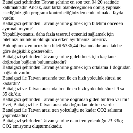
Battalgazi şehrinden Tatvan şehrine en son tren 04:20 saatinde
kalkmaktadır. Ancak, saat farklı olabileceğinden dönüş yapmak
istediğiniz gün programı kontrol ettiğinizden emin olmakta fayda
vardır.
Battalgazi şehrinden Tatvan şehrine gitmek için biletimi önceden
ayırmalı mıyım?
Yapabiliyorsanız, daha fazla tasarruf etmenizi sağlamak için
biletinizi mümkün olduğunca erken ayırtmanızı öneririz.
Bulduğumuz en ucuz tren bileti ₺336,44 fiyatındadır ama talebe
göre değişiklik gösterebilir.
Battalgazi şehrinden Tatvan şehrine gidebilmek için kaç tane
doğrudan bağlantı bulunmaktadır?
Battalgazi şehrinden Tatvan şehrine gitmek için ortalama 1 doğrudan
bağlantı vardır.
Battalgazi ile Tatvan arasında tren ile en hızlı yolculuk süresi ne
kadardır?
Battalgazi ve Tatvan arasında tren ile en hızlı yolculuk süresi 9 sa.
35 dk.'dır.
Battalgazi şehrinden Tatvan şehrine doğrudan giden bir tren var mı?
Evet, Battalgazi ile Tatvan arasında doğrudan bir tren vardır.
Battalgazi ile Tatvan arası tren yolculuğu ne kadar CO2 salınımı
yapmaktadır?
Battalgazi şehrinden Tatvan şehrine olan tren yolculuğu 23.33kg
CO2 emisyonu oluşturmaktadır.