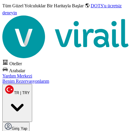
Tüm Güzel Yolculuklar
Bir Haritayla Başlar 🌎
DOTS'u ücretsiz
deneyin
Oteller
Arabalar
Yardım Merkezi
Benim Rezervasyonlarım
TR | TRY
Giriş Yap