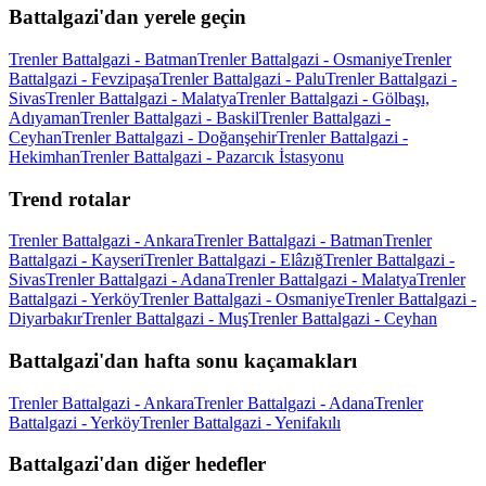
Battalgazi'dan yerele geçin
Trenler Battalgazi - Batman
Trenler Battalgazi - Osmaniye
Trenler
Battalgazi - Fevzipaşa
Trenler Battalgazi - Palu
Trenler Battalgazi -
Sivas
Trenler Battalgazi - Malatya
Trenler Battalgazi - Gölbaşı,
Adıyaman
Trenler Battalgazi - Baskil
Trenler Battalgazi -
Ceyhan
Trenler Battalgazi - Doğanşehir
Trenler Battalgazi -
Hekimhan
Trenler Battalgazi - Pazarcık İstasyonu
Trend rotalar
Trenler Battalgazi - Ankara
Trenler Battalgazi - Batman
Trenler
Battalgazi - Kayseri
Trenler Battalgazi - Elâzığ
Trenler Battalgazi -
Sivas
Trenler Battalgazi - Adana
Trenler Battalgazi - Malatya
Trenler
Battalgazi - Yerköy
Trenler Battalgazi - Osmaniye
Trenler Battalgazi -
Diyarbakır
Trenler Battalgazi - Muş
Trenler Battalgazi - Ceyhan
Battalgazi'dan hafta sonu kaçamakları
Trenler Battalgazi - Ankara
Trenler Battalgazi - Adana
Trenler
Battalgazi - Yerköy
Trenler Battalgazi - Yenifakılı
Battalgazi'dan diğer hedefler