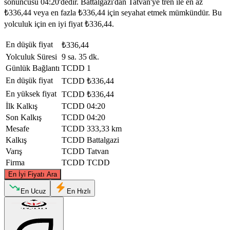
sonuncusu 04:20'dedir. Battalgazi'dan Tatvan'ye tren ile en az
₺336,44 veya en fazla ₺336,44 için seyahat etmek mümkündür. Bu
yolculuk için en iyi fiyat ₺336,44.
En düşük fiyat
₺336,44
Yolculuk Süresi
9 sa. 35 dk.
Günlük Bağlantı
TCDD
1
En düşük fiyat
TCDD
₺336,44
En yüksek fiyat
TCDD
₺336,44
İlk Kalkış
TCDD
04:20
Son Kalkış
TCDD
04:20
Mesafe
TCDD
333,33 km
Kalkış
TCDD
Battalgazi
Varış
TCDD
Tatvan
Firma
TCDD
TCDD
©
CARTO
, ©
OpenStreetMap
contributors
En İyi Fiyatı Ara
En Ucuz
En Hızlı