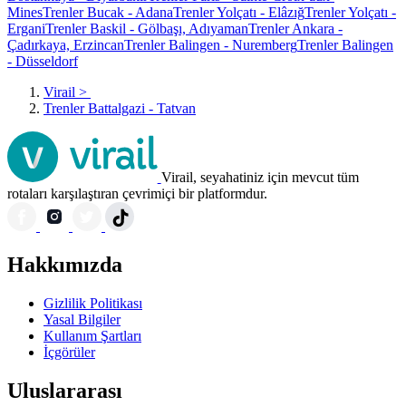
Mines
Trenler Bucak - Adana
Trenler Yolçatı - Elâzığ
Trenler Yolçatı -
Ergani
Trenler Baskil - Gölbaşı, Adıyaman
Trenler Ankara -
Çadırkaya, Erzincan
Trenler Balingen - Nuremberg
Trenler Balingen
- Düsseldorf
Virail
>
Trenler Battalgazi - Tatvan
Virail, seyahatiniz için mevcut tüm
rotaları karşılaştıran çevrimiçi bir platformdur.
Hakkımızda
Gizlilik Politikası
Yasal Bilgiler
Kullanım Şartları
İçgörüler
Uluslararası