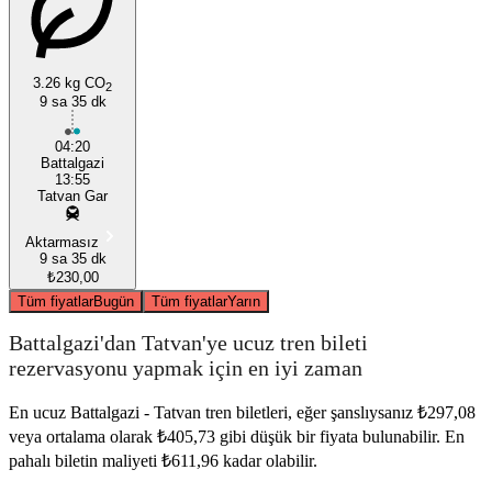
Tatvan
Battalgazi
3.26 kg CO
2
9 sa 35 dk
04:20
Battalgazi
13:55
Tatvan Gar
Aktarmasız
9 sa 35 dk
₺230,00
Tüm fiyatlar
Bugün
Tüm fiyatlar
Yarın
Battalgazi'dan Tatvan'ye ucuz tren bileti
rezervasyonu yapmak için en iyi zaman
En ucuz Battalgazi - Tatvan tren biletleri, eğer şanslıysanız ₺297,08
veya ortalama olarak ₺405,73 gibi düşük bir fiyata bulunabilir. En
pahalı biletin maliyeti ₺611,96 kadar olabilir.