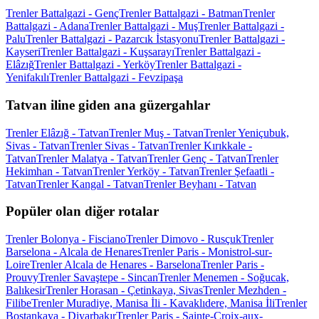
Trenler Battalgazi - Genç
Trenler Battalgazi - Batman
Trenler
Battalgazi - Adana
Trenler Battalgazi - Muş
Trenler Battalgazi -
Palu
Trenler Battalgazi - Pazarcık İstasyonu
Trenler Battalgazi -
Kayseri
Trenler Battalgazi - Kuşsarayı
Trenler Battalgazi -
Elâzığ
Trenler Battalgazi - Yerköy
Trenler Battalgazi -
Yenifakılı
Trenler Battalgazi - Fevzipaşa
Tatvan iline giden ana güzergahlar
Trenler Elâzığ - Tatvan
Trenler Muş - Tatvan
Trenler Yeniçubuk,
Sivas - Tatvan
Trenler Sivas - Tatvan
Trenler Kırıkkale -
Tatvan
Trenler Malatya - Tatvan
Trenler Genç - Tatvan
Trenler
Hekimhan - Tatvan
Trenler Yerköy - Tatvan
Trenler Şefaatli -
Tatvan
Trenler Kangal - Tatvan
Trenler Beyhanı - Tatvan
Popüler olan diğer rotalar
Trenler Bolonya - Fisciano
Trenler Dimovo - Rusçuk
Trenler
Barselona - Alcala de Henares
Trenler Paris - Monistrol-sur-
Loire
Trenler Alcala de Henares - Barselona
Trenler Paris -
Prouvy
Trenler Savaştepe - Sincan
Trenler Menemen - Soğucak,
Balıkesir
Trenler Horasan - Çetinkaya, Sivas
Trenler Mezhden -
Filibe
Trenler Muradiye, Manisa İli - Kavaklıdere, Manisa İli
Trenler
Bostankaya - Diyarbakır
Trenler Paris - Sainte-Croix-aux-