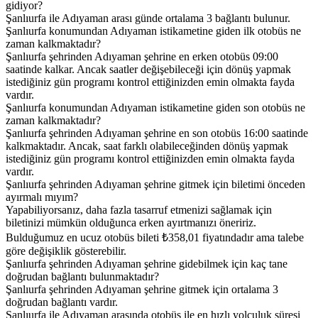
gidiyor?
Şanlıurfa ile Adıyaman arası günde ortalama 3 bağlantı bulunur.
Şanlıurfa konumundan Adıyaman istikametine giden ilk otobüs ne
zaman kalkmaktadır?
Şanlıurfa şehrinden Adıyaman şehrine en erken otobüs 09:00
saatinde kalkar. Ancak saatler değişebileceği için dönüş yapmak
istediğiniz gün programı kontrol ettiğinizden emin olmakta fayda
vardır.
Şanlıurfa konumundan Adıyaman istikametine giden son otobüs ne
zaman kalkmaktadır?
Şanlıurfa şehrinden Adıyaman şehrine en son otobüs 16:00 saatinde
kalkmaktadır. Ancak, saat farklı olabileceğinden dönüş yapmak
istediğiniz gün programı kontrol ettiğinizden emin olmakta fayda
vardır.
Şanlıurfa şehrinden Adıyaman şehrine gitmek için biletimi önceden
ayırmalı mıyım?
Yapabiliyorsanız, daha fazla tasarruf etmenizi sağlamak için
biletinizi mümkün olduğunca erken ayırtmanızı öneririz.
Bulduğumuz en ucuz otobüs bileti ₺358,01 fiyatındadır ama talebe
göre değişiklik gösterebilir.
Şanlıurfa şehrinden Adıyaman şehrine gidebilmek için kaç tane
doğrudan bağlantı bulunmaktadır?
Şanlıurfa şehrinden Adıyaman şehrine gitmek için ortalama 3
doğrudan bağlantı vardır.
Şanlıurfa ile Adıyaman arasında otobüs ile en hızlı yolculuk süresi