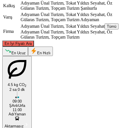
Adıyaman Ünal Turizm, Tokat Yıldızı Seyahat, Öz
Kalkış
Gülaras Turizm, Topçam Turizm
Şanlıurfa
Adıyaman Ünal Turizm, Tokat Yıldızı Seyahat, Öz
Varış
Gülaras Turizm, Topçam Turizm
Adıyaman
Adıyaman Ünal Turizm, Tokat Yıldızı Seyahat
Tümü
Firma
Adıyaman Ünal Turizm, Tokat Yıldızı Seyahat, Öz
Gülaras Turizm, Topçam Turizm
©
CARTO
, ©
OpenStreetMap
contributors
En İyi Fiyatı Ara
Adıyaman
En Ucuz
En Hızlı
4.5 kg CO
2
2 sa 0 dk
09:00
ŞAnlıUrfa
Sanliurfa
11:00
AdıYaman
Aktarmasız