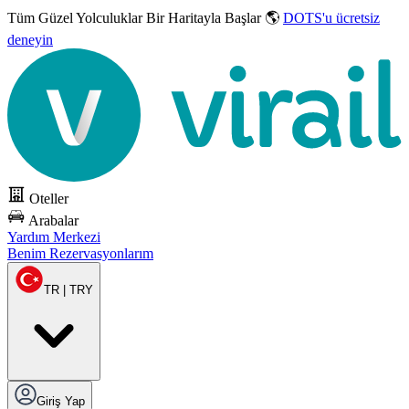
Tüm Güzel Yolculuklar
Bir Haritayla Başlar 🌎
DOTS'u ücretsiz
deneyin
Oteller
Arabalar
Yardım Merkezi
Benim Rezervasyonlarım
TR | TRY
Giriş Yap