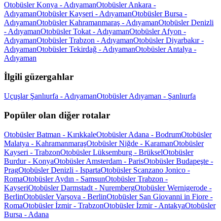
Otobüsler Konya - Adıyaman
Otobüsler Ankara -
Adıyaman
Otobüsler Kayseri - Adıyaman
Otobüsler Bursa -
Adıyaman
Otobüsler Kahramanmaraş - Adıyaman
Otobüsler Denizli
- Adıyaman
Otobüsler Tokat - Adıyaman
Otobüsler Afyon -
Adıyaman
Otobüsler Trabzon - Adıyaman
Otobüsler Diyarbakır -
Adıyaman
Otobüsler Tekirdağ - Adıyaman
Otobüsler Antalya -
Adıyaman
İlgili güzergahlar
Uçuşlar Şanlıurfa - Adıyaman
Otobüsler Adıyaman - Şanlıurfa
Popüler olan diğer rotalar
Otobüsler Batman - Kırıkkale
Otobüsler Adana - Bodrum
Otobüsler
Malatya - Kahramanmaraş
Otobüsler Niğde - Karaman
Otobüsler
Kayseri - Trabzon
Otobüsler Lüksemburg - Brüksel
Otobüsler
Burdur - Konya
Otobüsler Amsterdam - Paris
Otobüsler Budapeşte -
Prag
Otobüsler Denizli - Isparta
Otobüsler Scanzano Jonico -
Roma
Otobüsler Aydın - Samsun
Otobüsler Trabzon -
Kayseri
Otobüsler Darmstadt - Nuremberg
Otobüsler Wernigerode -
Berlin
Otobüsler Varşova - Berlin
Otobüsler San Giovanni in Fiore -
Roma
Otobüsler İzmir - Trabzon
Otobüsler İzmir - Antakya
Otobüsler
Bursa - Adana