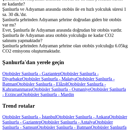
ne kadardır?
Şanlıurfa ve Adıyaman arasında otobüs ile en hızlı yolculuk süresi 1
sa. 30 dk.'dır.
Şanlıurfa şehrinden Adıyaman şehrine doğrudan giden bir otobüs
var mı?
Evet, Şanlıurfa ile Adıyaman arasında doğrudan bir otobüs vardır.
Şanlıurfa ile Adıyaman arası otobüs yolculuğu ne kadar CO2
salınımı yapmaktadır?
Şanlıurfa şehrinden Adıyaman şehrine olan otobüs yolculuğu 6.05kg
CO2 emisyonu oluşturmaktadır.
Şanlıurfa'dan yerele geçin
Otobüsler Şanlıurfa - Gaziantep
Otobüsler Şanlıurfa -
Diyarbakır
Otobüsler Şanlıurfa - Malatya
Otobüsler Şanlıurfa -
Batman
Otobüsler Şanlıurfa - Elâzığ
Otobüsler Şanlıurfa -
Kahramanmaraş
Otobüsler Şanlıurfa - Osmaniye
Otobüsler Şanlıurfa
- Erzincan
Otobüsler Şanlıurfa - Mardin
Trend rotalar
Otobüsler Şanlıurfa - İstanbul
Otobüsler Şanlıurfa - Ankara
Otobüsler
Şanlıurfa - Gaziantep
Otobüsler Şanlıurfa - Antalya
Otobüsler
Şanlıurfa - Samsun
Otobüsler Şanlıurfa - Batman
Otobüsler Şanlıurfa