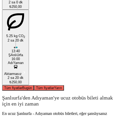
2 sa 0 dk
₺250,00
5.25 kg CO
2
2 sa 20 dk
13:40
ŞAnlıUrfa
16:00
AdıYaman
Aktarmasız
2 sa 20 dk
₺250,00
Tüm fiyatlar
Bugün
Tüm fiyatlar
Yarın
Şanlıurfa'den Adıyaman'ye ucuz otobüs bileti almak
için en iyi zaman
En ucuz Şanlıurfa - Adıyaman otobüs biletleri, eğer şanslıysanız