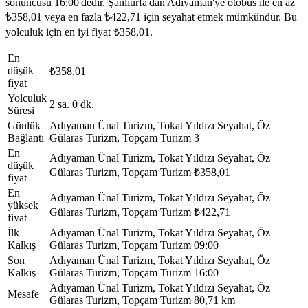
sonuncusu 16:00'dedir. Şanlıurfa'dan Adıyaman'ye otobüs ile en az
₺358,01 veya en fazla ₺422,71 için seyahat etmek mümkündür. Bu
yolculuk için en iyi fiyat ₺358,01.
En
düşük
₺358,01
fiyat
Yolculuk
2 sa. 0 dk.
Süresi
Günlük
Adıyaman Ünal Turizm, Tokat Yıldızı Seyahat, Öz
Bağlantı
Gülaras Turizm, Topçam Turizm
3
En
Adıyaman Ünal Turizm, Tokat Yıldızı Seyahat, Öz
düşük
Gülaras Turizm, Topçam Turizm
₺358,01
fiyat
En
Adıyaman Ünal Turizm, Tokat Yıldızı Seyahat, Öz
yüksek
Gülaras Turizm, Topçam Turizm
₺422,71
fiyat
İlk
Adıyaman Ünal Turizm, Tokat Yıldızı Seyahat, Öz
Kalkış
Gülaras Turizm, Topçam Turizm
09:00
Son
Adıyaman Ünal Turizm, Tokat Yıldızı Seyahat, Öz
Kalkış
Gülaras Turizm, Topçam Turizm
16:00
Adıyaman Ünal Turizm, Tokat Yıldızı Seyahat, Öz
Mesafe
Gülaras Turizm, Topçam Turizm
80,71 km