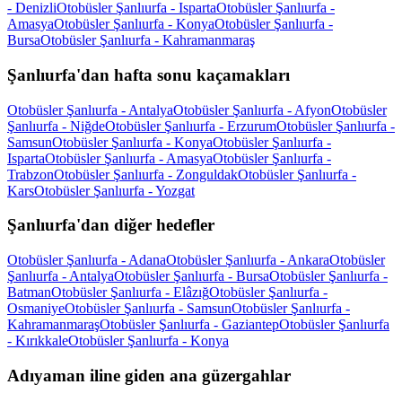
- Denizli
Otobüsler Şanlıurfa - Isparta
Otobüsler Şanlıurfa -
Amasya
Otobüsler Şanlıurfa - Konya
Otobüsler Şanlıurfa -
Bursa
Otobüsler Şanlıurfa - Kahramanmaraş
Şanlıurfa'dan hafta sonu kaçamakları
Otobüsler Şanlıurfa - Antalya
Otobüsler Şanlıurfa - Afyon
Otobüsler
Şanlıurfa - Niğde
Otobüsler Şanlıurfa - Erzurum
Otobüsler Şanlıurfa -
Samsun
Otobüsler Şanlıurfa - Konya
Otobüsler Şanlıurfa -
Isparta
Otobüsler Şanlıurfa - Amasya
Otobüsler Şanlıurfa -
Trabzon
Otobüsler Şanlıurfa - Zonguldak
Otobüsler Şanlıurfa -
Kars
Otobüsler Şanlıurfa - Yozgat
Şanlıurfa'dan diğer hedefler
Otobüsler Şanlıurfa - Adana
Otobüsler Şanlıurfa - Ankara
Otobüsler
Şanlıurfa - Antalya
Otobüsler Şanlıurfa - Bursa
Otobüsler Şanlıurfa -
Batman
Otobüsler Şanlıurfa - Elâzığ
Otobüsler Şanlıurfa -
Osmaniye
Otobüsler Şanlıurfa - Samsun
Otobüsler Şanlıurfa -
Kahramanmaraş
Otobüsler Şanlıurfa - Gaziantep
Otobüsler Şanlıurfa
- Kırıkkale
Otobüsler Şanlıurfa - Konya
Adıyaman iline giden ana güzergahlar