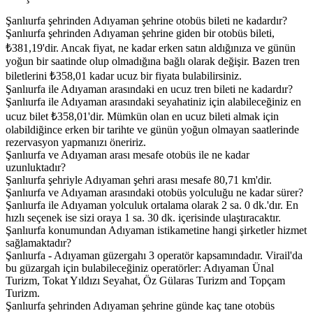
Şanlıurfa şehrinden Adıyaman şehrine otobüs bileti ne kadardır?
Şanlıurfa şehrinden Adıyaman şehrine giden bir otobüs bileti,
₺381,19'dir. Ancak fiyat, ne kadar erken satın aldığınıza ve günün
yoğun bir saatinde olup olmadığına bağlı olarak değişir. Bazen tren
biletlerini ₺358,01 kadar ucuz bir fiyata bulabilirsiniz.
Şanlıurfa ile Adıyaman arasındaki en ucuz tren bileti ne kadardır?
Şanlıurfa ile Adıyaman arasındaki seyahatiniz için alabileceğiniz en
ucuz bilet ₺358,01'dir. Mümkün olan en ucuz bileti almak için
olabildiğince erken bir tarihte ve günün yoğun olmayan saatlerinde
rezervasyon yapmanızı öneririz.
Şanlıurfa ve Adıyaman arası mesafe otobüs ile ne kadar
uzunluktadır?
Şanlıurfa şehriyle Adıyaman şehri arası mesafe 80,71 km'dir.
Şanlıurfa ve Adıyaman arasındaki otobüs yolculuğu ne kadar sürer?
Şanlıurfa ile Adıyaman yolculuk ortalama olarak 2 sa. 0 dk.'dır. En
hızlı seçenek ise sizi oraya 1 sa. 30 dk. içerisinde ulaştıracaktır.
Şanlıurfa konumundan Adıyaman istikametine hangi şirketler hizmet
sağlamaktadır?
Şanlıurfa - Adıyaman güzergahı 3 operatör kapsamındadır. Virail'da
bu güzargah için bulabileceğiniz operatörler: Adıyaman Ünal
Turizm, Tokat Yıldızı Seyahat, Öz Gülaras Turizm and Topçam
Turizm.
Şanlıurfa şehrinden Adıyaman şehrine günde kaç tane otobüs