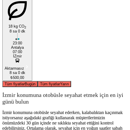
18 kg CO
2
8 sa 0 dk
23:00
Antalya
07:00
İZmir
Aktarmasız
8 sa 0 dk
₺500,00
Tüm fiyatlar
Bugün
Tüm fiyatlar
Yarın
İzmir konumuna otobüsle seyahat etmek için en iyi
günü bulun
İzmir konumuna otobüsle seyahat ederken, kalabalıktan kaçınmak
istiyorsanız aşağıdaki grafiği kullanarak müşterilerimizin
önümüzdeki 30 gün içinde ne sıklıkta seyahat ettiğini kontrol
edebilirsiniz. Ortalama olarak, seyahat için en yoğun saatler sabah