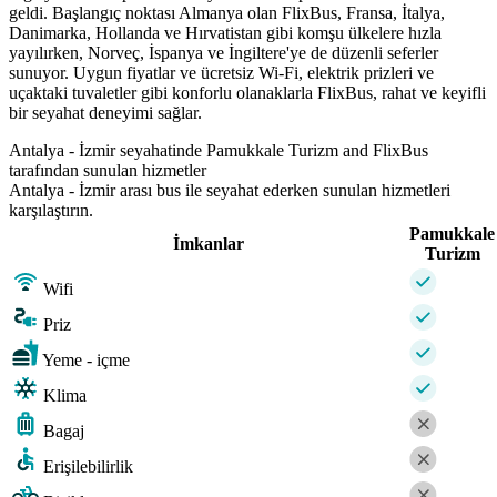
geldi. Başlangıç ​​noktası Almanya olan FlixBus, Fransa, İtalya,
Danimarka, Hollanda ve Hırvatistan gibi komşu ülkelere hızla
yayılırken, Norveç, İspanya ve İngiltere'ye de düzenli seferler
sunuyor. Uygun fiyatlar ve ücretsiz Wi-Fi, elektrik prizleri ve
uçaktaki tuvaletler gibi konforlu olanaklarla FlixBus, rahat ve keyifli
bir seyahat deneyimi sağlar.
Antalya - İzmir seyahatinde Pamukkale Turizm and FlixBus
tarafından sunulan hizmetler
Antalya - İzmir arası bus ile seyahat ederken sunulan hizmetleri
karşılaştırın.
Pamukkale
İmkanlar
Turizm
Wifi
Priz
Yeme - içme
Klima
Bagaj
Erişilebilirlik