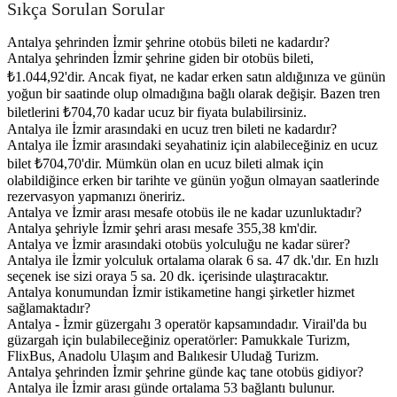
Sıkça Sorulan Sorular
Antalya şehrinden İzmir şehrine otobüs bileti ne kadardır?
Antalya şehrinden İzmir şehrine giden bir otobüs bileti,
₺1.044,92'dir. Ancak fiyat, ne kadar erken satın aldığınıza ve günün
yoğun bir saatinde olup olmadığına bağlı olarak değişir. Bazen tren
biletlerini ₺704,70 kadar ucuz bir fiyata bulabilirsiniz.
Antalya ile İzmir arasındaki en ucuz tren bileti ne kadardır?
Antalya ile İzmir arasındaki seyahatiniz için alabileceğiniz en ucuz
bilet ₺704,70'dir. Mümkün olan en ucuz bileti almak için
olabildiğince erken bir tarihte ve günün yoğun olmayan saatlerinde
rezervasyon yapmanızı öneririz.
Antalya ve İzmir arası mesafe otobüs ile ne kadar uzunluktadır?
Antalya şehriyle İzmir şehri arası mesafe 355,38 km'dir.
Antalya ve İzmir arasındaki otobüs yolculuğu ne kadar sürer?
Antalya ile İzmir yolculuk ortalama olarak 6 sa. 47 dk.'dır. En hızlı
seçenek ise sizi oraya 5 sa. 20 dk. içerisinde ulaştıracaktır.
Antalya konumundan İzmir istikametine hangi şirketler hizmet
sağlamaktadır?
Antalya - İzmir güzergahı 3 operatör kapsamındadır. Virail'da bu
güzargah için bulabileceğiniz operatörler: Pamukkale Turizm,
FlixBus, Anadolu Ulaşım and Balıkesir Uludağ Turizm.
Antalya şehrinden İzmir şehrine günde kaç tane otobüs gidiyor?
Antalya ile İzmir arası günde ortalama 53 bağlantı bulunur.