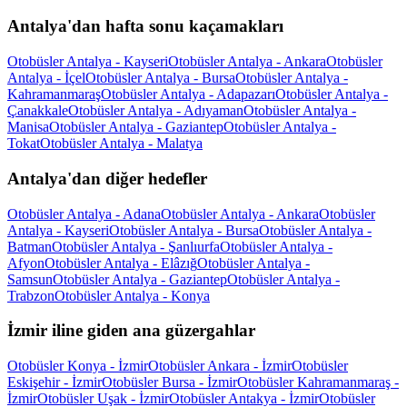
Antalya'dan hafta sonu kaçamakları
Otobüsler Antalya - Kayseri
Otobüsler Antalya - Ankara
Otobüsler
Antalya - İçel
Otobüsler Antalya - Bursa
Otobüsler Antalya -
Kahramanmaraş
Otobüsler Antalya - Adapazarı
Otobüsler Antalya -
Çanakkale
Otobüsler Antalya - Adıyaman
Otobüsler Antalya -
Manisa
Otobüsler Antalya - Gaziantep
Otobüsler Antalya -
Tokat
Otobüsler Antalya - Malatya
Antalya'dan diğer hedefler
Otobüsler Antalya - Adana
Otobüsler Antalya - Ankara
Otobüsler
Antalya - Kayseri
Otobüsler Antalya - Bursa
Otobüsler Antalya -
Batman
Otobüsler Antalya - Şanlıurfa
Otobüsler Antalya -
Afyon
Otobüsler Antalya - Elâzığ
Otobüsler Antalya -
Samsun
Otobüsler Antalya - Gaziantep
Otobüsler Antalya -
Trabzon
Otobüsler Antalya - Konya
İzmir iline giden ana güzergahlar
Otobüsler Konya - İzmir
Otobüsler Ankara - İzmir
Otobüsler
Eskişehir - İzmir
Otobüsler Bursa - İzmir
Otobüsler Kahramanmaraş -
İzmir
Otobüsler Uşak - İzmir
Otobüsler Antakya - İzmir
Otobüsler