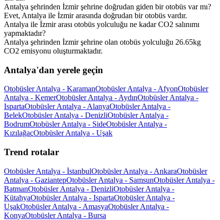
Antalya şehrinden İzmir şehrine doğrudan giden bir otobüs var mı?
Evet, Antalya ile İzmir arasında doğrudan bir otobüs vardır.
Antalya ile İzmir arası otobüs yolculuğu ne kadar CO2 salınımı
yapmaktadır?
Antalya şehrinden İzmir şehrine olan otobüs yolculuğu 26.65kg
CO2 emisyonu oluşturmaktadır.
Antalya'dan yerele geçin
Otobüsler Antalya - Karaman
Otobüsler Antalya - Afyon
Otobüsler
Antalya - Kemer
Otobüsler Antalya - Aydın
Otobüsler Antalya -
Isparta
Otobüsler Antalya - Alanya
Otobüsler Antalya -
Belek
Otobüsler Antalya - Denizli
Otobüsler Antalya -
Bodrum
Otobüsler Antalya - Side
Otobüsler Antalya -
Kızılağaç
Otobüsler Antalya - Uşak
Trend rotalar
Otobüsler Antalya - İstanbul
Otobüsler Antalya - Ankara
Otobüsler
Antalya - Gaziantep
Otobüsler Antalya - Samsun
Otobüsler Antalya -
Batman
Otobüsler Antalya - Denizli
Otobüsler Antalya -
Kütahya
Otobüsler Antalya - Isparta
Otobüsler Antalya -
Uşak
Otobüsler Antalya - Amasya
Otobüsler Antalya -
Konya
Otobüsler Antalya - Bursa