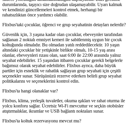
durumlarında, taşıyıcı size doğrudan ulaşamayabilir. Uyarı kalmak
ve kendinizi güncellemeleri kontrol etmek, herhangi bir
rahatsızlıktan önce yardımcı olabilir.
Flixbus'taki çocuklar, öğrenci ve grup seyahatinin detayları nelerdir?
Güvenlik için, 3 yaşına kadar olan çocuklar, ebeveynler tarafından
sağlanan 2 noktalı emniyet kemeri ile sabitlenmiş uygun bir çocuk
koltuğunda olmalıdır. Bu olmadan yatılı reddedilecektir. 10 yaşın
altındaki çocuklar bir yetişkinle birlikte olmalı, 10-15 yaş arası
olanlar, ebeveynleri rızası olan, saat 6:00 ile 22:00 arasında yalnız
seyahat edebilirler. 15 yaşından itibaren çocuklar gerekli belgelerle
bağımsız olarak seyahat edebilirler. Flixbus ayrıca, daha büyük
partiler için esneklik ve rahatlık sağlayan grup seyahati için çeşitli
seçenekler sunar. Sürüşünüzü rezerve ederken belirli grup seyahat
politikalarını ve seçeneklerini kontrol edin.
Flixbus'ta hangi olanaklar var?
Flixbus, klima, yerleşik tuvaletler, okuma ışıkları ve rahat oturma ile
yolcu konforu sağlar. Ücretsiz Wi-Fi mevcuttur ve seçkin otobüsler
atıştırmalıklar, ikramlar ve USB bağlantı noktaları sunar.
Flixbus'ta koltuk rezervasyonu mevcut mu?