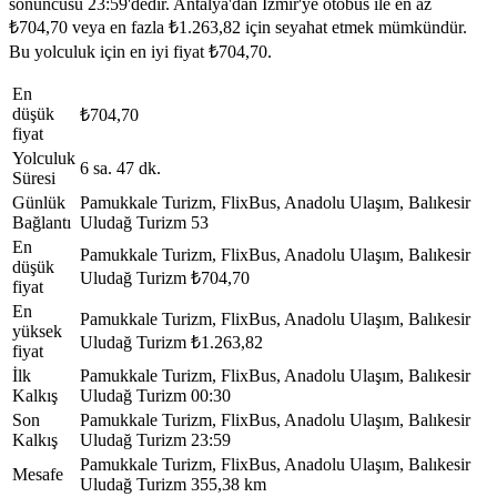
sonuncusu 23:59'dedir. Antalya'dan İzmir'ye otobüs ile en az
₺704,70 veya en fazla ₺1.263,82 için seyahat etmek mümkündür.
Bu yolculuk için en iyi fiyat ₺704,70.
En
düşük
₺704,70
fiyat
Yolculuk
6 sa. 47 dk.
Süresi
Günlük
Pamukkale Turizm, FlixBus, Anadolu Ulaşım, Balıkesir
Bağlantı
Uludağ Turizm
53
En
Pamukkale Turizm, FlixBus, Anadolu Ulaşım, Balıkesir
düşük
Uludağ Turizm
₺704,70
fiyat
En
Pamukkale Turizm, FlixBus, Anadolu Ulaşım, Balıkesir
yüksek
Uludağ Turizm
₺1.263,82
fiyat
İlk
Pamukkale Turizm, FlixBus, Anadolu Ulaşım, Balıkesir
Kalkış
Uludağ Turizm
00:30
Son
Pamukkale Turizm, FlixBus, Anadolu Ulaşım, Balıkesir
Kalkış
Uludağ Turizm
23:59
Pamukkale Turizm, FlixBus, Anadolu Ulaşım, Balıkesir
Mesafe
Uludağ Turizm
355,38 km