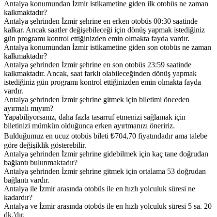
Antalya konumundan İzmir istikametine giden ilk otobüs ne zaman
kalkmaktadır?
Antalya şehrinden İzmir şehrine en erken otobüs 00:30 saatinde
kalkar. Ancak saatler değişebileceği için dönüş yapmak istediğiniz
gün programı kontrol ettiğinizden emin olmakta fayda vardır.
Antalya konumundan İzmir istikametine giden son otobüs ne zaman
kalkmaktadır?
Antalya şehrinden İzmir şehrine en son otobüs 23:59 saatinde
kalkmaktadır. Ancak, saat farklı olabileceğinden dönüş yapmak
istediğiniz gün programı kontrol ettiğinizden emin olmakta fayda
vardır.
Antalya şehrinden İzmir şehrine gitmek için biletimi önceden
ayırmalı mıyım?
Yapabiliyorsanız, daha fazla tasarruf etmenizi sağlamak için
biletinizi mümkün olduğunca erken ayırtmanızı öneririz.
Bulduğumuz en ucuz otobüs bileti ₺704,70 fiyatındadır ama talebe
göre değişiklik gösterebilir.
Antalya şehrinden İzmir şehrine gidebilmek için kaç tane doğrudan
bağlantı bulunmaktadır?
Antalya şehrinden İzmir şehrine gitmek için ortalama 53 doğrudan
bağlantı vardır.
Antalya ile İzmir arasında otobüs ile en hızlı yolculuk süresi ne
kadardır?
Antalya ve İzmir arasında otobüs ile en hızlı yolculuk süresi 5 sa. 20
dk.'dır.