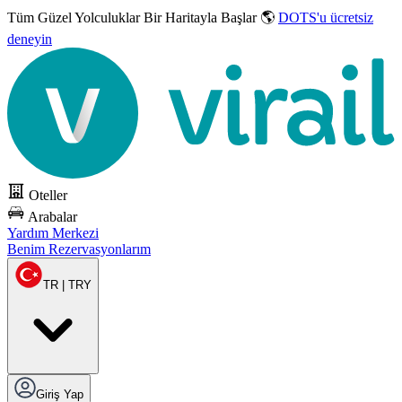
Tüm Güzel Yolculuklar
Bir Haritayla Başlar 🌎
DOTS'u ücretsiz
deneyin
Oteller
Arabalar
Yardım Merkezi
Benim Rezervasyonlarım
TR | TRY
Giriş Yap