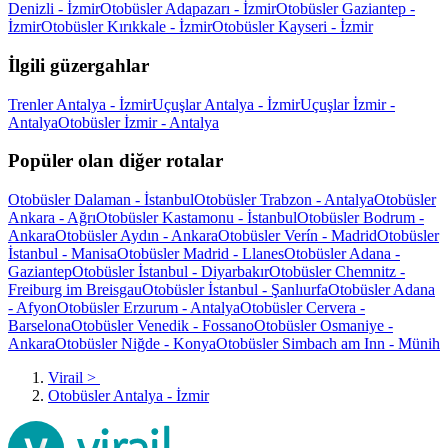
Denizli - İzmir
Otobüsler Adapazarı - İzmir
Otobüsler Gaziantep -
İzmir
Otobüsler Kırıkkale - İzmir
Otobüsler Kayseri - İzmir
İlgili güzergahlar
Trenler Antalya - İzmir
Uçuşlar Antalya - İzmir
Uçuşlar İzmir -
Antalya
Otobüsler İzmir - Antalya
Popüler olan diğer rotalar
Otobüsler Dalaman - İstanbul
Otobüsler Trabzon - Antalya
Otobüsler
Ankara - Ağrı
Otobüsler Kastamonu - İstanbul
Otobüsler Bodrum -
Ankara
Otobüsler Aydın - Ankara
Otobüsler Verín - Madrid
Otobüsler
İstanbul - Manisa
Otobüsler Madrid - Llanes
Otobüsler Adana -
Gaziantep
Otobüsler İstanbul - Diyarbakır
Otobüsler Chemnitz -
Freiburg im Breisgau
Otobüsler İstanbul - Şanlıurfa
Otobüsler Adana
- Afyon
Otobüsler Erzurum - Antalya
Otobüsler Cervera -
Barselona
Otobüsler Venedik - Fossano
Otobüsler Osmaniye -
Ankara
Otobüsler Niğde - Konya
Otobüsler Simbach am Inn - Münih
Virail
>
Otobüsler Antalya - İzmir