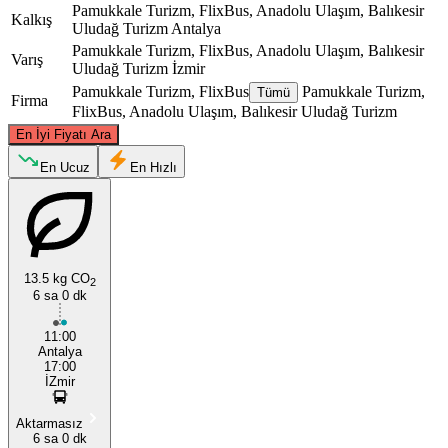
Pamukkale Turizm, FlixBus, Anadolu Ulaşım, Balıkesir
Kalkış
Uludağ Turizm
Antalya
Pamukkale Turizm, FlixBus, Anadolu Ulaşım, Balıkesir
Varış
Uludağ Turizm
İzmir
Pamukkale Turizm, FlixBus
Pamukkale Turizm,
Tümü
Firma
FlixBus, Anadolu Ulaşım, Balıkesir Uludağ Turizm
©
CARTO
, ©
OpenStreetMap
contributors
En İyi Fiyatı Ara
En Ucuz
En Hızlı
Izmir
13.5 kg CO
2
6 sa 0 dk
11:00
Antalya
Antalya
17:00
İZmir
Aktarmasız
6 sa 0 dk