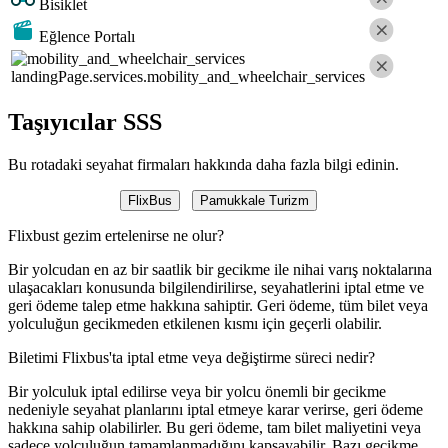
Bisiklet
Eğlence Portalı
landingPage.services.mobility_and_wheelchair_services
Taşıyıcılar SSS
Bu rotadaki seyahat firmaları hakkında daha fazla bilgi edinin.
FlixBus
Pamukkale Turizm
Flixbust gezim ertelenirse ne olur?
Bir yolcudan en az bir saatlik bir gecikme ile nihai varış noktalarına
ulaşacakları konusunda bilgilendirilirse, seyahatlerini iptal etme ve
geri ödeme talep etme hakkına sahiptir. Geri ödeme, tüm bilet veya
yolculuğun gecikmeden etkilenen kısmı için geçerli olabilir.
Biletimi Flixbus'ta iptal etme veya değiştirme süreci nedir?
Bir yolculuk iptal edilirse veya bir yolcu önemli bir gecikme
nedeniyle seyahat planlarını iptal etmeye karar verirse, geri ödeme
hakkına sahip olabilirler. Bu geri ödeme, tam bilet maliyetini veya
sadece yolculuğun tamamlanmadığını kapsayabilir. Bazı gecikme