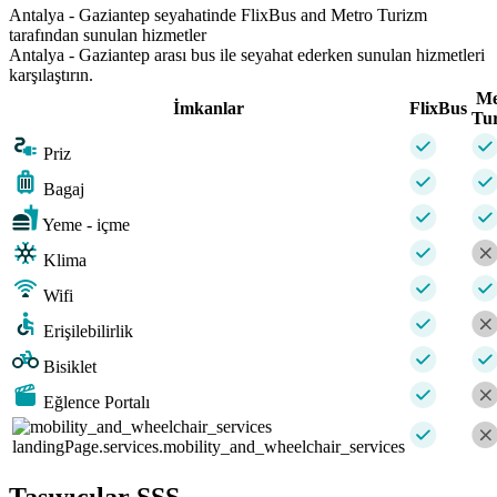
Antalya - Gaziantep seyahatinde FlixBus and Metro Turizm
tarafından sunulan hizmetler
Antalya - Gaziantep arası bus ile seyahat ederken sunulan hizmetleri
karşılaştırın.
Me
İmkanlar
FlixBus
Tu
Priz
Bagaj
Yeme - içme
Klima
Wifi
Erişilebilirlik
Bisiklet
Eğlence Portalı
landingPage.services.mobility_and_wheelchair_services
Taşıyıcılar SSS