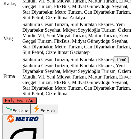
Mardin Vif, Yeni Midyat Turizm, Martur Turizm, Enver
Kalkış
Geçgel Turizm, FlixBus, Midyat Güneydoğu Seyahat,
Star Diyarbakır, Metro Turizm, Can Diyarbakır Turizm,
Siirt Petrol, Cizre İtimat
Antalya
Şanlıurfa Cesur Turizm, Siirt Kurtalan Ekspres, Yeni
Diyarbakır Seyahat, Midyat Seyyidoğlu Turizm, Özlem
Mardin Vif, Yeni Midyat Turizm, Martur Turizm, Enver
Varış
Geçgel Turizm, FlixBus, Midyat Güneydoğu Seyahat,
Star Diyarbakır, Metro Turizm, Can Diyarbakır Turizm,
Siirt Petrol, Cizre İtimat
Gaziantep
Şanlıurfa Cesur Turizm, Siirt Kurtalan Ekspres
Tümü
Şanlıurfa Cesur Turizm, Siirt Kurtalan Ekspres, Yeni
Diyarbakır Seyahat, Midyat Seyyidoğlu Turizm, Özlem
Firma
Mardin Vif, Yeni Midyat Turizm, Martur Turizm, Enver
Geçgel Turizm, FlixBus, Midyat Güneydoğu Seyahat,
Star Diyarbakır, Metro Turizm, Can Diyarbakır Turizm,
Siirt Petrol, Cizre İtimat
©
CARTO
, ©
OpenStreetMap
contributors
En İyi Fiyatı Ara
En Ucuz
En Hızlı
Gaziantep