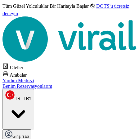
Tüm Güzel Yolculuklar
Bir Haritayla Başlar 🌎
DOTS'u ücretsiz
deneyin
Oteller
Arabalar
Yardım Merkezi
Benim Rezervasyonlarım
TR | TRY
Giriş Yap