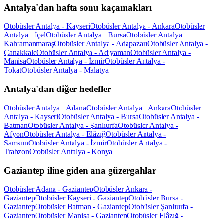
Antalya'dan hafta sonu kaçamakları
Otobüsler Antalya - Kayseri
Otobüsler Antalya - Ankara
Otobüsler
Antalya - İçel
Otobüsler Antalya - Bursa
Otobüsler Antalya -
Kahramanmaraş
Otobüsler Antalya - Adapazarı
Otobüsler Antalya -
Çanakkale
Otobüsler Antalya - Adıyaman
Otobüsler Antalya -
Manisa
Otobüsler Antalya - İzmir
Otobüsler Antalya -
Tokat
Otobüsler Antalya - Malatya
Antalya'dan diğer hedefler
Otobüsler Antalya - Adana
Otobüsler Antalya - Ankara
Otobüsler
Antalya - Kayseri
Otobüsler Antalya - Bursa
Otobüsler Antalya -
Batman
Otobüsler Antalya - Şanlıurfa
Otobüsler Antalya -
Afyon
Otobüsler Antalya - Elâzığ
Otobüsler Antalya -
Samsun
Otobüsler Antalya - İzmir
Otobüsler Antalya -
Trabzon
Otobüsler Antalya - Konya
Gaziantep iline giden ana güzergahlar
Otobüsler Adana - Gaziantep
Otobüsler Ankara -
Gaziantep
Otobüsler Kayseri - Gaziantep
Otobüsler Bursa -
Gaziantep
Otobüsler Batman - Gaziantep
Otobüsler Şanlıurfa -
Gaziantep
Otobüsler Manisa - Gaziantep
Otobüsler Elâzığ -