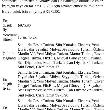
sonuncusu 23:59'dedir. Antalya'dan Gaziantep'ye otobüs ile en az
₺975,90 veya en fazla ₺1.562,52 için seyahat etmek mümkündür.
Bu yolculuk için en iyi fiyat ₺975,90.
En
düşük
₺975,90
fiyat
Yolculuk
13 sa. 45 dk.
Süresi
Şanlıurfa Cesur Turizm, Siirt Kurtalan Ekspres, Yeni
Diyarbakır Seyahat, Midyat Seyyidoğlu Turizm, Özlem
Günlük
Mardin Vif, Yeni Midyat Turizm, Martur Turizm, Enver
Bağlantı
Geçgel Turizm, FlixBus, Midyat Güneydoğu Seyahat,
Star Diyarbakır, Metro Turizm, Can Diyarbakır Turizm,
Siirt Petrol, Cizre İtimat
12
Şanlıurfa Cesur Turizm, Siirt Kurtalan Ekspres, Yeni
Diyarbakır Seyahat, Midyat Seyyidoğlu Turizm, Özlem
En
Mardin Vif, Yeni Midyat Turizm, Martur Turizm, Enver
düşük
Geçgel Turizm, FlixBus, Midyat Güneydoğu Seyahat,
fiyat
Star Diyarbakır, Metro Turizm, Can Diyarbakır Turizm,
Siirt Petrol, Cizre İtimat
₺975,90
Şanlıurfa Cesur Turizm, Siirt Kurtalan Ekspres, Yeni
Diyarbakır Seyahat, Midyat Seyyidoğlu Turizm, Özlem
En
Mardin Vif, Yeni Midyat Turizm, Martur Turizm, Enver