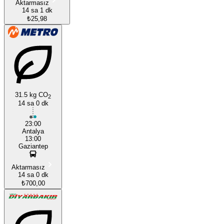
Aktarmasız
14 sa 1 dk
₺25,98
31.5 kg CO
2
14 sa 0 dk
23:00
Antalya
13:00
Gaziantep
Aktarmasız
14 sa 0 dk
₺700,00