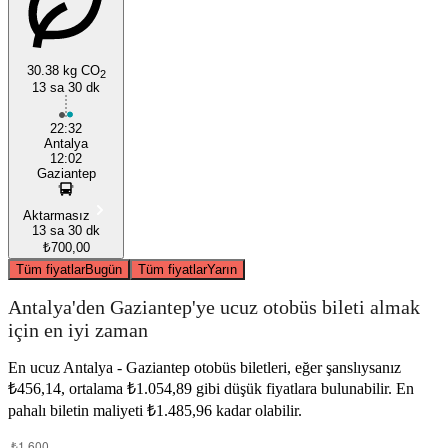
30.38 kg CO
2
13 sa 30 dk
22:32
Antalya
12:02
Gaziantep
Aktarmasız
13 sa 30 dk
₺700,00
Tüm fiyatlar
Bugün
Tüm fiyatlar
Yarın
Antalya'den Gaziantep'ye ucuz otobüs bileti almak
için en iyi zaman
En ucuz Antalya - Gaziantep otobüs biletleri, eğer şanslıysanız
₺456,14, ortalama ₺1.054,89 gibi düşük fiyatlara bulunabilir. En
pahalı biletin maliyeti ₺1.485,96 kadar olabilir.