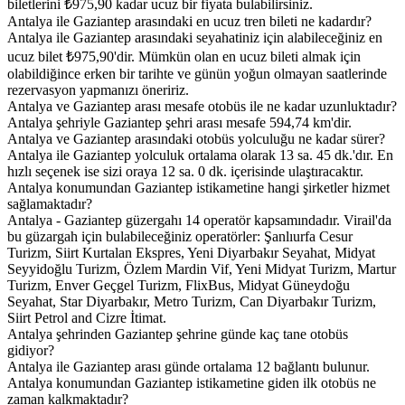
biletlerini ₺975,90 kadar ucuz bir fiyata bulabilirsiniz.
Antalya ile Gaziantep arasındaki en ucuz tren bileti ne kadardır?
Antalya ile Gaziantep arasındaki seyahatiniz için alabileceğiniz en
ucuz bilet ₺975,90'dir. Mümkün olan en ucuz bileti almak için
olabildiğince erken bir tarihte ve günün yoğun olmayan saatlerinde
rezervasyon yapmanızı öneririz.
Antalya ve Gaziantep arası mesafe otobüs ile ne kadar uzunluktadır?
Antalya şehriyle Gaziantep şehri arası mesafe 594,74 km'dir.
Antalya ve Gaziantep arasındaki otobüs yolculuğu ne kadar sürer?
Antalya ile Gaziantep yolculuk ortalama olarak 13 sa. 45 dk.'dır. En
hızlı seçenek ise sizi oraya 12 sa. 0 dk. içerisinde ulaştıracaktır.
Antalya konumundan Gaziantep istikametine hangi şirketler hizmet
sağlamaktadır?
Antalya - Gaziantep güzergahı 14 operatör kapsamındadır. Virail'da
bu güzargah için bulabileceğiniz operatörler: Şanlıurfa Cesur
Turizm, Siirt Kurtalan Ekspres, Yeni Diyarbakır Seyahat, Midyat
Seyyidoğlu Turizm, Özlem Mardin Vif, Yeni Midyat Turizm, Martur
Turizm, Enver Geçgel Turizm, FlixBus, Midyat Güneydoğu
Seyahat, Star Diyarbakır, Metro Turizm, Can Diyarbakır Turizm,
Siirt Petrol and Cizre İtimat.
Antalya şehrinden Gaziantep şehrine günde kaç tane otobüs
gidiyor?
Antalya ile Gaziantep arası günde ortalama 12 bağlantı bulunur.
Antalya konumundan Gaziantep istikametine giden ilk otobüs ne
zaman kalkmaktadır?