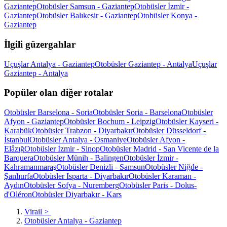
Gaziantep
Otobüsler Samsun - Gaziantep
Otobüsler İzmir -
Gaziantep
Otobüsler Balıkesir - Gaziantep
Otobüsler Konya -
Gaziantep
İlgili güzergahlar
Uçuşlar Antalya - Gaziantep
Otobüsler Gaziantep - Antalya
Uçuşlar
Gaziantep - Antalya
Popüler olan diğer rotalar
Otobüsler Barselona - Soria
Otobüsler Soria - Barselona
Otobüsler
Afyon - Gaziantep
Otobüsler Bochum - Leipzig
Otobüsler Kayseri -
Karabük
Otobüsler Trabzon - Diyarbakır
Otobüsler Düsseldorf -
İstanbul
Otobüsler Antalya - Osmaniye
Otobüsler Afyon -
Elâzığ
Otobüsler İzmir - Sinop
Otobüsler Madrid - San Vicente de la
Barquera
Otobüsler Münih - Balingen
Otobüsler İzmir -
Kahramanmaraş
Otobüsler Denizli - Samsun
Otobüsler Niğde -
Şanlıurfa
Otobüsler Isparta - Diyarbakır
Otobüsler Karaman -
Aydın
Otobüsler Sofya - Nuremberg
Otobüsler Paris - Dolus-
d'Oléron
Otobüsler Diyarbakır - Kars
Virail
>
Otobüsler Antalya - Gaziantep