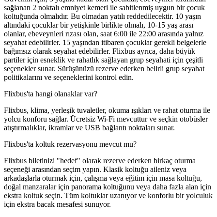
sağlanan 2 noktalı emniyet kemeri ile sabitlenmiş uygun bir çocuk
koltuğunda olmalıdır. Bu olmadan yatılı reddedilecektir. 10 yaşın
altındaki çocuklar bir yetişkinle birlikte olmalı, 10-15 yaş arası
olanlar, ebeveynleri rızası olan, saat 6:00 ile 22:00 arasında yalnız
seyahat edebilirler. 15 yaşından itibaren çocuklar gerekli belgelerle
bağımsız olarak seyahat edebilirler. Flixbus ayrıca, daha büyük
partiler için esneklik ve rahatlık sağlayan grup seyahati için çeşitli
seçenekler sunar. Sürüşünüzü rezerve ederken belirli grup seyahat
politikalarını ve seçeneklerini kontrol edin.
Flixbus'ta hangi olanaklar var?
Flixbus, klima, yerleşik tuvaletler, okuma ışıkları ve rahat oturma ile
yolcu konforu sağlar. Ücretsiz Wi-Fi mevcuttur ve seçkin otobüsler
atıştırmalıklar, ikramlar ve USB bağlantı noktaları sunar.
Flixbus'ta koltuk rezervasyonu mevcut mu?
Flixbus biletinizi "hedef" olarak rezerve ederken birkaç oturma
seçeneği arasından seçim yapın. Klasik koltuğu aileniz veya
arkadaşlarla oturmak için, çalışma veya eğitim için masa koltuğu,
doğal manzaralar için panorama koltuğunu veya daha fazla alan için
ekstra koltuk seçin. Tüm koltuklar uzanıyor ve konforlu bir yolculuk
için ekstra bacak mesafesi sunuyor.