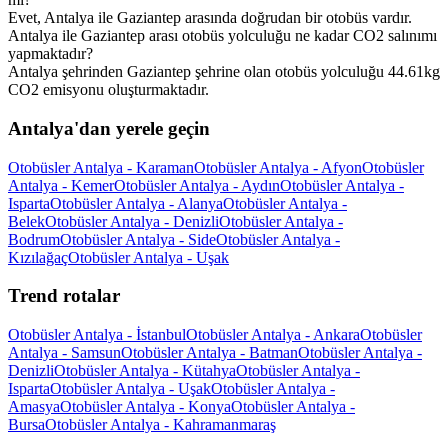
Evet, Antalya ile Gaziantep arasında doğrudan bir otobüs vardır.
Antalya ile Gaziantep arası otobüs yolculuğu ne kadar CO2 salınımı
yapmaktadır?
Antalya şehrinden Gaziantep şehrine olan otobüs yolculuğu 44.61kg
CO2 emisyonu oluşturmaktadır.
Antalya'dan yerele geçin
Otobüsler Antalya - Karaman
Otobüsler Antalya - Afyon
Otobüsler
Antalya - Kemer
Otobüsler Antalya - Aydın
Otobüsler Antalya -
Isparta
Otobüsler Antalya - Alanya
Otobüsler Antalya -
Belek
Otobüsler Antalya - Denizli
Otobüsler Antalya -
Bodrum
Otobüsler Antalya - Side
Otobüsler Antalya -
Kızılağaç
Otobüsler Antalya - Uşak
Trend rotalar
Otobüsler Antalya - İstanbul
Otobüsler Antalya - Ankara
Otobüsler
Antalya - Samsun
Otobüsler Antalya - Batman
Otobüsler Antalya -
Denizli
Otobüsler Antalya - Kütahya
Otobüsler Antalya -
Isparta
Otobüsler Antalya - Uşak
Otobüsler Antalya -
Amasya
Otobüsler Antalya - Konya
Otobüsler Antalya -
Bursa
Otobüsler Antalya - Kahramanmaraş