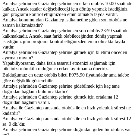
Antalya şehrinden Gaziantep şehrine en erken otobüs 10:00 saatinde
kalkar. Ancak saatler değişebileceği için dönüş yapmak istediğiniz
gün programı kontrol ettiğinizden emin olmakta fayda vardır.
Antalya konumundan Gaziantep istikametine giden son otobüs ne
zaman kalkmaktadır?
Antalya şehrinden Gaziantep şehrine en son otobüs 23:59 saatinde
kalkmaktadır. Ancak, saat farklı olabileceğinden dönüş yapmak
istediğiniz gün programı kontrol ettiğinizden emin olmakta fayda
vardır.
Antalya şehrinden Gaziantep şehrine gitmek için biletimi önceden
ayırmalı mıyım?
Yapabiliyorsanız, daha fazla tasarruf etmenizi sağlamak için
biletinizi mümkün olduğunca erken ayırtmanızı öneririz.
Bulduğumuz en ucuz otobüs bileti ₺975,90 fiyatındadır ama talebe
göre değişiklik gösterebilir.
Antalya şehrinden Gaziantep şehrine gidebilmek için kaç tane
doğrudan bağlantı bulunmaktadır?
Antalya şehrinden Gaziantep şehrine gitmek için ortalama 12
doğrudan bağlantı vardır.
Antalya ile Gaziantep arasında otobüs ile en hızlı yolculuk süresi ne
kadardır?
Antalya ve Gaziantep arasında otobüs ile en hızlı yolculuk süresi 12
sa. 0 dk.'dır.
Antalya şehrinden Gaziantep şehrine doğrudan giden bir otobüs var
mı?