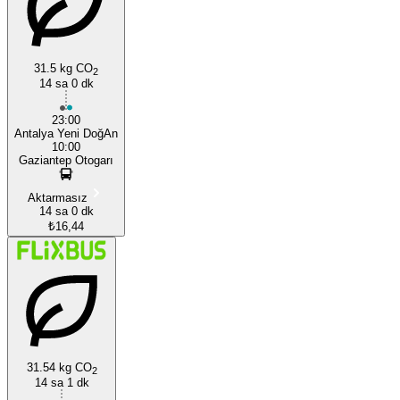
Antalya
31.5 kg CO
2
14 sa 0 dk
23:00
Antalya Yeni DoğAn
10:00
Gaziantep Otogarı
Aktarmasız
14 sa 0 dk
₺16,44
31.54 kg CO
2
14 sa 1 dk