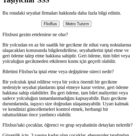
Bu rotadaki seyahat firmaları hakkında daha fazla bilgi edinin.
FlixBus
Metro Turizm
Flixbust gezim ertelenirse ne olur?
Bir yolcudan en az bir saatlik bir gecikme ile nihai varış noktalarına
ulaşacakları konusunda bilgilendirilirse, seyahatlerini iptal etme ve
geri ödeme talep etme hakkına sahiptir. Geri ödeme, tüm bilet veya
yolculuğun gecikmeden etkilenen kısmı için geçerli olabilir.
Biletimi Flixbus'ta iptal etme veya değiştirme süreci nedir?
Bir yolculuk iptal edilirse veya bir yolcu önemli bir gecikme
nedeniyle seyahat planlarını iptal etmeye karar verirse, geri ödeme
hakkına sahip olabilirler. Bu geri ödeme, tam bilet maliyetini veya
sadece yolculuğun tamamlanmadığını kapsayabilir. Bazı gecikme
durumlarında, taşıyıcı size doğrudan ulaşamayabilir. Uyarı kalmak
ve kendinizi güncellemeleri kontrol etmek, herhangi bir
rahatsızlıktan önce yardımcı olabilir.
Flixbus'taki çocuklar, öğrenci ve grup seyahatinin detayları nelerdir?
Güvenlik için, 3 yaşına kadar olan çocuklar, ebeveynler tarafından